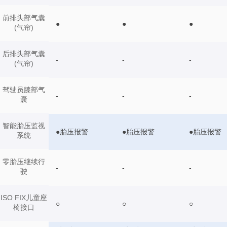
前排头部气囊
●
●
●
(气帘)
后排头部气囊
-
-
-
(气帘)
驾驶员膝部气
-
-
-
囊
智能胎压监视
●胎压报警
●胎压报警
●胎压报警
系统
零胎压继续行
-
-
-
驶
ISO FIX儿童座
○
○
○
椅接口