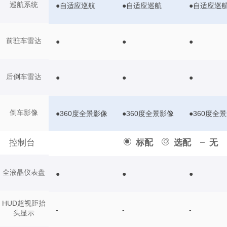
巡航系统
●自适应巡航
●自适应巡航
●自适应巡
前驻车雷达
●
●
●
后倒车雷达
●
●
●
倒车影像
●360度全景影像
●360度全景影像
●360度全
控制台
标配
选配
无
全液晶仪表盘
●
●
●
HUD超视距抬
-
-
-
头显示