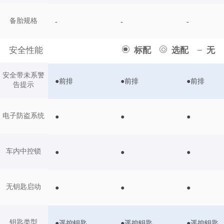
备胎规格
-
-
-
安全性能
标配
选配
无
安全带未系警
●前排
●前排
●前排
告提示
电子防盗系统
●
●
●
车内中控锁
●
●
●
无钥匙启动
●
●
●
钥匙类型
●遥控钥匙
●遥控钥匙
●遥控钥匙