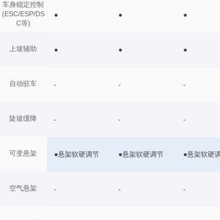
车身稳定控制
(ESC/ESP/DS
●
●
●
C等)
上坡辅助
●
●
●
自动驻车
-
-
-
陡坡缓降
-
-
-
可变悬架
●悬架软硬调节
●悬架软硬调节
●悬架软硬
空气悬架
-
-
-