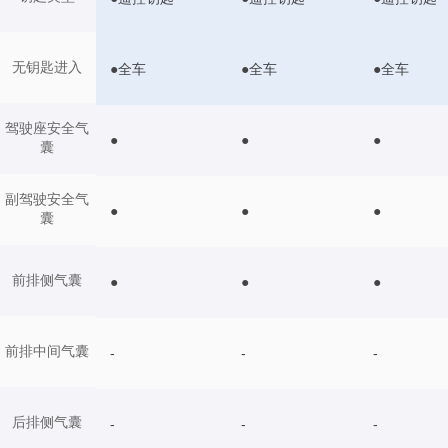
无钥匙进入
●全车
●全车
●全车
驾驶座安全气
●
●
●
囊
副驾驶安全气
●
●
●
囊
前排侧气囊
●
●
●
前排中间气囊
-
-
-
后排侧气囊
-
-
-