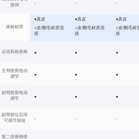
-
-
-
放倒
●真皮
●真皮
●真皮
座椅材质
○皮/翻毛材质混
○皮/翻毛材质混
○皮/翻毛材
搭
搭
搭
运动风格座椅
●
●
●
主驾驶座电动
●
●
●
调节
副驾驶座电动
●
●
●
调节
副驾驶位后排
-
-
-
可调节按钮
第二排座椅移