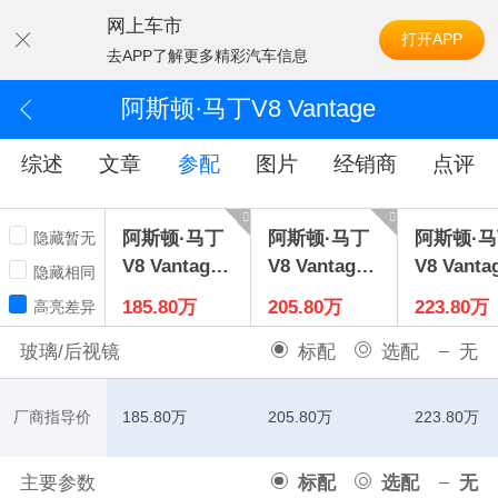
网上车市
打开APP
去APP了解更多精彩汽车信息
阿斯顿·马丁V8 Vantage
综述
文章
参配
图片
经销商
点评
阿斯顿·马丁
阿斯顿·马丁
阿斯顿·
隐藏暂无
V8 Vantage
V8 Vantage
V8 Vanta
隐藏相同
2026款4.0T
2026款4.0T
2024款4.
185.80万
205.80万
223.80万
高亮差异
V8 SCoupe
V8 SRoadst
V8Coupe
er
玻璃/后视镜
标配
选配
无
厂商指导价
185.80万
205.80万
223.80万
主要参数
标配
选配
无