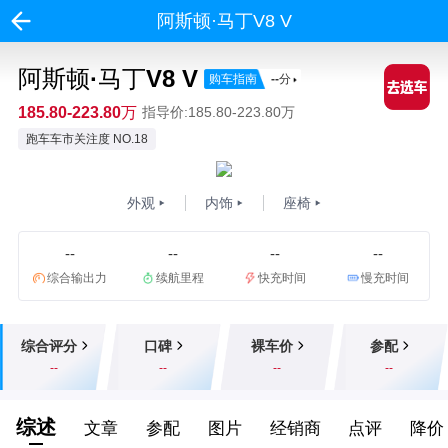
阿斯顿·马丁V8 V
阿斯顿·马丁V8 V
购车指南
--
分
185.80-223.80万
指导价:185.80-223.80万
跑车车市关注度 NO.18
外观
内饰
座椅
--
--
--
--
综合输出力
续航里程
快充时间
慢充时间
综合评分
口碑
裸车价
参配
--
--
--
--
综述
文章
参配
图片
经销商
点评
降价