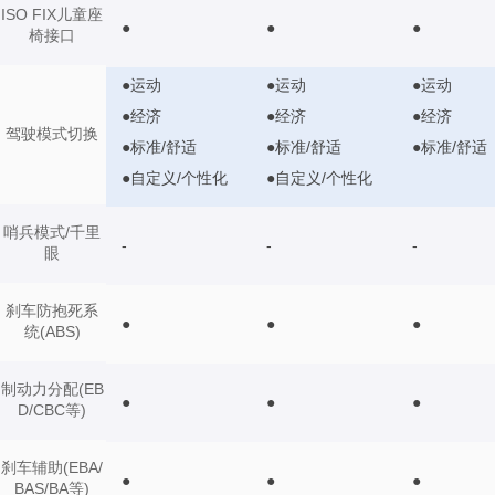
ISO FIX儿童座
●
●
●
椅接口
●运动
●运动
●运动
●经济
●经济
●经济
驾驶模式切换
●标准/舒适
●标准/舒适
●标准/舒适
●自定义/个性化
●自定义/个性化
哨兵模式/千里
-
-
-
眼
刹车防抱死系
●
●
●
统(ABS)
制动力分配(EB
●
●
●
D/CBC等)
刹车辅助(EBA/
●
●
●
BAS/BA等)