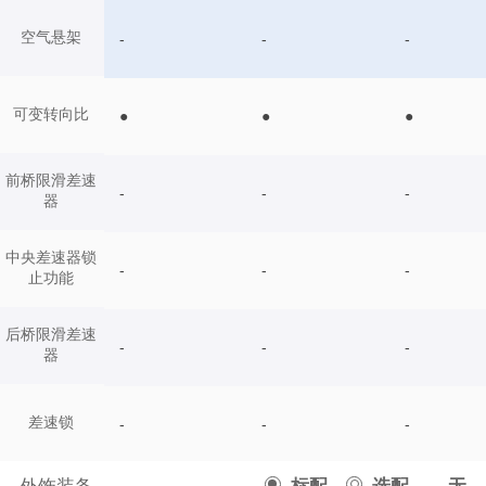
空气悬架
-
-
-
可变转向比
●
●
●
前桥限滑差速
-
-
-
器
中央差速器锁
-
-
-
止功能
后桥限滑差速
-
-
-
器
差速锁
-
-
-