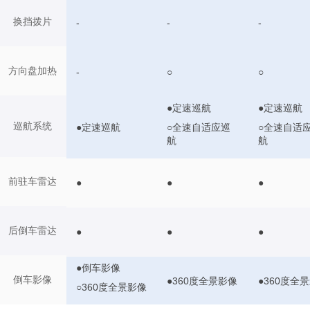
换挡拨片
-
-
-
方向盘加热
-
○
○
●定速巡航
●定速巡航
巡航系统
○全速自适应巡
○全速自适
●定速巡航
航
航
前驻车雷达
●
●
●
后倒车雷达
●
●
●
●倒车影像
倒车影像
●360度全景影像
●360度全
○360度全景影像