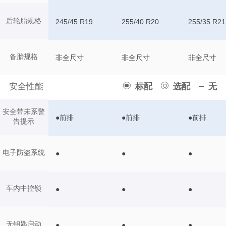
后轮胎规格
245/45 R19
255/40 R20
255/35 R21
备胎规格
非全尺寸
非全尺寸
非全尺寸
安全性能
标配
选配
无
安全带未系警
●前排
●前排
●前排
告提示
电子防盗系统
●
●
●
车内中控锁
●
●
●
无钥匙启动
●
●
●