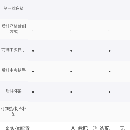
第三排座椅
-
-
-
后排座椅放倒
-
-
-
方式
前排中央扶手
●
●
●
后排中央扶手
●
●
●
后排杯架
●
●
●
可加热/制冷杯
-
-
-
架
多媒体配置
标配
选配
无