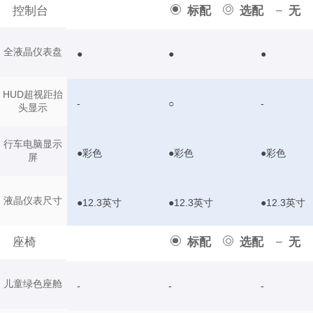
控制台
标配
选配
无
全液晶仪表盘
●
●
●
HUD超视距抬
-
○
-
头显示
行车电脑显示
●彩色
●彩色
●彩色
屏
液晶仪表尺寸
●12.3英寸
●12.3英寸
●12.3英寸
座椅
标配
选配
无
儿童绿色座舱
-
-
-