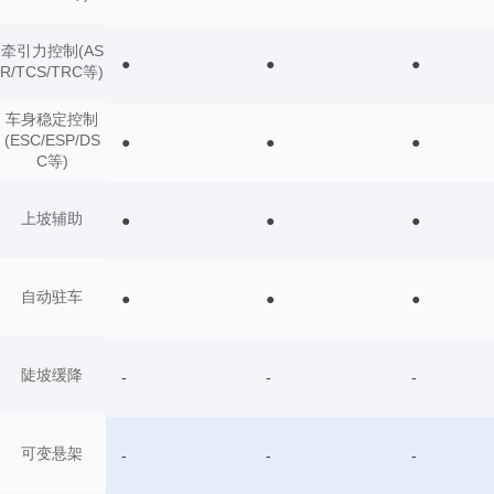
牵引力控制(AS
●
●
●
R/TCS/TRC等)
车身稳定控制
(ESC/ESP/DS
●
●
●
C等)
上坡辅助
●
●
●
自动驻车
●
●
●
陡坡缓降
-
-
-
可变悬架
-
-
-