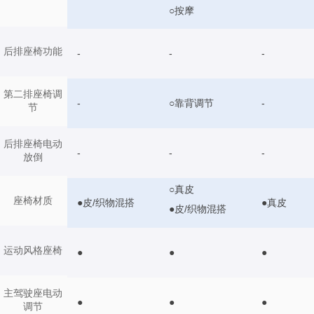
○按摩
后排座椅功能
-
-
-
第二排座椅调
-
○靠背调节
-
节
后排座椅电动
-
-
-
放倒
○真皮
座椅材质
●皮/织物混搭
●真皮
●皮/织物混搭
运动风格座椅
●
●
●
主驾驶座电动
●
●
●
调节