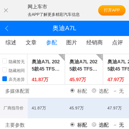
网上车市
打开APP
去APP了解更多精彩汽车信息
奥迪A7L
综述
文章
参配
图片
经销商
点评
奥迪A7L 202
奥迪A7L 202
奥迪A7L 
隐藏暂无
5款45 TFSI
5款45 TFSI q
5款45 TFS
隐藏相同
豪华型
uattro奢享型
uattro
41.87万
45.97万
47.97万
高亮差异
版
多媒体配置
标配
选配
无
厂商指导价
41.87万
45.97万
47.97万
主要参数
标配
选配
无