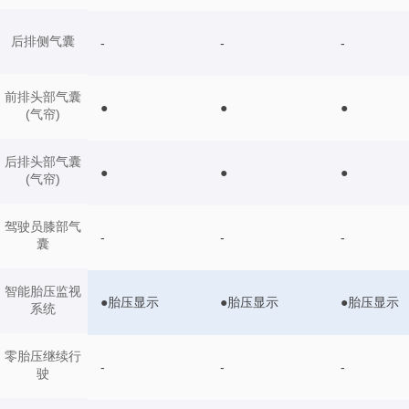
后排侧气囊
-
-
-
前排头部气囊
●
●
●
(气帘)
后排头部气囊
●
●
●
(气帘)
驾驶员膝部气
-
-
-
囊
智能胎压监视
●胎压显示
●胎压显示
●胎压显示
系统
零胎压继续行
-
-
-
驶