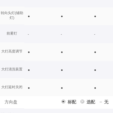
转向头灯(辅助
●
●
●
灯)
前雾灯
-
-
-
大灯高度调节
●
●
●
大灯清洗装置
●
●
●
大灯延时关闭
●
●
●
方向盘
标配
选配
无