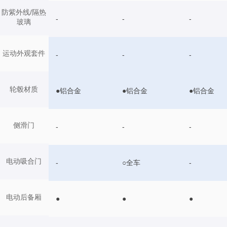
防紫外线/隔热
-
-
-
玻璃
运动外观套件
-
-
-
轮毂材质
●铝合金
●铝合金
●铝合金
侧滑门
-
-
-
电动吸合门
-
○全车
-
电动后备厢
●
●
●