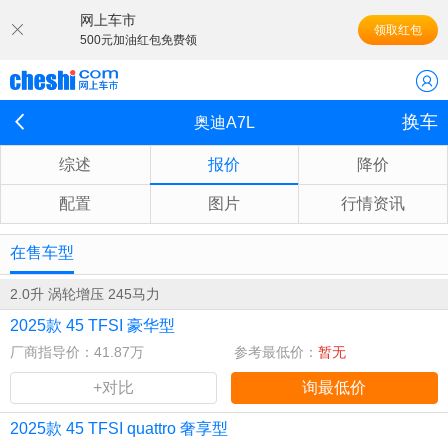
网上车市
领取红包
500元加油红包免费领
换车
奥迪A7L
综述
报价
降价
配置
图片
行情资讯
在售车型
2.0升 涡轮增压 245马力
2025款 45 TFSI 豪华型
厂商指导价：41.87万
参考最低价：
暂无
+对比
询最低价
2025款 45 TFSI quattro 奢享型