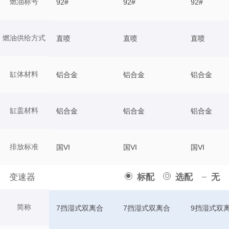
燃油标号
92#
92#
92#
燃油供给方式
直喷
直喷
直喷
缸体材料
铝合金
铝合金
铝合金
缸盖材料
铝合金
铝合金
铝合金
排放标准
国VI
国VI
国VI
变速器
标配
选配
无
简称
7挡湿式双离合
7挡湿式双离合
9挡湿式双