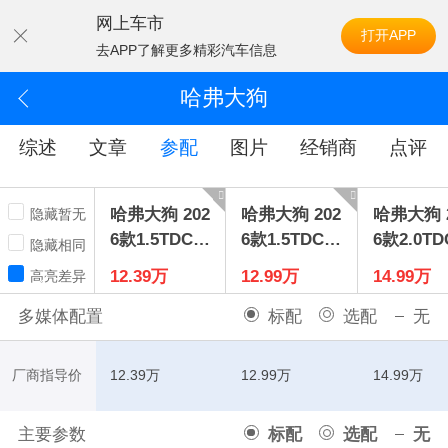
网上车市
打开APP
去APP了解更多精彩汽车信息
哈弗大狗
综述
文章
参配
图片
经销商
点评
哈弗大狗 202
哈弗大狗 202
哈弗大狗 2
隐藏暂无
6款1.5TDCT
6款1.5TDCT
6款2.0TD
隐藏相同
拉布拉多版
边牧版
中华田园
12.39万
12.99万
14.99万
高亮差异
版
多媒体配置
标配
选配
无
厂商指导价
12.39万
12.99万
14.99万
主要参数
标配
选配
无