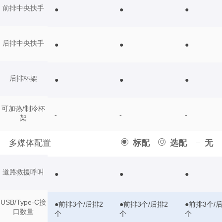
前排中央扶手
●
●
●
后排中央扶手
●
●
●
后排杯架
●
●
●
可加热/制冷杯
-
-
-
架
多媒体配置
标配
选配
无
道路救援呼叫
●
●
●
USB/Type-C接
●前排3个/后排2
●前排3个/后排2
●前排3个/
口数量
个
个
个