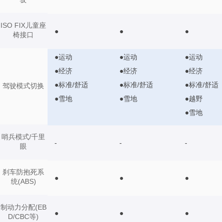
ISO FIX儿童座
●
●
●
椅接口
●运动
●运动
●运动
●经济
●经济
●经济
●标准/舒适
●标准/舒适
●标准/舒适
驾驶模式切换
●雪地
●雪地
●越野
●雪地
哨兵模式/千里
-
-
-
眼
刹车防抱死系
●
●
●
统(ABS)
制动力分配(EB
●
●
●
D/CBC等)