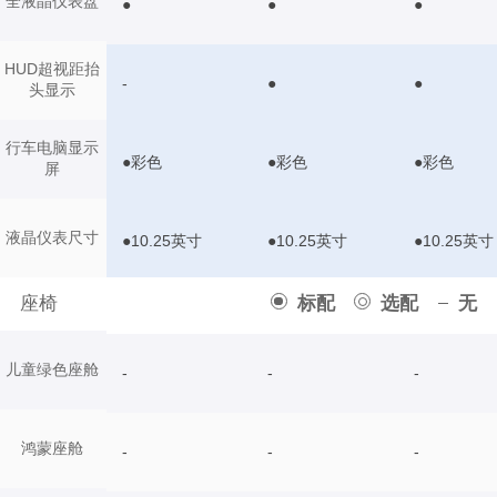
全液晶仪表盘
●
●
●
HUD超视距抬
-
●
●
头显示
行车电脑显示
●彩色
●彩色
●彩色
屏
液晶仪表尺寸
●10.25英寸
●10.25英寸
●10.25英寸
座椅
标配
选配
无
儿童绿色座舱
-
-
-
鸿蒙座舱
-
-
-