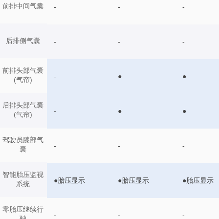
前排中间气囊
-
-
-
后排侧气囊
-
-
-
前排头部气囊
-
●
●
(气帘)
后排头部气囊
-
●
●
(气帘)
驾驶员膝部气
-
-
-
囊
智能胎压监视
●胎压显示
●胎压显示
●胎压显示
系统
零胎压继续行
-
-
-
驶