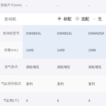
货箱尺寸(mm)
-
-
-
发动机
标配
选配
无
发动机型号
GW4B15L
GW4B15L
GW4N20A
排量(mL)
1499
1499
1998
进气形式
涡轮增压
涡轮增压
涡轮增压
气缸排列形式
直列
直列
直列
气缸数(个)
4
4
4