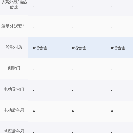
防紫外线/隔热
-
-
-
玻璃
运动外观套件
-
-
-
轮毂材质
●铝合金
●铝合金
●铝合金
侧滑门
-
-
-
电动吸合门
-
-
-
电动后备厢
●
●
●
感应后备厢
-
-
-