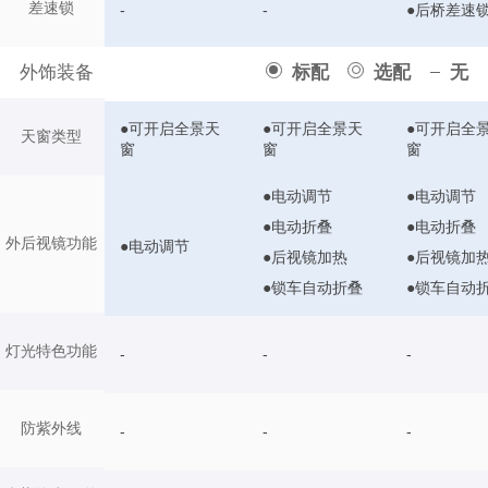
差速锁
-
-
●后桥差速
外饰装备
标配
选配
无
●可开启全景天
●可开启全景天
●可开启全
天窗类型
窗
窗
窗
●电动调节
●电动调节
●电动折叠
●电动折叠
外后视镜功能
●电动调节
●后视镜加热
●后视镜加
●锁车自动折叠
●锁车自动
灯光特色功能
-
-
-
防紫外线
-
-
-