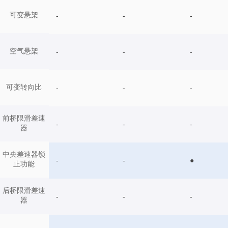
可变悬架
-
-
-
空气悬架
-
-
-
可变转向比
-
-
-
前桥限滑差速
-
-
-
器
中央差速器锁
-
-
●
止功能
后桥限滑差速
-
-
-
器