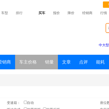
车型
排行
买车
报价
降价
经销商
行情
中大型
经销商
车主价格
销量
文章
点评
能耗
变速箱：
自动
座位