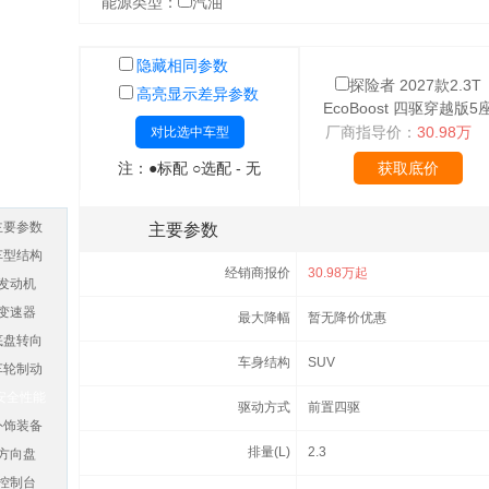
能源类型：
汽油
隐藏相同参数
探险者 2027款2.3T
高亮显示差异参数
EcoBoost 四驱穿越版5
厂商指导价：
30.98万
对比选中车型
注：●标配 ○选配 - 无
获取底价
主要参数
主要参数
车型结构
经销商报价
30.98万起
发动机
变速器
最大降幅
暂无降价优惠
底盘转向
车身结构
SUV
车轮制动
安全性能
驱动方式
前置四驱
外饰装备
排量(L)
2.3
方向盘
控制台