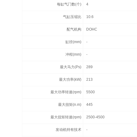
每缸气门数(个)
4
气缸压缩比
10.6
配气机构
DOHC
缸径(mm)
-
冲程(mm)
-
最大马力(Ps)
289
最大功率(kW)
213
最大功率转速(rpm)
5500
最大扭矩(n.m)
445
最大扭矩转速(rpm)
2500-4500
发动机特有技术
-