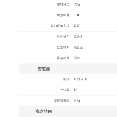
燃料种类
汽油
燃油标号
92#
燃油供给方式
直喷
缸体材料
铝合金
缸盖材料
铝合金
排放标准
国VI
变速器
简称
10挡自动
挡位数
10
变速器形式
自动
底盘转向