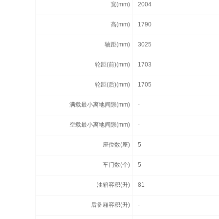
宽(mm)
2004
高(mm)
1790
轴距(mm)
3025
轮距(前)(mm)
1703
轮距(后)(mm)
1705
满载最小离地间隙(mm)
-
空载最小离地间隙(mm)
-
座位数(座)
5
车门数(个)
5
油箱容积(升)
81
后备厢容积(升)
-