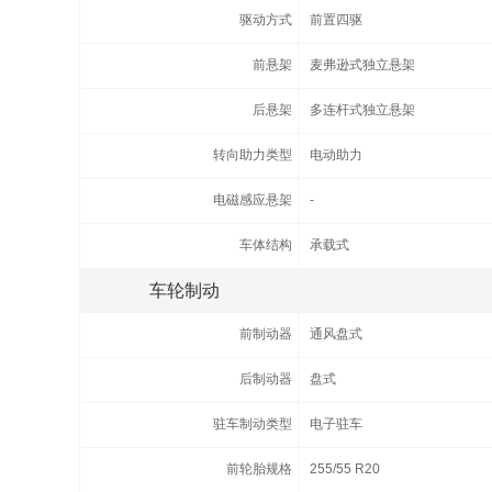
驱动方式
前置四驱
前悬架
麦弗逊式独立悬架
后悬架
多连杆式独立悬架
转向助力类型
电动助力
电磁感应悬架
-
车体结构
承载式
车轮制动
前制动器
通风盘式
后制动器
盘式
驻车制动类型
电子驻车
前轮胎规格
255/55 R20