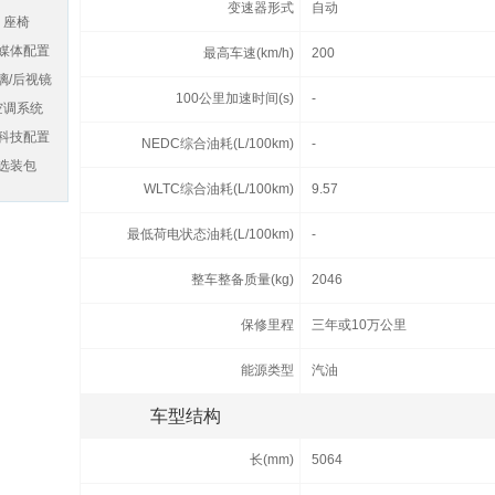
变速器形式
自动
座椅
媒体配置
最高车速(km/h)
200
璃/后视镜
100公里加速时间(s)
-
空调系统
科技配置
NEDC综合油耗(L/100km)
-
选装包
WLTC综合油耗(L/100km)
9.57
最低荷电状态油耗(L/100km)
-
整车整备质量(kg)
2046
保修里程
三年或10万公里
能源类型
汽油
车型结构
长(mm)
5064