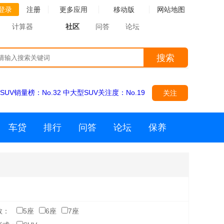
登录
注册
更多应用
移动版
网站地图
计算器
社区
问答
论坛
搜索
SUV销量榜：
No.32
中大型SUV关注度：
No.19
关注
车贷
排行
问答
论坛
保养
数：
5座
6座
7座