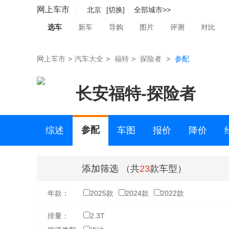
网上车市
北京
[切换]
全部城市>>
选车
新车
导购
图片
评测
对比
网上车市
>
汽车大全
>
福特
>
探险者
>
参配
长安福特
-
探险者
参配
综述
车图
报价
降价
二手车
添加筛选
（共
23
款车型）
年款：
2025款
2024款
2022款
排量：
2.3T