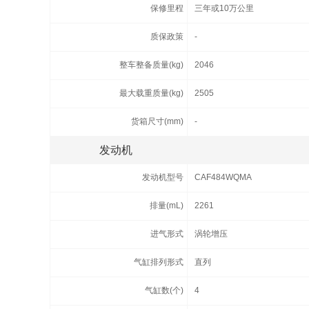
保修里程
三年或10万公里
质保政策
-
整车整备质量(kg)
2046
最大载重质量(kg)
2505
货箱尺寸(mm)
-
发动机
发动机型号
CAF484WQMA
排量(mL)
2261
进气形式
涡轮增压
气缸排列形式
直列
气缸数(个)
4