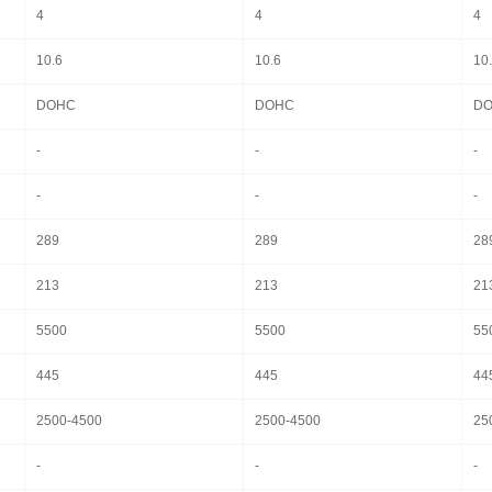
4
4
4
10.6
10.6
10
DOHC
DOHC
D
-
-
-
-
-
-
289
289
28
213
213
21
5500
5500
55
445
445
44
2500-4500
2500-4500
25
-
-
-