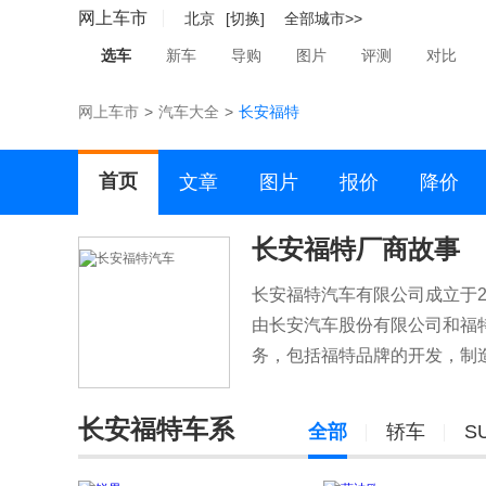
网上车市
北京
[切换]
全部城市>>
选车
新车
导购
图片
评测
对比
网上车市
>
汽车大全
>
长安福特
首页
文章
图片
报价
降价
长安福特厂商故事
长安福特汽车有限公司成立于2
由长安汽车股份有限公司和福
务，包括福特品牌的开发，制造.
长安福特车系
全部
轿车
S