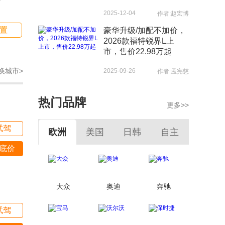
2025-12-04
作者:赵宏博
置
豪华升级/加配不加价，
2026款福特锐界L上
市，售价22.98万起
换城市>
2025-09-26
作者:孟宪慈
热门品牌
更多>>
试驾
欧洲
美国
日韩
自主
底价
大众
奥迪
奔驰
试驾