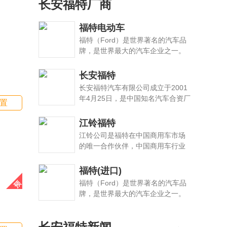
长安福特厂商
福特电动车
福特（Ford）是世界著名的汽车品
牌，是世界最大的汽车企业之一。
由亨利·福特先生创立于1903年。福
特为美国福特汽车公司旗下的众多
长安福特
品牌之一，公司及品牌名福特来源
长安福特汽车有限公司成立于2001
于创始人亨利·福特（Henry Ford）
年4月25日，是中国知名汽车合资厂
置
的姓氏。福特汽车公司是世界上最
商，坐落在重庆市北部新区，由长
大的汽车生产商之一，成立于1903
安汽车股份有限公司和福特汽车公
江铃福特
年，总部位于密歇根州迪尔伯恩。
司共同出资成立，承担长安福特马
江铃公司是福特在中国商用车市场
自达所有与福特相关的业务，包括
的唯一合作伙伴，中国商用车行业
福特品牌的开发，制造，销售和服
最大的企业之一。江铃于二十世纪
务。
八十年代中期在中国率先引进国际
福特(进口)
先进技术制造轻型卡车，成为中国
福特（Ford）是世界著名的汽车品
主要的轻型卡车制造商。美国福特
牌，是世界最大的汽车企业之一。
汽车公司（福特）现为公司第二大
由亨利·福特先生创立于1903年。福
股东。
特为美国福特汽车公司旗下的众多
品牌之一，公司及品牌名福特来源