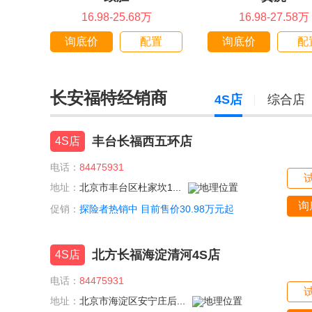
16.98-25.68万
16.98-27.58万
询底价
配置
询底价
配
长安福特经销商
4S店
综合店
丰台长福西五环店
4S店
电话：
84475931
地址：
北京市丰台区杜家坎1...
询
促销：
探险者热销中 目前售价30.98万元起
北方长福海淀清河4S店
4S店
电话：
84475931
地址：
北京市海淀区安宁庄后...