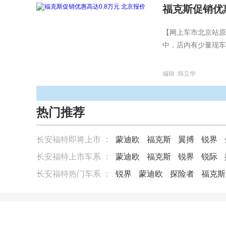
福克斯促销优惠
【网上车市北京站原
中，店内有少量现车
编辑 :
韩立华
热门推荐
长安福特即将上市 ：
蒙迪欧
福克斯
翼搏
锐界
长安福特上市车系 ：
蒙迪欧
福克斯
锐界
锐际
长安福特热门车系 ：
锐界
蒙迪欧
探险者
福克