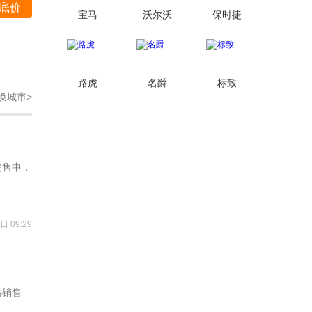
底价
宝马
沃尔沃
保时捷
路虎
名爵
标致
换城市>
销售中，
日 09:29
热销售