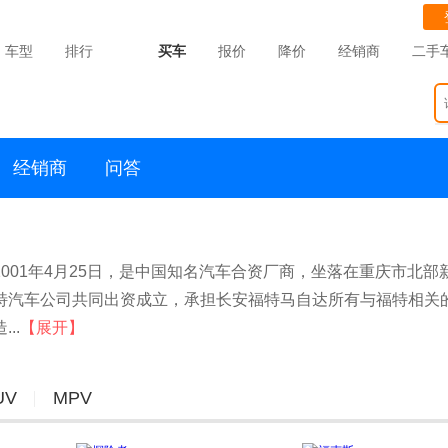
车型
排行
买车
报价
降价
经销商
二手
经销商
问答
001年4月25日，是中国知名汽车合资厂商，坐落在重庆市北部
特汽车公司共同出资成立，承担长安福特马自达所有与福特相关
锐界
..
【展开】
22.68-3
UV
MPV