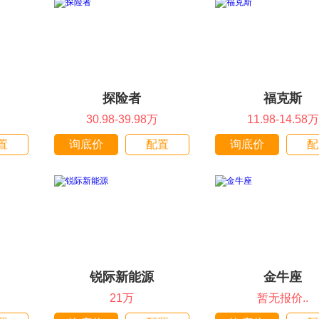
探险者
福克斯
30.98-39.98万
11.98-14.58万
置
询底价
配置
询底价
配
锐际新能源
金牛座
21万
暂无报价..