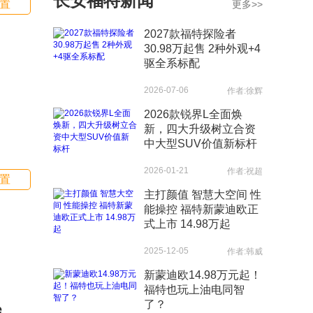
长安福特新闻
置
更多>>
于创始人亨利·福特（Henry Ford）
的姓氏。福特汽车公司是世界上最
2027款福特探险者
大的汽车生产商之一，成立于1903
30.98万起售 2种外观+4
年，总部位于密歇根州迪尔伯恩。
驱全系标配
2026-07-06
作者:徐辉
2026款锐界L全面焕
新，四大升级树立合资
中大型SUV价值新标杆
2026-01-21
作者:祝超
置
主打颜值 智慧大空间 性
能操控 福特新蒙迪欧正
式上市 14.98万起
2025-12-05
作者:韩威
新蒙迪欧14.98万元起！
福特也玩上油电同智
了？
e