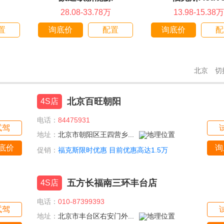
28.08-33.78万
13.98-15.38万
置
询底价
配置
询底价
配
北京
切
北京百旺朝阳
4S店
电话：
84475931
试驾
地址：
北京市朝阳区王四营乡...
底价
询
促销：
福克斯限时优惠 目前优惠高达1.5万
五方长福南三环丰台店
4S店
电话：
010-87399393
试驾
地址：
北京市丰台区右安门外...