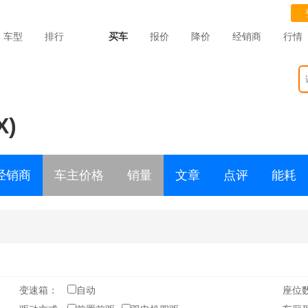
车型
排行
买车
报价
降价
经销商
行情
X)
经销商
车主价格
销量
文章
点评
能耗
变速箱：
自动
座位