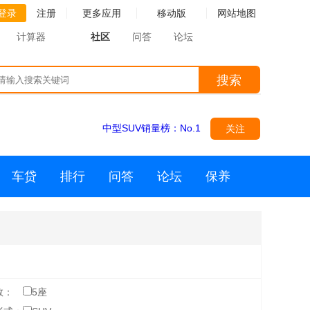
登录
注册
更多应用
移动版
网站地图
计算器
社区
问答
论坛
搜索
中型SUV销量榜：
No.1
关注
车贷
排行
问答
论坛
保养
数：
5座