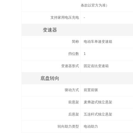
条款以官方为准）
支持家用电压充电
-
变速器
简称
电动车单速变速箱
挡位数
1
变速器形式
固定齿比变速箱
底盘转向
驱动方式
前置前驱
前悬架
麦弗逊式独立悬架
后悬架
五连杆式独立悬架
转向助力类型
电动助力