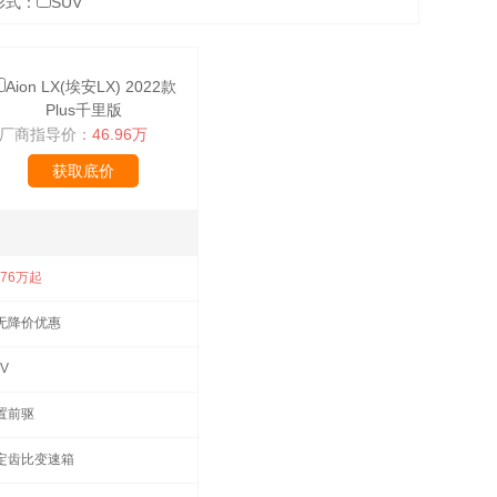
形式：
SUV
Aion LX(埃安LX) 2022款
Plus千里版
厂商指导价：
46.96万
获取底价
.76万起
无降价优惠
V
置前驱
定齿比变速箱