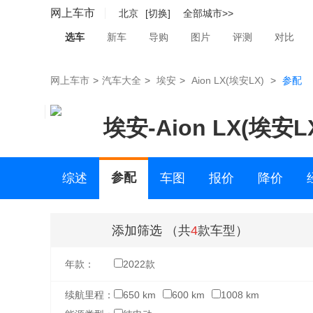
网上车市
北京
[切换]
全部城市>>
选车
新车
导购
图片
评测
对比
网上车市
>
汽车大全
>
埃安
>
Aion LX(埃安LX)
>
参配
埃安
-
Aion LX(埃安L
参配
综述
车图
报价
降价
二手车
添加筛选
（共
4
款车型）
年款：
2022款
续航里程：
650 km
600 km
1008 km