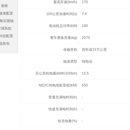
最高车速(km/h)
170
座椅
媒体配置
100公里加速时间(s)
7.8
璃/后视镜
电动机总功率(kW)
180
空调系统
科技配置
整车整备质量(kg)
2070
选装包
保修里程
四年或15万公里
能源类型
纯电动
百公里耗电量(kWh/100km)
15.5
NEDC纯电续航里程(KM)
650
普通充满电时间(h)
-
快速充满电时间(h)
-
快充电量(%)
-