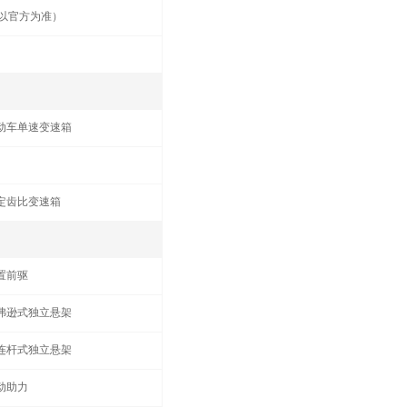
以官方为准）
动车单速变速箱
定齿比变速箱
置前驱
弗逊式独立悬架
连杆式独立悬架
动助力