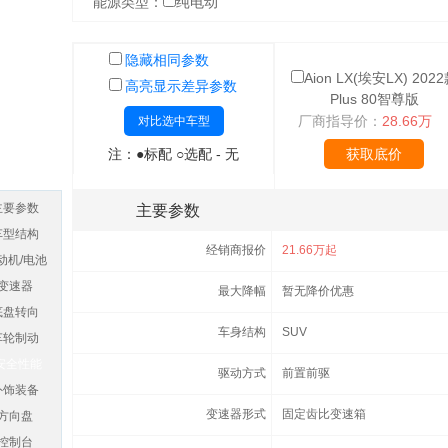
能源类型：
纯电动
隐藏相同参数
Aion LX(埃安LX) 202
高亮显示差异参数
Plus 80智尊版
厂商指导价：
28.66万
对比选中车型
注：●标配 ○选配 - 无
获取底价
主要参数
主要参数
车型结构
经销商报价
21.66万起
动机/电池
变速器
最大降幅
暂无降价优惠
底盘转向
车身结构
SUV
车轮制动
安全性能
驱动方式
前置前驱
外饰装备
变速器形式
固定齿比变速箱
方向盘
控制台