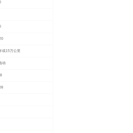
0
0
20
年或15万公里
电动
.8
08