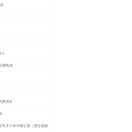
08
4.4
元锂电池
汽乘用车
.8
任车主十年不限公里（责任免除