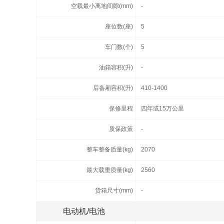
空载最小离地间隙(mm)
-
座位数(座)
5
车门数(个)
5
油箱容积(升)
-
后备厢容积(升)
410-1400
保修里程
四年或15万公里
质保政策
-
整车整备质量(kg)
2070
最大载重质量(kg)
2560
货箱尺寸(mm)
-
电动机/电池