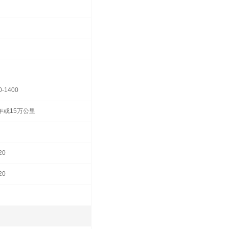
0-1400
年或15万公里
20
20