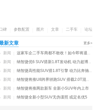
口碑
参数配置
图片
文章
二手车
论坛
最新文章
更多>
新闻
这家车企二手车商都不敢收！如今即将退出大陆市...
新闻
纳智捷优6 SUV搭新1.8T发动机 动力超博越PRO
新闻
纳智捷高性能SUV搭1.8T引擎 动力比奔驰2.0T还强
新闻
纳智捷将推U8跨界轿跑SUV 搭载2.0T混动系统
新闻
纳智捷将推两款新车 全新小SUV年内上市
新闻
纳智捷全新小型SUV无伪谍照 或定名优5