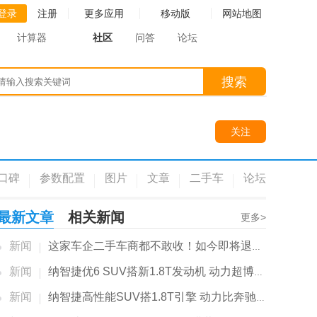
登录
注册
更多应用
移动版
网站地图
计算器
社区
问答
论坛
搜索
关注
口碑
参数配置
图片
文章
二手车
论坛
最新文章
相关新闻
更多>
新闻
这家车企二手车商都不敢收！如今即将退出大陆市...
新闻
纳智捷优6 SUV搭新1.8T发动机 动力超博越PRO
新闻
纳智捷高性能SUV搭1.8T引擎 动力比奔驰2.0T还强