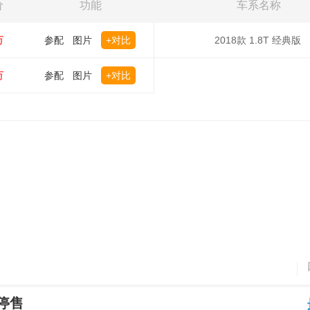
价
功能
车系名称
万
参配
图片
+对比
2018款 1.8T 经典版
万
参配
图片
+对比
停售