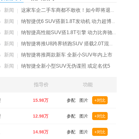
新闻
这家车企二手车商都不敢收！如今即将退出大陆市...
新闻
纳智捷优6 SUV搭新1.8T发动机 动力超博越PRO
新闻
纳智捷高性能SUV搭1.8T引擎 动力比奔驰2.0T还强
新闻
纳智捷将推U8跨界轿跑SUV 搭载2.0T混动系统
新闻
纳智捷将推两款新车 全新小SUV年内上市
新闻
纳智捷全新小型SUV无伪谍照 或定名优5
指导价
功能
型
15.98万
参配
图片
+对比
型
12.98万
参配
图片
+对比
型
14.98万
参配
图片
+对比