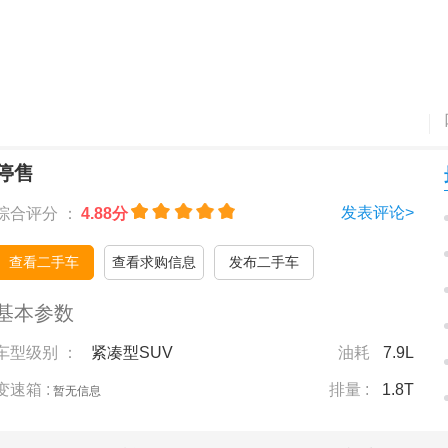
停售
发表评论>
综合评分 ：
4.88分
查看二手车
查看求购信息
发布二手车
基本参数
车型级别 ：
紧凑型SUV
油耗
7.9L
变速箱 :
排量 :
1.8T
暂无信息