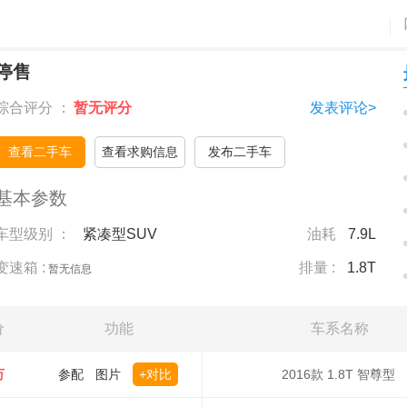
停售
综合评分 ：
暂无评分
发表评论>
查看二手车
查看求购信息
发布二手车
基本参数
车型级别 ：
紧凑型SUV
油耗
7.9L
变速箱 :
排量 :
1.8T
暂无信息
价
功能
车系名称
万
参配
图片
+对比
2016款 1.8T 智尊型