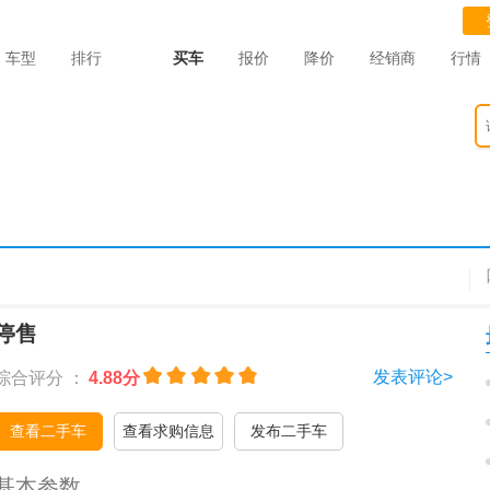
车型
排行
买车
报价
降价
经销商
行情
停售
发表评论>
综合评分 ：
4.88分
查看二手车
查看求购信息
发布二手车
基本参数