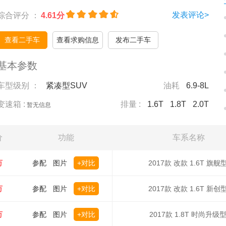
发表评论>
综合评分 ：
4.61分
查看二手车
查看求购信息
发布二手车
基本参数
车型级别 ：
紧凑型SUV
油耗
6.9-8L
变速箱 :
排量 :
1.6T
1.8T
2.0T
暂无信息
价
功能
车系名称
万
参配
图片
+对比
2017款 改款 1.6T 旗舰
万
参配
图片
+对比
2017款 改款 1.6T 新创
万
参配
图片
+对比
2017款 1.8T 时尚升级