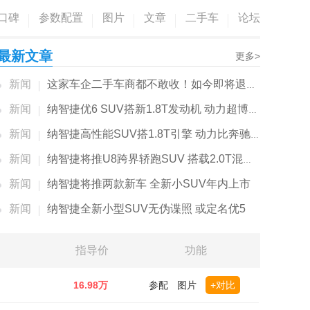
口碑
参数配置
图片
文章
二手车
论坛
最新文章
更多>
新闻
这家车企二手车商都不敢收！如今即将退出大陆市...
新闻
纳智捷优6 SUV搭新1.8T发动机 动力超博越PRO
新闻
纳智捷高性能SUV搭1.8T引擎 动力比奔驰2.0T还强
新闻
纳智捷将推U8跨界轿跑SUV 搭载2.0T混动系统
新闻
纳智捷将推两款新车 全新小SUV年内上市
新闻
纳智捷全新小型SUV无伪谍照 或定名优5
指导价
功能
16.98万
参配
图片
+对比