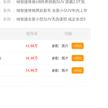
新闻
纳智捷将推U8跨界轿跑SUV 搭载2.0T混动系统
新闻
纳智捷将推两款新车 全新小SUV年内上市
新闻
纳智捷全新小型SUV无伪谍照 或定名优5
指导价
功能
12.98万
参配
图片
+对比
版
16.38万
参配
图片
+对比
版
14.98万
参配
图片
+对比