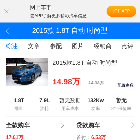
网上车市
打开APP
去APP了解更多精彩汽车信息
2015款 1.8T 自动 时尚型
综述
文章
参配
图片
经销商
点评
2015款1.8T 自动 时尚型
14.98万
14.98万
配置参数
1.8T
7.9L
暂无数据
132Kw
暂无
排量
油耗
用车成本
功率
3年保值率
全款购车
贷款购车
17.01万
首付：
6.53万