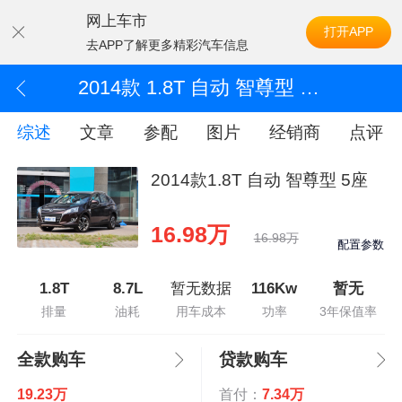
网上车市
打开APP
去APP了解更多精彩汽车信息
2014款 1.8T 自动 智尊型 5座
综述
文章
参配
图片
经销商
点评
2014款1.8T 自动 智尊型 5座
16.98万
16.98万
配置参数
1.8T
8.7L
暂无数据
116Kw
暂无
排量
油耗
用车成本
功率
3年保值率
全款购车
贷款购车
19.23万
首付：
7.34万