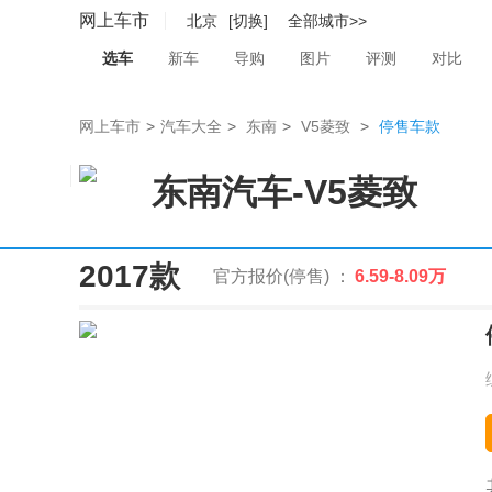
网上车市
北京
[切换]
全部城市>>
选车
新车
导购
图片
评测
对比
网上车市
>
汽车大全
>
东南
>
V5菱致
>
停售车款
东南汽车
-
V5菱致
2017款
官方报价(停售) ：
6.59-8.09万