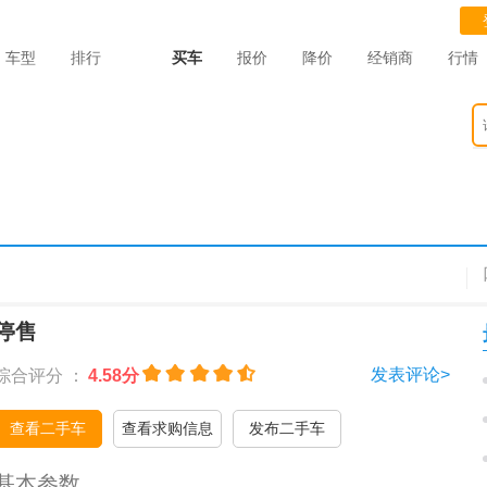
车型
排行
买车
报价
降价
经销商
行情
停售
发表评论>
综合评分 ：
4.58分
查看二手车
查看求购信息
发布二手车
基本参数