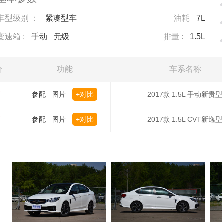
车型级别 ：
紧凑型车
油耗
7L
变速箱 :
手动
无级
排量 :
1.5L
价
功能
车系名称
万
参配
图片
+对比
2017款 1.5L 手动新贵型
万
参配
图片
+对比
2017款 1.5L CVT新逸型