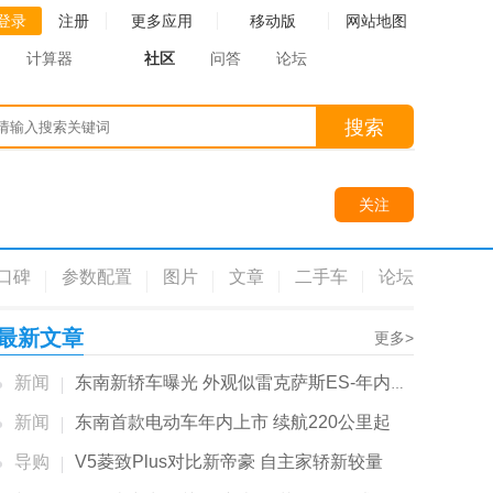
登录
注册
更多应用
移动版
网站地图
计算器
社区
问答
论坛
搜索
关注
口碑
参数配置
图片
文章
二手车
论坛
最新文章
更多>
新闻
东南新轿车曝光 外观似雷克萨斯ES-年内就能...
新闻
东南首款电动车年内上市 续航220公里起
导购
V5菱致Plus对比新帝豪 自主家轿新较量