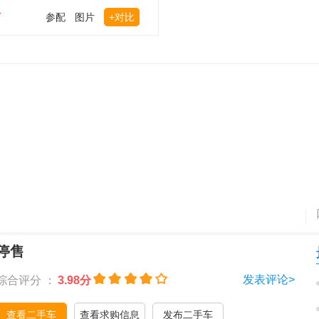
万
参配
图片
+对比
停售
发表评论>
综合评分 ：
3.98分
查看二手车
查看求购信息
发布二手车