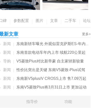
口碑
参数配置
图片
文章
二手车
论坛
最新文章
更多>
新闻
东南新轿车曝光 外观似雷克萨斯ES-年内就能...
新闻
东南首款电动车年内上市 续航220公里起
导购
V5菱致Plus对比新帝豪 自主家轿新较量
新闻
性价比突出是关键 东南V5菱致-Plus试驾
新闻
东南新V5plus/V CROSS上市 售7.09万起
新闻
东南V5菱致Plus将3月31日上市 更加运动
指导价
功能