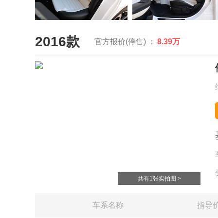
2016款
官方报价(停售) ：
8.39万
共有1张实拍图 >
车系名称
指导