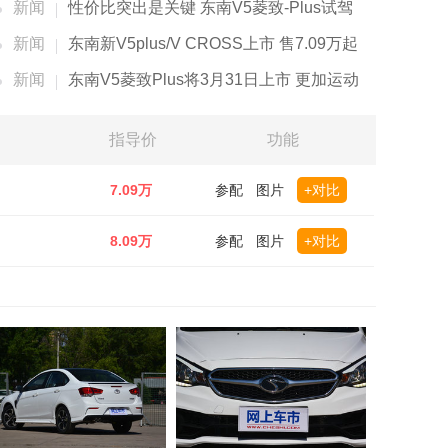
新闻
性价比突出是关键 东南V5菱致-Plus试驾
新闻
东南新V5plus/V CROSS上市 售7.09万起
新闻
东南V5菱致Plus将3月31日上市 更加运动
指导价
功能
7.09万
参配
图片
+对比
8.09万
参配
图片
+对比