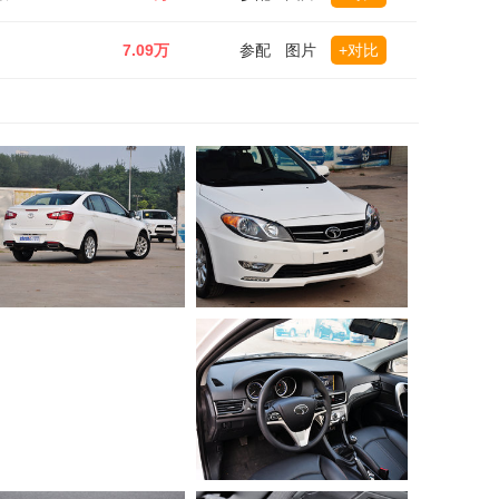
7.09万
参配
图片
+对比