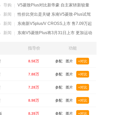
导购
V5菱致Plus对比新帝豪 自主家轿新较量
新闻
性价比突出是关键 东南V5菱致-Plus试驾
新闻
东南新V5plus/V CROSS上市 售7.09万起
新闻
东南V5菱致Plus将3月31日上市 更加运动
指导价
功能
型
8.58万
参配
图片
+对比
型
7.88万
参配
图片
+对比
型
7.28万
参配
图片
+对比
型
8.98万
参配
图片
+对比
版
8.39万
参配
图片
+对比