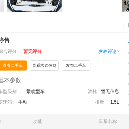
停售
综合评分 ：
暂无评分
发表评论>
查看二手车
查看求购信息
发布二手车
基本参数
车型级别 ：
紧凑型车
油耗
暂无信息
变速箱 :
手动
排量 :
1.5L
价
功能
车系名称