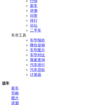
行情
新车
评测
问答
排行
论坛
二手车
车市工具
车型报价
降价促销
车型图片
车型对比
商家查询
汽车排行
汽车贷款
计算器
选车
新车
导购
图片
评测