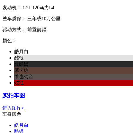
发动机：
1.5L
120马力L4
整车质保：
三年或10万公里
驱动方式：
前置前驱
颜色：
皓月白
酷银
尊爵黑
摩卡棕
维也纳金
炫红
实拍车图
进入图库>
车身颜色
皓月白
酷银