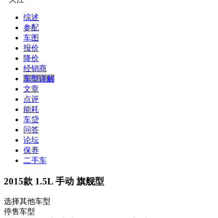
综述
参配
车图
报价
降价
经销商
车型详解
文章
点评
能耗
车贷
问答
论坛
保养
二手车
2015款 1.5L 手动 旗舰型
选择其他车型
停售车型