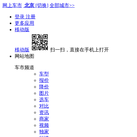
网上车市
北京
[切换]
全部城市>>
登录
注册
更多应用
移动版
移动版
扫一扫，直接在手机上打开
网站地图
车市频道
车型
报价
降价
图片
选车
对比
资讯
商家
视频
独家