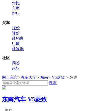
对比
车型
排行
买车
报价
降价
经销商
行情
计算器
社区
问答
论坛
网上车市
>
汽车大全
>
东南
>
V5菱致
>
综述
搜索
东南汽车
-
V5菱致
关注