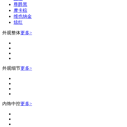
尊爵黑
摩卡棕
维也纳金
炫红
外观整体
更多>
外观细节
更多>
内饰中控
更多>