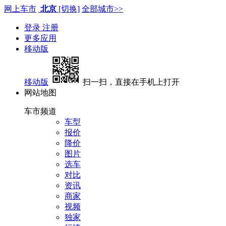
网上车市
北京
[切换]
全部城市>>
登录
注册
更多应用
移动版
移动版
扫一扫，直接在手机上打开
网站地图
车市频道
车型
报价
降价
图片
选车
对比
资讯
商家
视频
独家