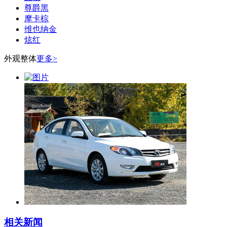
尊爵黑
摩卡棕
维也纳金
炫红
外观整体
更多>
相关新闻