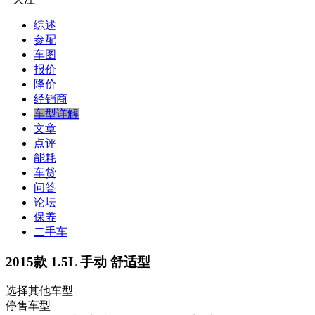
综述
参配
车图
报价
降价
经销商
车型详解
文章
点评
能耗
车贷
问答
论坛
保养
二手车
2015款 1.5L 手动 舒适型
选择其他车型
停售车型