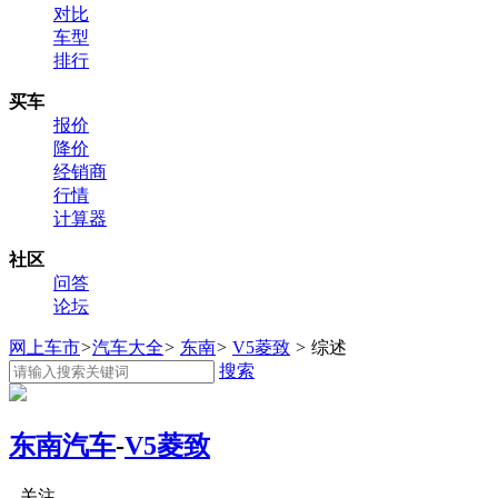
对比
车型
排行
买车
报价
降价
经销商
行情
计算器
社区
问答
论坛
网上车市
>
汽车大全
>
东南
>
V5菱致
>
综述
搜索
东南汽车
-
V5菱致
关注