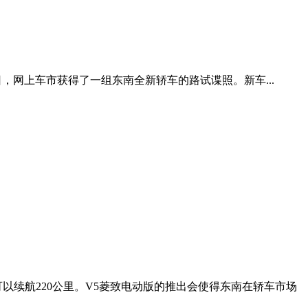
近日，网上车市获得了一组东南全新轿车的路试谍照。新车...
以续航220公里。V5菱致电动版的推出会使得东南在轿车市场