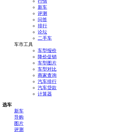
行情
新车
评测
问答
排行
论坛
二手车
车市工具
车型报价
降价促销
车型图片
车型对比
商家查询
汽车排行
汽车贷款
计算器
选车
新车
导购
图片
评测