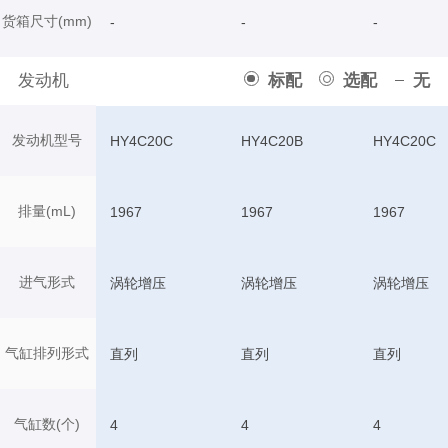
货箱尺寸(mm)
-
-
-
发动机
标配
选配
无
发动机型号
HY4C20C
HY4C20B
HY4C20C
排量(mL)
1967
1967
1967
进气形式
涡轮增压
涡轮增压
涡轮增压
气缸排列形式
直列
直列
直列
气缸数(个)
4
4
4