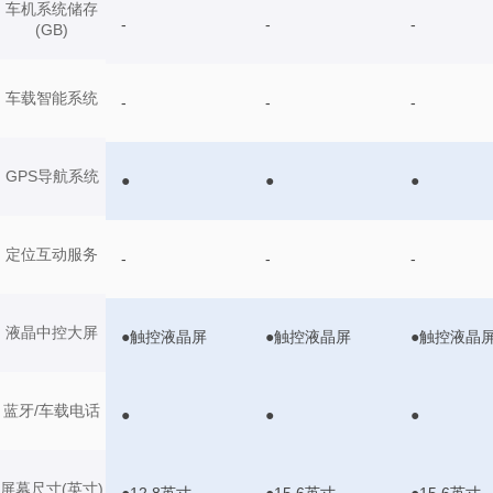
车机系统储存
-
-
-
(GB)
车载智能系统
-
-
-
GPS导航系统
●
●
●
定位互动服务
-
-
-
液晶中控大屏
●触控液晶屏
●触控液晶屏
●触控液晶
蓝牙/车载电话
●
●
●
屏幕尺寸(英寸)
●12.8英寸
●15.6英寸
●15.6英寸