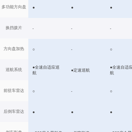
多功能方向盘
●
●
●
换挡拨片
-
-
-
方向盘加热
○
-
○
●全速自适应巡
●全速自适
巡航系统
●定速巡航
航
航
前驻车雷达
○
-
○
后倒车雷达
●
●
●