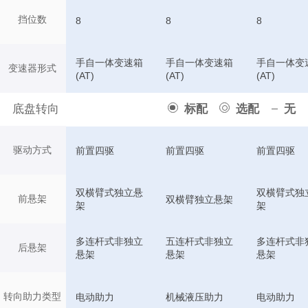
挡位数
8
8
8
手自一体变速箱
手自一体变速箱
手自一体变
变速器形式
(AT)
(AT)
(AT)
底盘转向
标配
选配
无
驱动方式
前置四驱
前置四驱
前置四驱
双横臂式独立悬
双横臂式独
前悬架
双横臂独立悬架
架
架
多连杆式非独立
五连杆式非独立
多连杆式非
后悬架
悬架
悬架
悬架
转向助力类型
电动助力
机械液压助力
电动助力