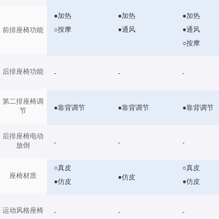
●加热
●加热
●加热
○按摩
●通风
●通风
前排座椅功能
○按摩
后排座椅功能
-
-
-
第二排座椅调
●靠背调节
●靠背调节
●靠背调节
节
后排座椅电动
-
-
-
放倒
○真皮
○真皮
座椅材质
●仿皮
●仿皮
●仿皮
运动风格座椅
-
-
-