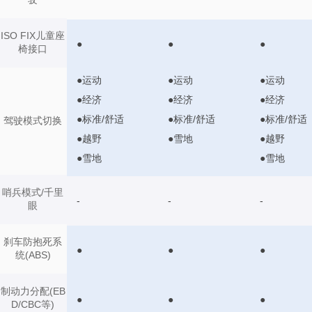
ISO FIX儿童座
●
●
●
椅接口
●运动
●运动
●运动
●经济
●经济
●经济
●标准/舒适
●标准/舒适
●标准/舒适
驾驶模式切换
●越野
●雪地
●越野
●雪地
●雪地
哨兵模式/千里
-
-
-
眼
刹车防抱死系
●
●
●
统(ABS)
制动力分配(EB
●
●
●
D/CBC等)