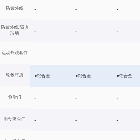
防紫外线
-
-
-
防紫外线/隔热
-
-
-
玻璃
运动外观套件
-
-
-
轮毂材质
●铝合金
●铝合金
●铝合金
侧滑门
-
-
-
电动吸合门
-
-
-