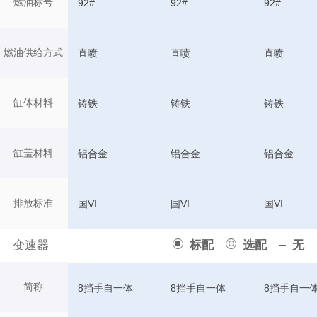
燃油标号
92#
92#
92#
燃油供给方式
直喷
直喷
直喷
缸体材料
铸铁
铸铁
铸铁
缸盖材料
铝合金
铝合金
铝合金
排放标准
国VI
国VI
国VI
变速器
标配
选配
无
简称
8挡手自一体
8挡手自一体
8挡手自一