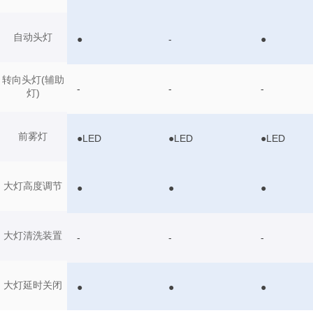
自动头灯
●
-
●
转向头灯(辅助
-
-
-
灯)
前雾灯
●LED
●LED
●LED
大灯高度调节
●
●
●
大灯清洗装置
-
-
-
大灯延时关闭
●
●
●