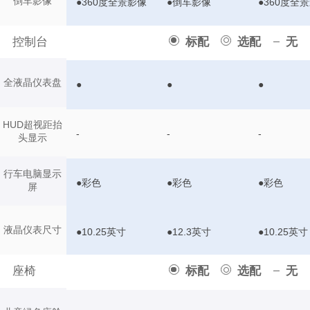
倒车影像
●360度全景影像
●倒车影像
●360度全
控制台
标配
选配
无
全液晶仪表盘
●
●
●
HUD超视距抬
-
-
-
头显示
行车电脑显示
●彩色
●彩色
●彩色
屏
液晶仪表尺寸
●10.25英寸
●12.3英寸
●10.25英寸
座椅
标配
选配
无