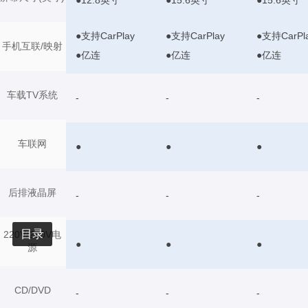
●支持CarPlay
●支持CarPlay
●支持CarPl
手机互联/映射
●亿连
●亿连
●亿连
车载TV系统
-
-
-
车联网
●
●
●
后排液晶屏
-
-
-
目录
220V/230V电
●
●
●
源
CD/DVD
-
-
-