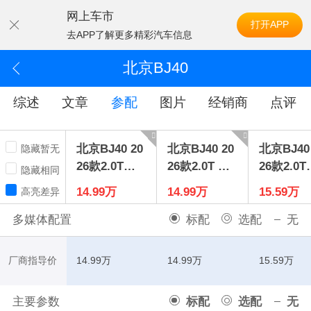
网上车市
打开APP
去APP了解更多精彩汽车信息
北京BJ40
综述
文章
参配
图片
经销商
点评
北京BJ40 20
北京BJ40 20
北京BJ40 
隐藏暂无
26款2.0T汽
26款2.0T 探
26款2.0T
隐藏相同
油标准版
险家汽油版
幕标准版
14.99万
14.99万
15.59万
高亮差异
多媒体配置
标配
选配
无
厂商指导价
14.99万
14.99万
15.59万
主要参数
标配
选配
无