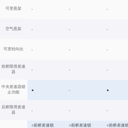
可变悬架
-
-
-
空气悬架
-
-
-
可变转向比
-
-
-
前桥限滑差速
-
-
-
器
中央差速器锁
●
-
●
止功能
后桥限滑差速
-
-
-
器
○前桥差速锁
○前桥差速锁
○前桥差速