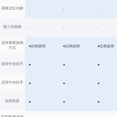
座椅记忆功能
-
-
-
第三排座椅
-
-
-
后排座椅放倒
●比例放倒
●比例放倒
●比例放倒
方式
前排中央扶手
●
●
●
后排中央扶手
●
●
●
后排杯架
●
●
●
可加热/制冷杯