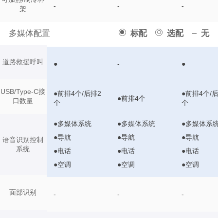
-
-
-
架
多媒体配置
标配
选配
无
道路救援呼叫
●
-
●
USB/Type-C接
●前排4个/后排2
●前排4个/
●前排4个
口数量
个
个
●多媒体系统
●多媒体系统
●多媒体系
●导航
●导航
●导航
语音识别控制
系统
●电话
●电话
●电话
●空调
●空调
●空调
面部识别
-
-
-