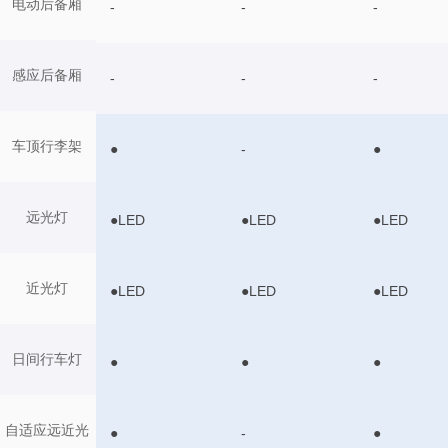
电动后备厢
-
-
-
感应后备厢
-
-
-
车顶行李架
●
-
●
远光灯
●LED
●LED
●LED
近光灯
●LED
●LED
●LED
日间行车灯
●
●
●
自适应远近光
●
-
●