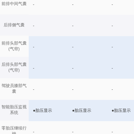
前排中间气囊
-
-
-
后排侧气囊
-
-
-
前排头部气囊
-
-
-
(气帘)
后排头部气囊
-
-
-
(气帘)
驾驶员膝部气
-
-
-
囊
智能胎压监视
●胎压显示
●胎压显示
●胎压显示
系统
零胎压继续行
-
-
-
驶