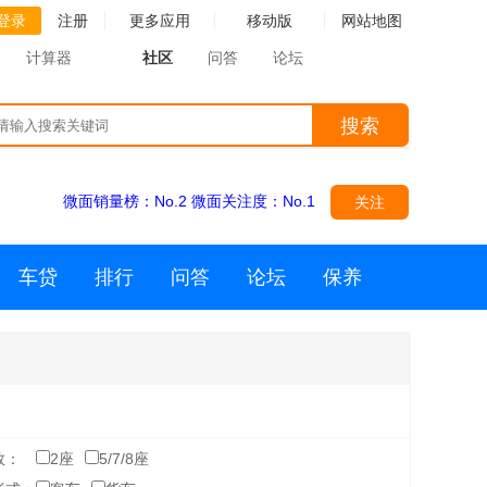
登录
注册
更多应用
移动版
网站地图
计算器
社区
问答
论坛
搜索
微面销量榜：
No.2
微面关注度：
No.1
关注
车贷
排行
问答
论坛
保养
数：
2座
5/7/8座