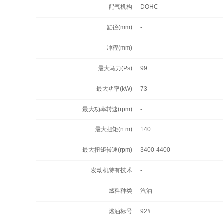
配气机构
DOHC
缸径(mm)
-
冲程(mm)
-
最大马力(Ps)
99
最大功率(kW)
73
最大功率转速(rpm)
-
最大扭矩(n.m)
140
最大扭矩转速(rpm)
3400-4400
发动机特有技术
-
燃料种类
汽油
燃油标号
92#