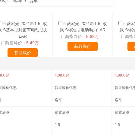
形式：
客车
货车
五菱宏光 2021款1.5L改
五菱宏光 2021款1.5L改
五菱宏光
款 S基本型封窗车电动助力
款 S标准型电动助力LAR
款 S标
LAR
厂商指导价：
5.69万
厂商指
厂商指导价：
5.49万
获取底价
获取底价
68万起
4.88万起
4.89万起
无降价优惠
暂无降价优惠
暂无降价优
车
客车
客车
置后驱
前置后驱
前置后驱
1.5
1.5