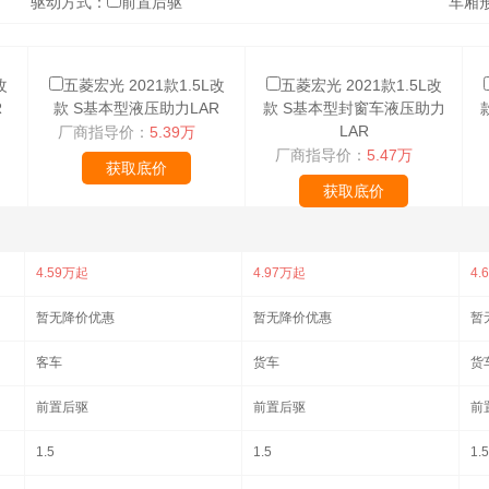
驱动方式：
前置后驱
车厢
改
五菱宏光 2021款1.5L改
五菱宏光 2021款1.5L改
R
款 S基本型液压助力LAR
款 S基本型封窗车液压助力
LAR
厂商指导价：
5.39万
厂商指导价：
5.47万
获取底价
获取底价
4.59万起
4.97万起
4.
暂无降价优惠
暂无降价优惠
暂
客车
货车
货
前置后驱
前置后驱
前
1.5
1.5
1.5