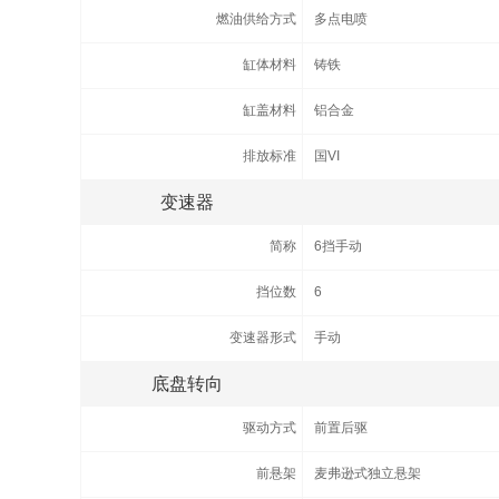
燃油供给方式
多点电喷
缸体材料
铸铁
缸盖材料
铝合金
排放标准
国VI
变速器
简称
6挡手动
挡位数
6
变速器形式
手动
底盘转向
驱动方式
前置后驱
前悬架
麦弗逊式独立悬架