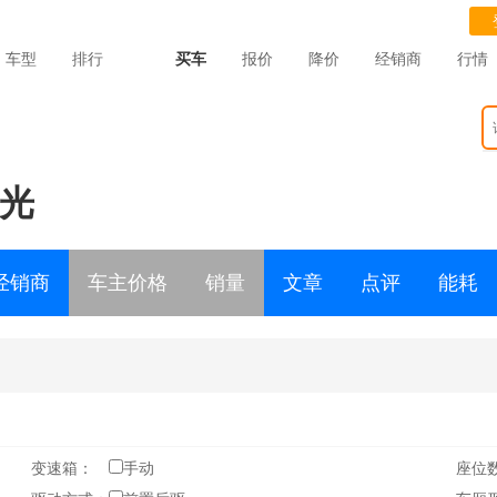
车型
排行
买车
报价
降价
经销商
行情
光
经销商
车主价格
销量
文章
点评
能耗
变速箱：
手动
座位