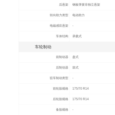
后悬架
钢板弹簧非独立悬架
转向助力类型
电动助力
电磁感应悬架
-
车体结构
承载式
车轮制动
前制动器
盘式
后制动器
鼓式
驻车制动类型
-
前轮胎规格
175/70 R14
后轮胎规格
175/70 R14
备胎规格
-