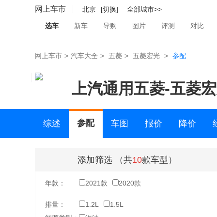
网上车市
北京
[切换]
全部城市>>
选车
新车
导购
图片
评测
对比
网上车市
>
汽车大全
>
五菱
>
五菱宏光
>
参配
上汽通用五菱
-
五菱宏
参配
综述
车图
报价
降价
二手车
添加筛选
（共
10
款车型）
年款：
2021款
2020款
排量：
1.2L
1.5L