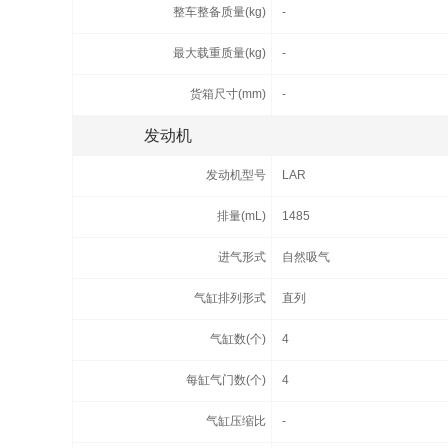
整车整备质量(kg)
-
最大载重质量(kg)
-
货箱尺寸(mm)
-
发动机
发动机型号
LAR
排量(mL)
1485
进气形式
自然吸气
气缸排列形式
直列
气缸数(个)
4
每缸气门数(个)
4
气缸压缩比
-