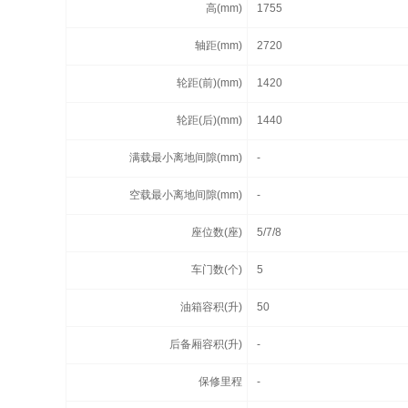
高(mm)
1755
轴距(mm)
2720
轮距(前)(mm)
1420
轮距(后)(mm)
1440
满载最小离地间隙(mm)
-
空载最小离地间隙(mm)
-
座位数(座)
5/7/8
车门数(个)
5
油箱容积(升)
50
后备厢容积(升)
-
保修里程
-