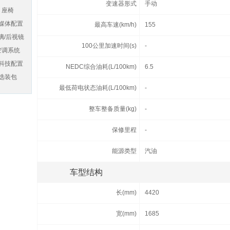
变速器形式
手动
座椅
媒体配置
最高车速(km/h)
155
璃/后视镜
100公里加速时间(s)
-
空调系统
科技配置
NEDC综合油耗(L/100km)
6.5
选装包
最低荷电状态油耗(L/100km)
-
整车整备质量(kg)
-
保修里程
-
能源类型
汽油
车型结构
长(mm)
4420
宽(mm)
1685