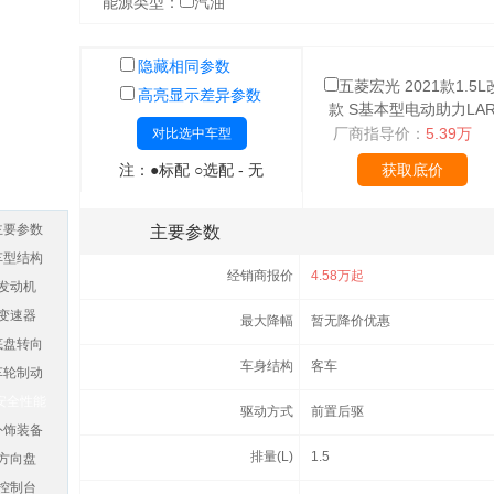
能源类型：
汽油
隐藏相同参数
五菱宏光 2021款1.5L
高亮显示差异参数
款 S基本型电动助力LA
厂商指导价：
5.39万
对比选中车型
注：●标配 ○选配 - 无
获取底价
主要参数
主要参数
车型结构
经销商报价
4.58万起
发动机
变速器
最大降幅
暂无降价优惠
底盘转向
车身结构
客车
车轮制动
安全性能
驱动方式
前置后驱
外饰装备
排量(L)
1.5
方向盘
控制台