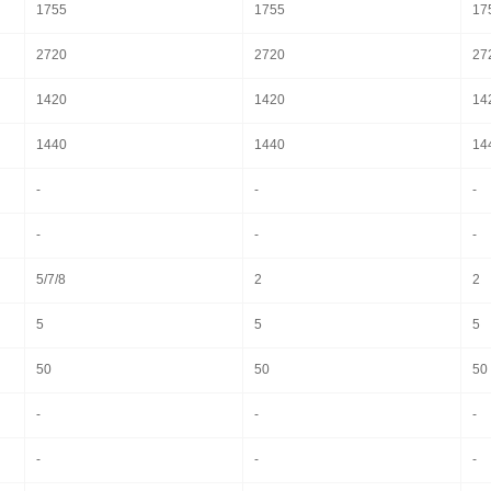
1755
1755
17
2720
2720
27
1420
1420
14
1440
1440
14
-
-
-
-
-
-
5/7/8
2
2
5
5
5
50
50
50
-
-
-
-
-
-