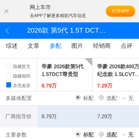
网上车市
打开APP
去APP了解更多精彩汽车信息
2026款 第5代 1.5T DCT尊贵型
综述
文章
参配
图片
经销商
点评
帝豪 2026款第5代
帝豪 2026款400
隐藏暂无
1.5TDCT尊贵型
纪念款 1.5LCVT
隐藏相同
耀型
8.79万
7.29万
高亮差异
多媒体配置
标配
选配
无
厂商指导价
8.79万
7.29万
主要参数
标配
选配
无