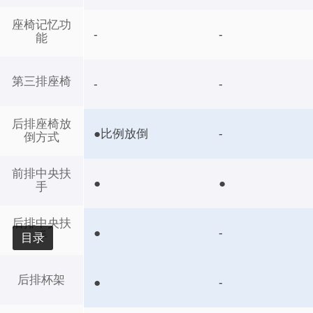
座椅记忆功
-
-
能
第三排座椅
-
-
后排座椅放
●比例放倒
-
倒方式
前排中央扶
●
●
手
后排中央扶
●
-
手
目录
后排杯架
●
-