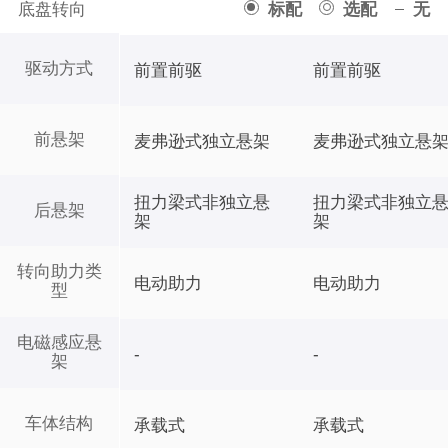
底盘转向
标配
选配
无
驱动方式
前置前驱
前置前驱
前悬架
麦弗逊式独立悬架
麦弗逊式独立悬
扭力梁式非独立悬
扭力梁式非独立
后悬架
架
架
转向助力类
电动助力
电动助力
型
电磁感应悬
-
-
架
车体结构
承载式
承载式