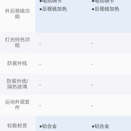
●电动调节
●电动调节
●后视镜加热
●后视镜加热
外后视镜功
能
灯光特色功
-
-
能
防紫外线
-
-
防紫外线/
-
-
隔热玻璃
运动外观套
-
-
件
轮毂材质
●铝合金
●铝合金