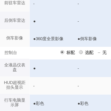
前驻车雷达
-
-
后倒车雷达
●
-
倒车影像
●360度全景影像
●倒车影像
控制台
标配
选配
无
全液晶仪表
●
-
盘
HUD超视距
-
-
抬头显示
行车电脑显
●彩色
●彩色
示屏