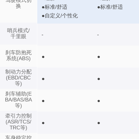
驾驶模式切
换
●标准/舒适
●标准/舒适
●自定义/个性化
哨兵模式/
-
-
千里眼
刹车防抱死
●
●
系统(ABS)
制动力分配
(EBD/CBC
●
●
等)
刹车辅助(E
BA/BAS/BA
●
●
等)
牵引力控制
(ASR/TCS/
●
●
TRC等)
车身稳定控