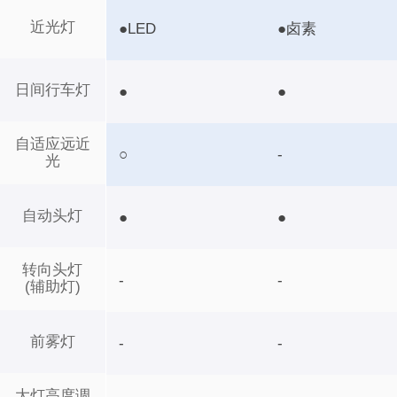
近光灯
●LED
●卤素
日间行车灯
●
●
自适应远近
○
-
光
自动头灯
●
●
转向头灯
-
-
(辅助灯)
前雾灯
-
-
大灯高度调