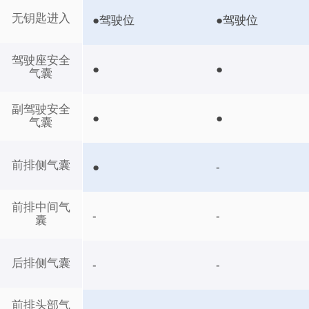
无钥匙进入
●驾驶位
●驾驶位
驾驶座安全
●
●
气囊
副驾驶安全
●
●
气囊
前排侧气囊
●
-
前排中间气
-
-
囊
后排侧气囊
-
-
前排头部气