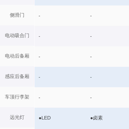
侧滑门
-
-
电动吸合门
-
-
电动后备厢
-
-
感应后备厢
-
-
车顶行李架
-
-
远光灯
●LED
●卤素