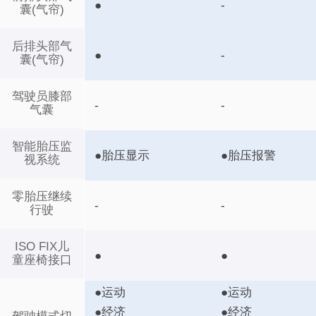
●
-
囊(气帘)
后排头部气
●
-
囊(气帘)
驾驶员膝部
-
-
气囊
智能胎压监
●胎压显示
●胎压报警
视系统
零胎压继续
-
-
行驶
ISO FIX儿
●
●
童座椅接口
●运动
●运动
●经济
●经济