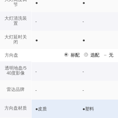
●
●
节
大灯清洗装
-
-
置
大灯延时关
●
●
闭
方向盘
标配
选配
无
透明地盘/5
-
-
40度影像
雷达品牌
-
-
方向盘材质
●皮质
●塑料