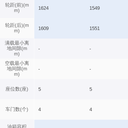
轮距(前)(m
1624
1549
m)
轮距(后)(m
1609
1551
m)
满载最小离
地间隙(m
-
-
m)
空载最小离
地间隙(m
-
-
m)
座位数(座)
5
5
车门数(个)
4
4
油箱容积