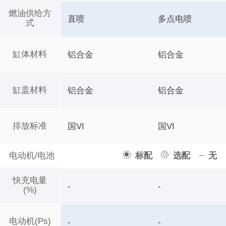
燃油供给方
直喷
多点电喷
式
缸体材料
铝合金
铝合金
缸盖材料
铝合金
铝合金
排放标准
国VI
国VI
电动机/电池
标配
选配
无
快充电量
-
-
(%)
电动机(Ps)
-
-