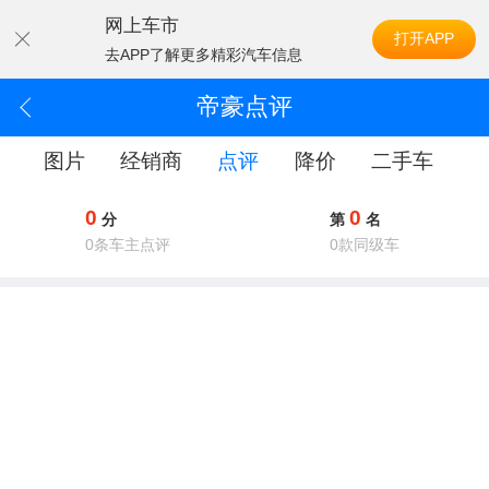
网上车市
打开APP
去APP了解更多精彩汽车信息
帝豪点评
配
图片
经销商
点评
降价
二手车
0
0
分
第
名
0
条车主点评
0
款同级车