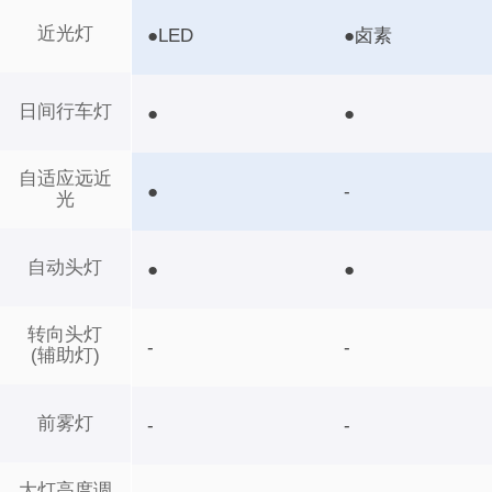
近光灯
●LED
●卤素
日间行车灯
●
●
自适应远近
●
-
光
自动头灯
●
●
转向头灯
-
-
(辅助灯)
前雾灯
-
-
大灯高度调