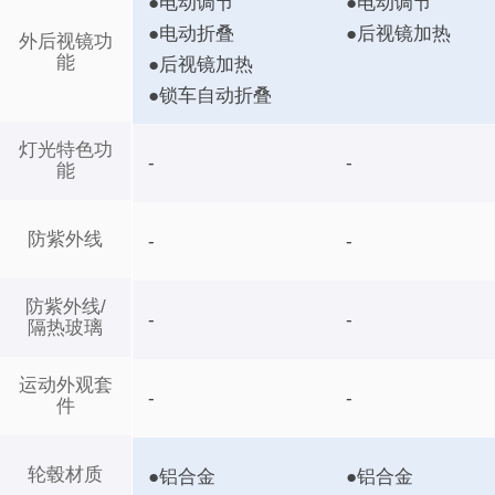
●电动调节
●电动调节
●电动折叠
●后视镜加热
外后视镜功
能
●后视镜加热
●锁车自动折叠
灯光特色功
-
-
能
防紫外线
-
-
防紫外线/
-
-
隔热玻璃
运动外观套
-
-
件
轮毂材质
●铝合金
●铝合金