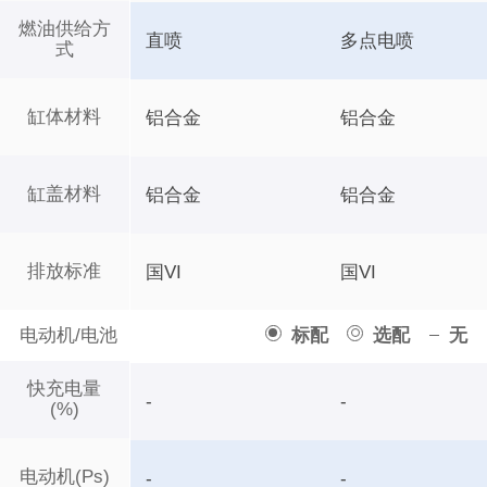
燃油供给方
直喷
多点电喷
式
缸体材料
铝合金
铝合金
缸盖材料
铝合金
铝合金
排放标准
国VI
国VI
电动机/电池
标配
选配
无
快充电量
-
-
(%)
电动机(Ps)
-
-