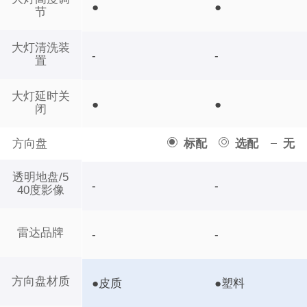
●
●
节
大灯清洗装
-
-
置
大灯延时关
●
●
闭
方向盘
标配
选配
无
透明地盘/5
-
-
40度影像
雷达品牌
-
-
方向盘材质
●皮质
●塑料