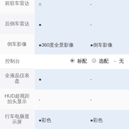
前驻车雷达
○
-
后倒车雷达
●
-
倒车影像
●360度全景影像
●倒车影像
控制台
标配
选配
无
全液晶仪表
●
-
盘
HUD超视距
-
-
抬头显示
行车电脑显
●彩色
●彩色
示屏