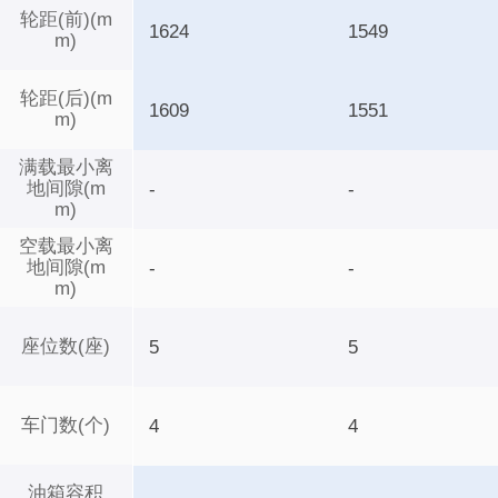
轮距(前)(m
1624
1549
m)
轮距(后)(m
1609
1551
m)
满载最小离
地间隙(m
-
-
m)
空载最小离
地间隙(m
-
-
m)
座位数(座)
5
5
车门数(个)
4
4
油箱容积