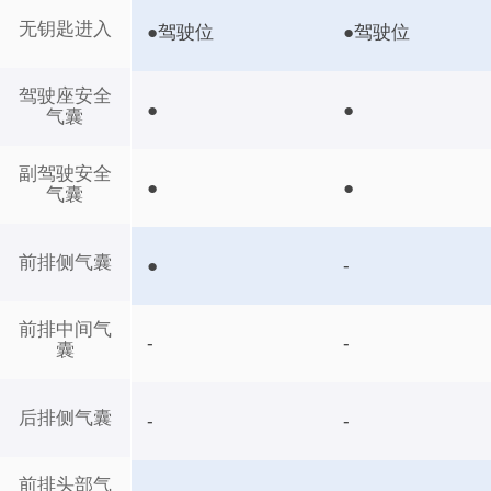
无钥匙进入
●驾驶位
●驾驶位
驾驶座安全
●
●
气囊
副驾驶安全
●
●
气囊
前排侧气囊
●
-
前排中间气
-
-
囊
后排侧气囊
-
-
前排头部气