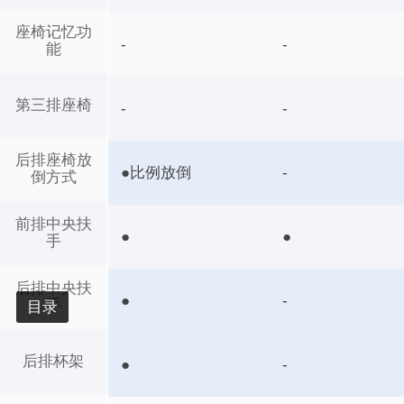
座椅记忆功
-
-
能
第三排座椅
-
-
后排座椅放
●比例放倒
-
倒方式
前排中央扶
●
●
手
后排中央扶
●
-
手
目录
后排杯架
●
-