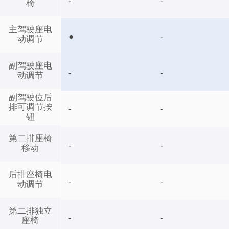
-
-
椅
主驾驶座电
●
-
动调节
副驾驶座电
-
-
动调节
副驾驶位后
排可调节按
-
-
钮
第二排座椅
-
-
移动
后排座椅电
-
-
动调节
第二排独立
-
-
座椅