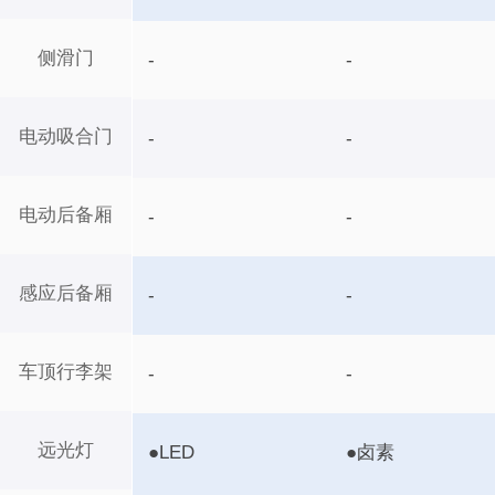
侧滑门
-
-
电动吸合门
-
-
电动后备厢
-
-
感应后备厢
-
-
车顶行李架
-
-
远光灯
●LED
●卤素