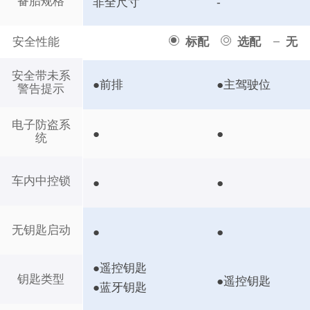
备胎规格
非全尺寸
-
安全性能
标配
选配
无
安全带未系
●前排
●主驾驶位
警告提示
电子防盗系
●
●
统
车内中控锁
●
●
无钥匙启动
●
●
●遥控钥匙
钥匙类型
●遥控钥匙
●蓝牙钥匙