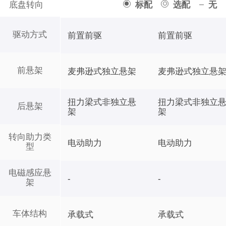
底盘转向
标配
选配
无
驱动方式
前置前驱
前置前驱
前悬架
麦弗逊式独立悬架
麦弗逊式独立悬
扭力梁式非独立悬
扭力梁式非独立
后悬架
架
架
转向助力类
电动助力
电动助力
型
电磁感应悬
-
-
架
车体结构
承载式
承载式