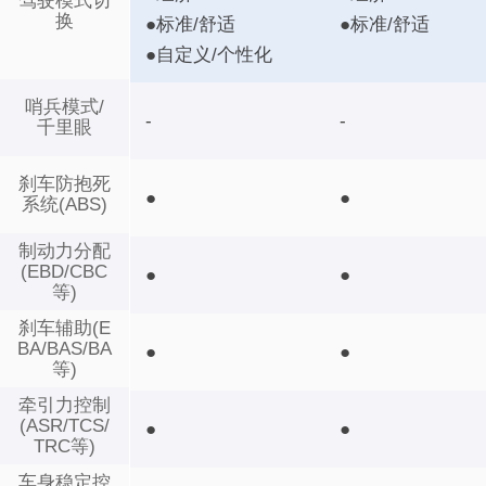
驾驶模式切
换
●标准/舒适
●标准/舒适
●自定义/个性化
哨兵模式/
-
-
千里眼
刹车防抱死
●
●
系统(ABS)
制动力分配
(EBD/CBC
●
●
等)
刹车辅助(E
BA/BAS/BA
●
●
等)
牵引力控制
(ASR/TCS/
●
●
TRC等)
车身稳定控