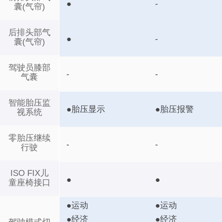
●
-
囊(气帘)
后排头部气
●
-
囊(气帘)
驾驶员膝部
-
-
气囊
智能胎压监
●胎压显示
●胎压报警
视系统
零胎压继续
-
-
行驶
ISO FIX儿
●
●
童座椅接口
●运动
●运动
●经济
●经济