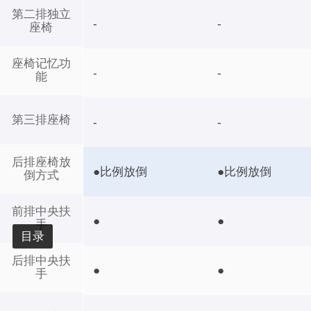
第二排独立
-
-
座椅
座椅记忆功
-
-
能
第三排座椅
-
-
后排座椅放
●比例放倒
●比例放倒
倒方式
前排中央扶
●
●
手
目录
后排中央扶
●
●
手