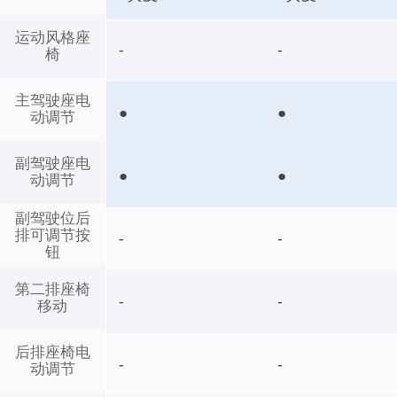
运动风格座
-
-
椅
主驾驶座电
●
●
动调节
副驾驶座电
●
●
动调节
副驾驶位后
排可调节按
-
-
钮
第二排座椅
-
-
移动
后排座椅电
-
-
动调节