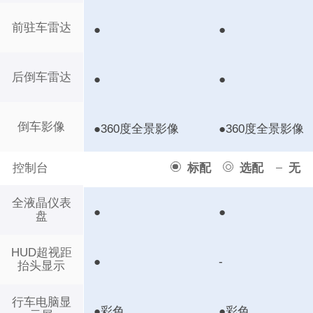
前驻车雷达
●
●
后倒车雷达
●
●
倒车影像
●360度全景影像
●360度全景影像
控制台
标配
选配
无
全液晶仪表
●
●
盘
HUD超视距
●
-
抬头显示
行车电脑显
●彩色
●彩色