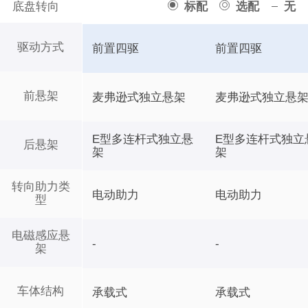
底盘转向
标配
选配
无
驱动方式
前置四驱
前置四驱
前悬架
麦弗逊式独立悬架
麦弗逊式独立悬
E型多连杆式独立悬
E型多连杆式独立
后悬架
架
架
转向助力类
电动助力
电动助力
型
电磁感应悬
-
-
架
车体结构
承载式
承载式