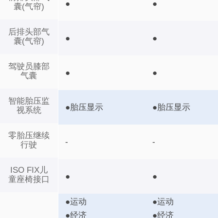
●
●
囊(气帘)
后排头部气
●
●
囊(气帘)
驾驶员膝部
●
●
气囊
智能胎压监
●胎压显示
●胎压显示
视系统
零胎压继续
-
-
行驶
ISO FIX儿
●
●
童座椅接口
●运动
●运动
●经济
●经济