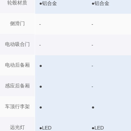
轮毂材质
●铝合金
●铝合金
侧滑门
-
-
电动吸合门
-
-
电动后备厢
●
-
感应后备厢
●
-
车顶行李架
●
●
远光灯
●LED
●LED