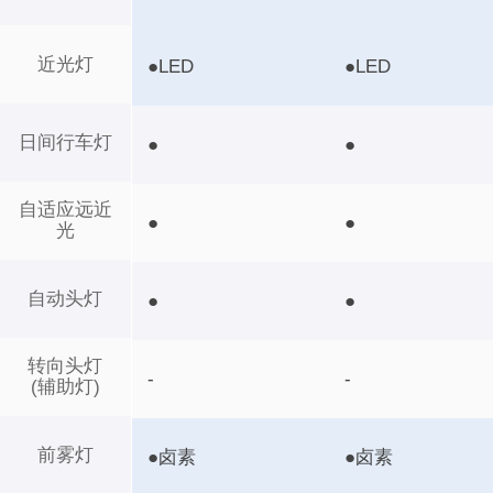
近光灯
●LED
●LED
日间行车灯
●
●
自适应远近
●
●
光
自动头灯
●
●
转向头灯
-
-
(辅助灯)
前雾灯
●卤素
●卤素