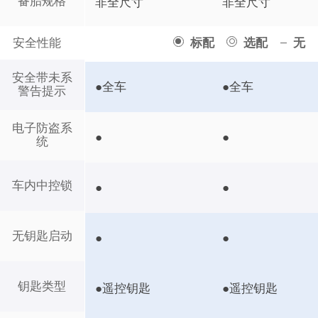
备胎规格
非全尺寸
非全尺寸
安全性能
标配
选配
无
安全带未系
●全车
●全车
警告提示
电子防盗系
●
●
统
车内中控锁
●
●
无钥匙启动
●
●
钥匙类型
●遥控钥匙
●遥控钥匙