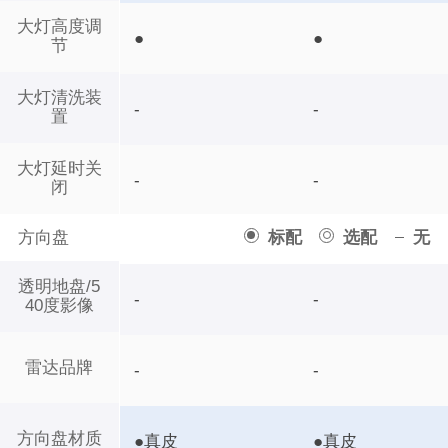
大灯高度调
●
●
节
大灯清洗装
-
-
置
大灯延时关
-
-
闭
方向盘
标配
选配
无
透明地盘/5
-
-
40度影像
雷达品牌
-
-
方向盘材质
●真皮
●真皮