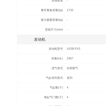
质保政策
-
整车整备质量(kg)
1735
最大载重质量(kg)
-
货箱尺寸(mm)
-
发动机
发动机型号
A25B-FXS
排量(mL)
2487
进气形式
自然吸气
气缸排列形式
直列
气缸数(个)
4
每缸气门数(个)
4