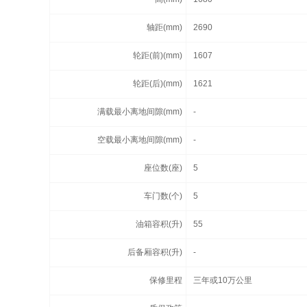
轴距(mm)
2690
轮距(前)(mm)
1607
轮距(后)(mm)
1621
满载最小离地间隙(mm)
-
空载最小离地间隙(mm)
-
座位数(座)
5
车门数(个)
5
油箱容积(升)
55
后备厢容积(升)
-
保修里程
三年或10万公里