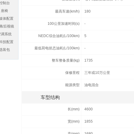
控制台
座椅
最高车速(km/h)
180
媒体配置
100公里加速时间(s)
-
璃/后视镜
空调系统
NEDC综合油耗(L/100km)
5
科技配置
最低荷电状态油耗(L/100km)
-
选装包
整车整备质量(kg)
1735
保修里程
三年或10万公里
能源类型
油电混合
车型结构
长(mm)
4600
宽(mm)
1855
高(mm)
1680