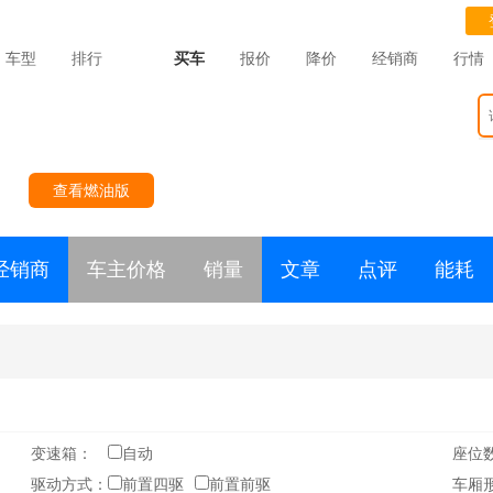
车型
排行
买车
报价
降价
经销商
行情
查看燃油版
经销商
车主价格
销量
文章
点评
能耗
变速箱：
自动
座位
驱动方式：
前置四驱
前置前驱
车厢