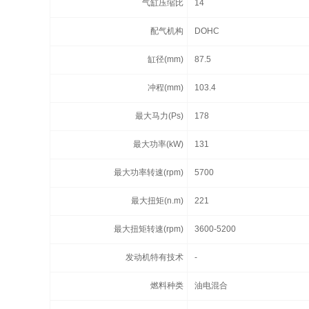
气缸压缩比
14
配气机构
DOHC
缸径(mm)
87.5
冲程(mm)
103.4
最大马力(Ps)
178
最大功率(kW)
131
最大功率转速(rpm)
5700
最大扭矩(n.m)
221
最大扭矩转速(rpm)
3600-5200
发动机特有技术
-
燃料种类
油电混合