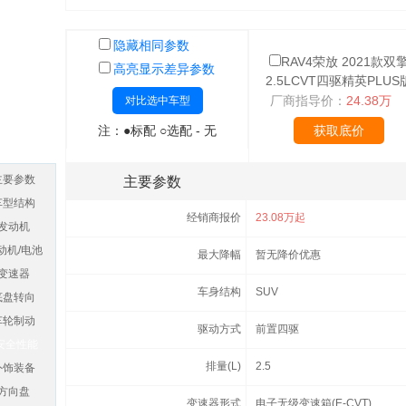
隐藏相同参数
RAV4荣放 2021款双
高亮显示差异参数
2.5LCVT四驱精英PLUS
厂商指导价：
24.38万
对比选中车型
注：●标配 ○选配 - 无
获取底价
主要参数
主要参数
车型结构
经销商报价
23.08万起
发动机
动机/电池
最大降幅
暂无降价优惠
变速器
车身结构
SUV
底盘转向
车轮制动
驱动方式
前置四驱
安全性能
排量(L)
2.5
外饰装备
方向盘
变速器形式
电子无级变速箱(E-CVT)