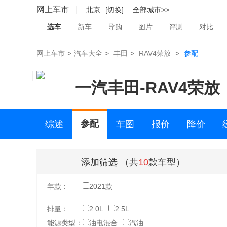
网上车市
北京
[切换]
全部城市>>
选车
新车
导购
图片
评测
对比
网上车市
>
汽车大全
>
丰田
>
RAV4荣放
>
参配
一汽丰田
-
RAV4荣放
参配
综述
车图
报价
降价
二手车
添加筛选
（共
10
款车型）
年款：
2021款
排量：
2.0L
2.5L
能源类型：
油电混合
汽油