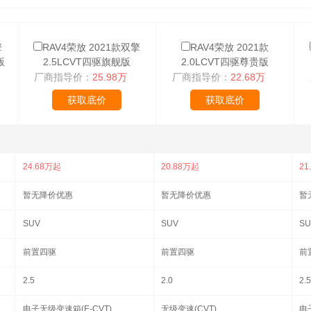
擎
RAV4荣放 2021款双擎
RAV4荣放 2021款
版
2.5LCVT四驱旗舰版
2.0LCVT四驱尊贵版
厂商指导价：
25.98万
厂商指导价：
22.68万
获取底价
获取底价
24.68万起
20.88万起
21
暂无降价优惠
暂无降价优惠
暂
SUV
SUV
SU
前置四驱
前置四驱
前
2.5
2.0
2.5
电子无级变速箱(E-CVT)
无级变速(CVT)
电