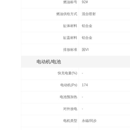
燃油标号
92#
燃油供给方式
混合喷射
缸体材料
铝合金
缸盖材料
铝合金
排放标准
国VI
电动机/电池
快充电量(%)
-
电动机(Ps)
174
电池预加热
-
对外放电
-
电机类型
永磁/同步