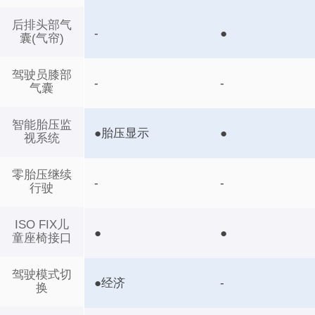
后排头部气
-
●
囊(气帘)
驾驶员膝部
-
-
气囊
智能胎压监
●胎压显示
●
视系统
零胎压继续
-
-
行驶
ISO FIX儿
●
●
童座椅接口
驾驶模式切
●经济
-
换