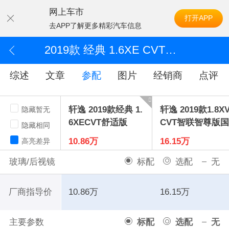
网上车市
打开APP
去APP了解更多精彩汽车信息
2019款 经典 1.6XE CVT舒适版
综述
文章
参配
图片
经销商
点评
轩逸 2019款经典 1.
轩逸 2019款1.8X
隐藏暂无
6XECVT舒适版
CVT智联智尊版国
隐藏相同
10.86万
16.15万
高亮差异
玻璃/后视镜
标配
选配
无
厂商指导价
10.86万
16.15万
主要参数
标配
选配
无