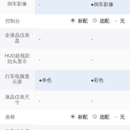
倒车影像
-
●倒车影像
控制台
标配
选配
无
全液晶仪表
-
-
盘
HUD超视距
-
-
抬头显示
行车电脑显
●单色
●彩色
示屏
液晶仪表尺
-
-
寸
座椅
标配
选配
无