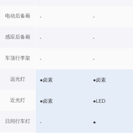
电动后备厢
-
-
感应后备厢
-
-
车顶行李架
-
-
远光灯
●卤素
●卤素
近光灯
●卤素
●LED
日间行车灯
-
●