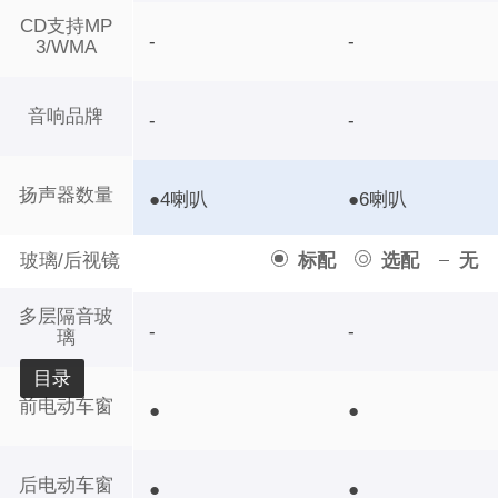
CD支持MP
-
-
3/WMA
音响品牌
-
-
扬声器数量
●4喇叭
●6喇叭
玻璃/后视镜
标配
选配
无
多层隔音玻
-
-
璃
目录
前电动车窗
●
●
后电动车窗
●
●