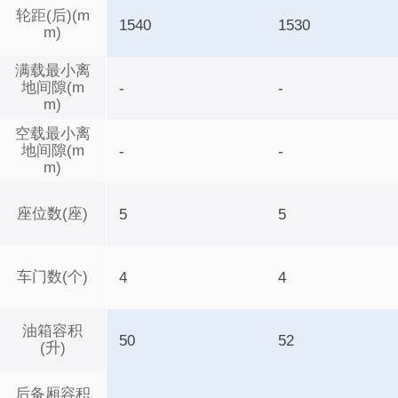
轮距(后)(m
1540
1530
m)
满载最小离
地间隙(m
-
-
m)
空载最小离
地间隙(m
-
-
m)
座位数(座)
5
5
车门数(个)
4
4
油箱容积
50
52
(升)
后备厢容积