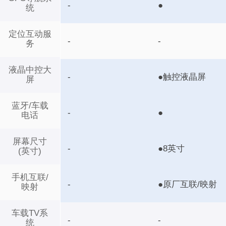
-
●
统
定位互动服
-
-
务
液晶中控大
-
●触控液晶屏
屏
蓝牙/车载
-
●
电话
屏幕尺寸
-
●8英寸
(英寸)
手机互联/
-
●原厂互联/映射
映射
车载TV系
-
-
统