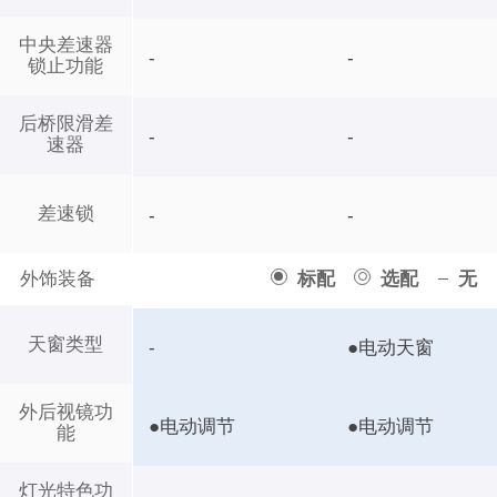
中央差速器
-
-
锁止功能
后桥限滑差
-
-
速器
差速锁
-
-
外饰装备
标配
选配
无
天窗类型
-
●电动天窗
外后视镜功
●电动调节
●电动调节
能
灯光特色功