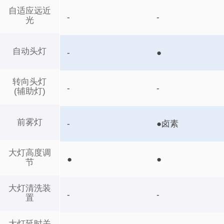
自适应远近
-
-
光
自动头灯
-
●
转向头灯
-
-
(辅助灯)
前雾灯
-
●卤素
大灯高度调
●
●
节
大灯清洗装
-
-
置
大灯延时关