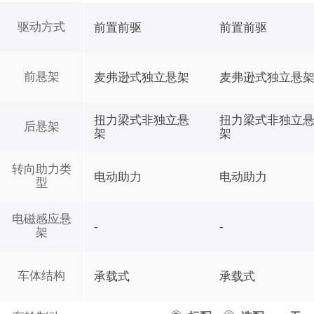
驱动方式
前置前驱
前置前驱
前悬架
麦弗逊式独立悬架
麦弗逊式独立悬
扭力梁式非独立悬
扭力梁式非独立
后悬架
架
架
转向助力类
电动助力
电动助力
型
电磁感应悬
-
-
架
车体结构
承载式
承载式