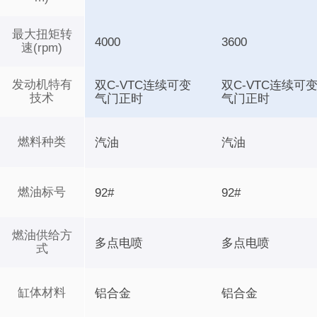
最大扭矩转
4000
3600
速(rpm)
发动机特有
双C-VTC连续可变
双C-VTC连续可
技术
气门正时
气门正时
燃料种类
汽油
汽油
燃油标号
92#
92#
燃油供给方
多点电喷
多点电喷
式
缸体材料
铝合金
铝合金