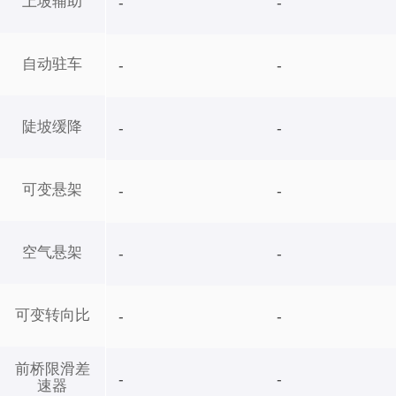
上坡辅助
-
-
自动驻车
-
-
陡坡缓降
-
-
可变悬架
-
-
空气悬架
-
-
可变转向比
-
-
前桥限滑差
-
-
速器