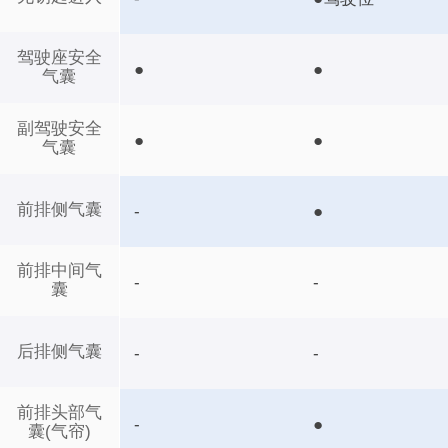
驾驶座安全
●
●
气囊
副驾驶安全
●
●
气囊
前排侧气囊
-
●
前排中间气
-
-
囊
后排侧气囊
-
-
前排头部气
-
●
囊(气帘)