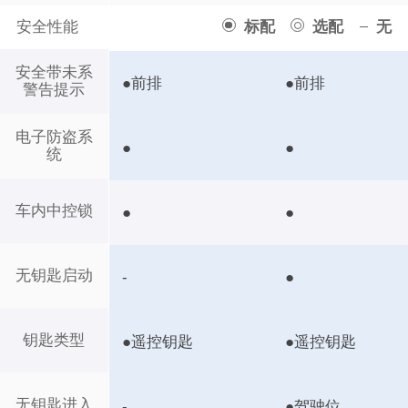
安全性能
标配
选配
无
安全带未系
●前排
●前排
警告提示
电子防盗系
●
●
统
车内中控锁
●
●
无钥匙启动
-
●
钥匙类型
●遥控钥匙
●遥控钥匙
无钥匙进入
-
●驾驶位