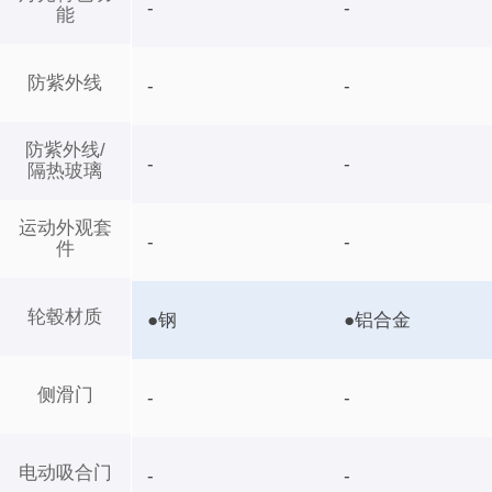
-
-
能
防紫外线
-
-
防紫外线/
-
-
隔热玻璃
运动外观套
-
-
件
轮毂材质
●钢
●铝合金
侧滑门
-
-
电动吸合门
-
-