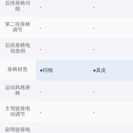
后排座椅功
-
-
能
第二排座椅
-
-
调节
后排座椅电
-
-
动放倒
座椅材质
●织物
●真皮
运动风格座
-
-
椅
主驾驶座电
-
-
动调节
副驾驶座电