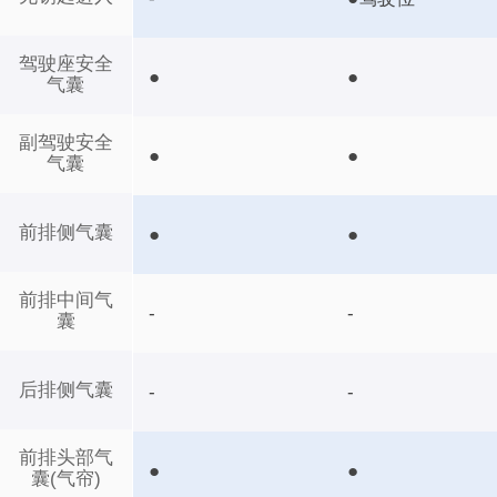
驾驶座安全
●
●
气囊
副驾驶安全
●
●
气囊
前排侧气囊
●
●
前排中间气
-
-
囊
后排侧气囊
-
-
前排头部气
●
●
囊(气帘)