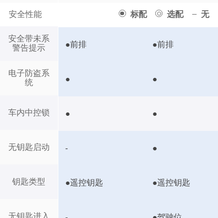
安全性能
标配
选配
无
安全带未系
●前排
●前排
警告提示
电子防盗系
●
●
统
车内中控锁
●
●
无钥匙启动
-
●
钥匙类型
●遥控钥匙
●遥控钥匙
无钥匙进入
-
●驾驶位