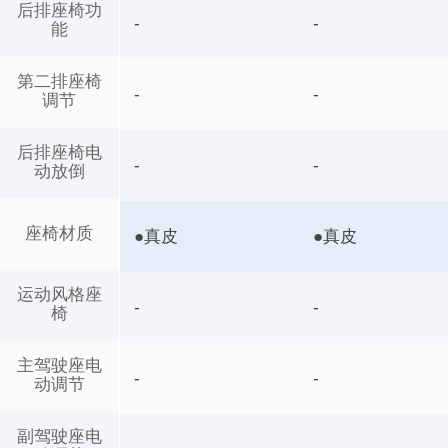
后排座椅功
-
-
能
第二排座椅
-
-
调节
后排座椅电
-
-
动放倒
座椅材质
●真皮
●真皮
运动风格座
-
-
椅
主驾驶座电
-
-
动调节
副驾驶座电