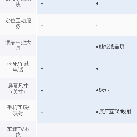
-
●
统
定位互动服
-
-
务
液晶中控大
-
●触控液晶屏
屏
蓝牙/车载
-
●
电话
屏幕尺寸
-
●8英寸
(英寸)
手机互联/
-
●原厂互联/映射
映射
车载TV系
-
-
统