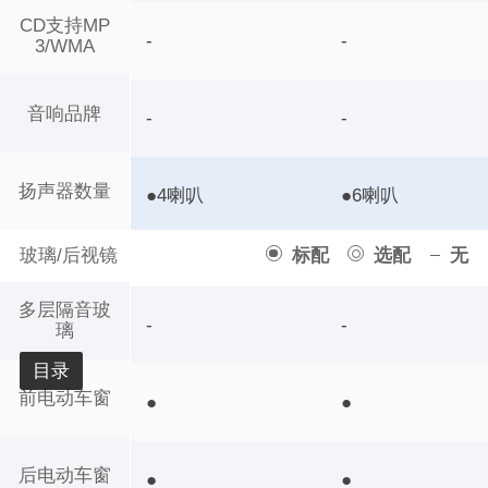
CD支持MP
-
-
3/WMA
音响品牌
-
-
扬声器数量
●4喇叭
●6喇叭
玻璃/后视镜
标配
选配
无
多层隔音玻
-
-
璃
目录
前电动车窗
●
●
后电动车窗
●
●