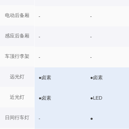
电动后备厢
-
-
感应后备厢
-
-
车顶行李架
-
-
远光灯
●卤素
●卤素
近光灯
●卤素
●LED
日间行车灯
-
●