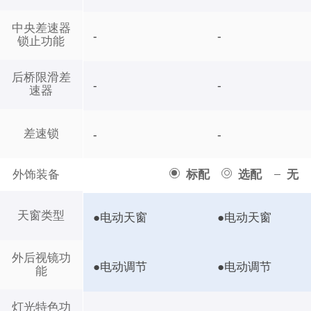
中央差速器
-
-
锁止功能
后桥限滑差
-
-
速器
差速锁
-
-
外饰装备
标配
选配
无
天窗类型
●电动天窗
●电动天窗
外后视镜功
●电动调节
●电动调节
能
灯光特色功