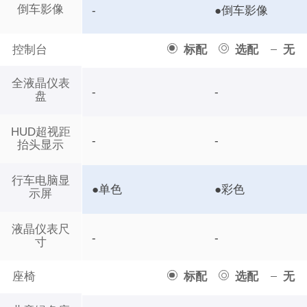
倒车影像
-
●倒车影像
控制台
标配
选配
无
全液晶仪表
-
-
盘
HUD超视距
-
-
抬头显示
行车电脑显
●单色
●彩色
示屏
液晶仪表尺
-
-
寸
座椅
标配
选配
无