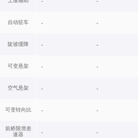
上坡辅助
-
-
自动驻车
-
-
陡坡缓降
-
-
可变悬架
-
-
空气悬架
-
-
可变转向比
-
-
前桥限滑差
-
-
速器