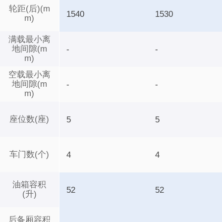
轮距(后)(m
1540
1530
m)
满载最小离
地间隙(m
-
-
m)
空载最小离
地间隙(m
-
-
m)
座位数(座)
5
5
车门数(个)
4
4
油箱容积
52
52
(升)
后备厢容积