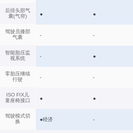
后排头部气
●
●
囊(气帘)
驾驶员膝部
-
-
气囊
智能胎压监
-
●
视系统
零胎压继续
-
-
行驶
ISO FIX儿
●
●
童座椅接口
驾驶模式切
●经济
-
换