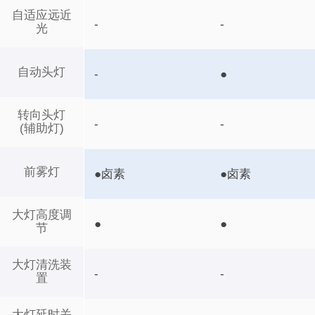
自适应远近
-
-
光
自动头灯
-
●
转向头灯
-
-
(辅助灯)
前雾灯
●卤素
●卤素
大灯高度调
●
●
节
大灯清洗装
-
-
置
大灯延时关