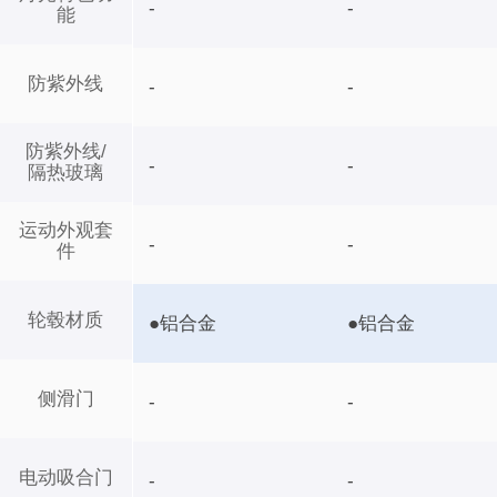
-
-
能
防紫外线
-
-
防紫外线/
-
-
隔热玻璃
运动外观套
-
-
件
轮毂材质
●铝合金
●铝合金
侧滑门
-
-
电动吸合门
-
-