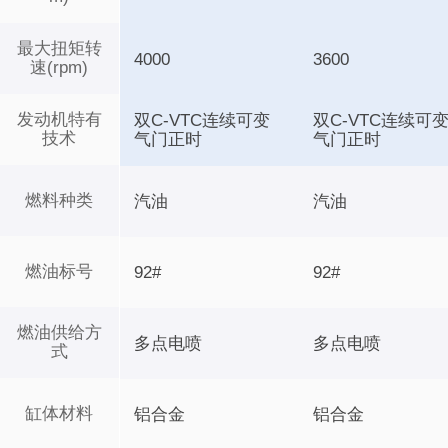
最大扭矩转
4000
3600
速(rpm)
发动机特有
双C-VTC连续可变
双C-VTC连续可
技术
气门正时
气门正时
燃料种类
汽油
汽油
燃油标号
92#
92#
燃油供给方
多点电喷
多点电喷
式
缸体材料
铝合金
铝合金