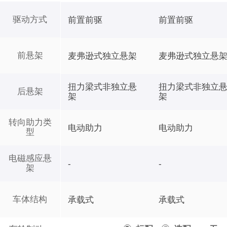
驱动方式
前置前驱
前置前驱
前悬架
麦弗逊式独立悬架
麦弗逊式独立悬
扭力梁式非独立悬
扭力梁式非独立
后悬架
架
架
转向助力类
电动助力
电动助力
型
电磁感应悬
-
-
架
车体结构
承载式
承载式