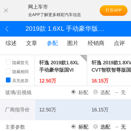
网上车市
打开APP
去APP了解更多精彩汽车信息
2019款 1.6XL 手动豪华版 国VI
综述
文章
参配
图片
经销商
点评
轩逸 2019款1.6XL
轩逸 2019款1.8X
隐藏暂无
手动豪华版国VI
CVT智联智尊版国
隐藏相同
12.50万
16.15万
高亮差异
玻璃/后视镜
标配
选配
无
厂商指导价
12.50万
16.15万
主要参数
标配
选配
无