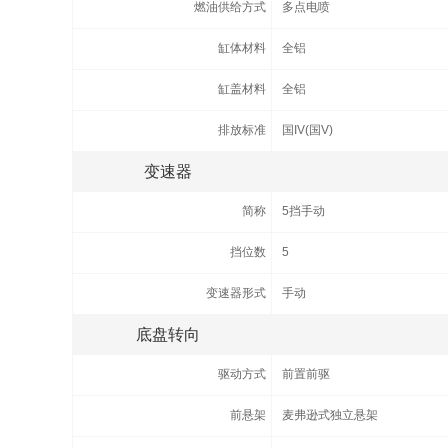
燃油供给方式
多点电喷
缸体材料
全铝
缸盖材料
全铝
排放标准
国IV(国V)
变速器
简称
5挡手动
挡位数
5
变速器形式
手动
底盘转向
驱动方式
前置前驱
前悬架
麦弗逊式独立悬架