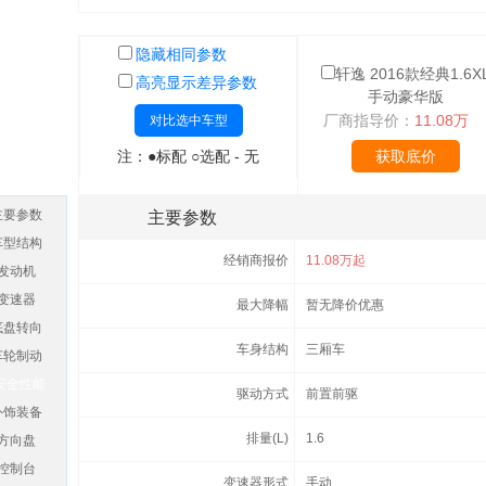
隐藏相同参数
轩逸 2016款经典1.6X
高亮显示差异参数
手动豪华版
厂商指导价：
11.08万
对比选中车型
注：●标配 ○选配 - 无
获取底价
主要参数
主要参数
车型结构
经销商报价
11.08万起
发动机
变速器
最大降幅
暂无降价优惠
底盘转向
车身结构
三厢车
车轮制动
安全性能
驱动方式
前置前驱
外饰装备
排量(L)
1.6
方向盘
控制台
变速器形式
手动