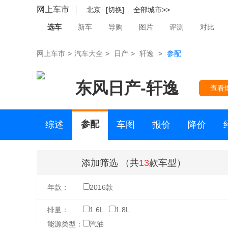
网上车市
北京
[切换]
全部城市>>
选车
新车
导购
图片
评测
对比
网上车市
>
汽车大全
>
日产
>
轩逸
>
参配
东风日产
-
轩逸
查看
参配
综述
车图
报价
降价
二手车
添加筛选
（共
13
款车型）
年款：
2016款
排量：
1.6L
1.8L
能源类型：
汽油