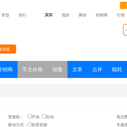
车型
排行
买车
报价
降价
经销商
行情
燃油版
经销商
车主价格
销量
文章
点评
能耗
变速箱：
手动
自动
座位
驱动方式：
前置前驱
车厢