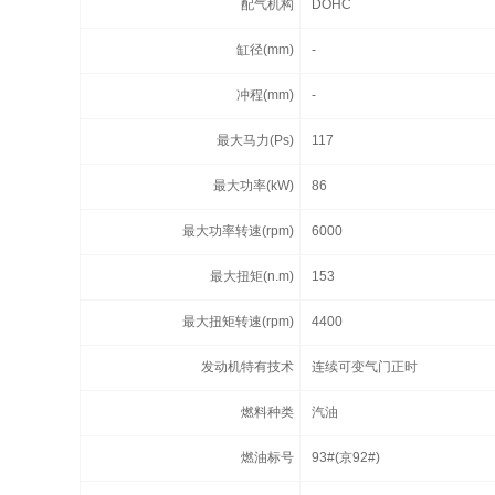
配气机构
DOHC
缸径(mm)
-
冲程(mm)
-
最大马力(Ps)
117
最大功率(kW)
86
最大功率转速(rpm)
6000
最大扭矩(n.m)
153
最大扭矩转速(rpm)
4400
发动机特有技术
连续可变气门正时
燃料种类
汽油
燃油标号
93#(京92#)