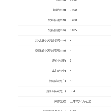
轴距(mm)
2700
轮距(前)(mm)
1480
轮距(后)(mm)
1485
满载最小离地间隙(mm)
-
空载最小离地间隙(mm)
-
座位数(座)
5
车门数(个)
4
油箱容积(升)
52
后备厢容积(升)
504
保修里程
三年或10万公里