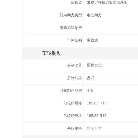
后悬架
带稳定杆扭力梁式后悬架
转向助力类型
电动助力
电磁感应悬架
-
车体结构
承载式
车轮制动
前制动器
通风盘式
后制动器
盘式
驻车制动类型
手刹
前轮胎规格
185/65 R15
后轮胎规格
185/65 R15
备胎规格
非全尺寸