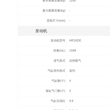
整车整备质量(kg)
1180
最大载重质量(kg)
-
货箱尺寸(mm)
-
发动机
发动机型号
HR16DE
排量(mL)
1598
进气形式
自然吸气
气缸排列形式
直列
气缸数(个)
4
每缸气门数(个)
4
气缸压缩比
9.8