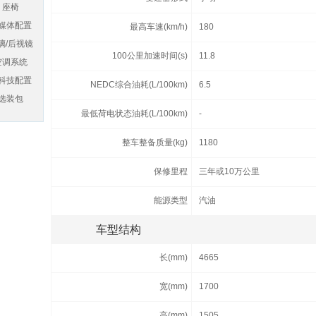
座椅
媒体配置
最高车速(km/h)
180
璃/后视镜
100公里加速时间(s)
11.8
空调系统
科技配置
NEDC综合油耗(L/100km)
6.5
选装包
最低荷电状态油耗(L/100km)
-
整车整备质量(kg)
1180
保修里程
三年或10万公里
能源类型
汽油
车型结构
长(mm)
4665
宽(mm)
1700
高(mm)
1505