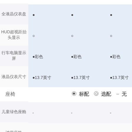
全液晶仪表盘
●
●
●
HUD超视距抬
○
○
○
头显示
行车电脑显示
●彩色
●彩色
●彩色
屏
液晶仪表尺寸
●13.7英寸
●13.7英寸
●13.7英寸
座椅
标配
选配
无
儿童绿色座舱
-
-
-