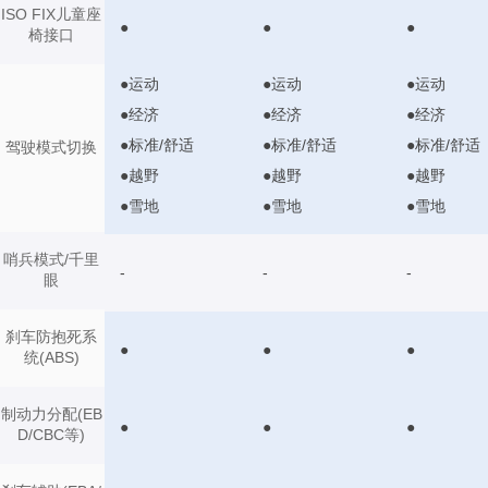
ISO FIX儿童座
●
●
●
椅接口
●运动
●运动
●运动
●经济
●经济
●经济
●标准/舒适
●标准/舒适
●标准/舒适
驾驶模式切换
●越野
●越野
●越野
●雪地
●雪地
●雪地
哨兵模式/千里
-
-
-
眼
刹车防抱死系
●
●
●
统(ABS)
制动力分配(EB
●
●
●
D/CBC等)