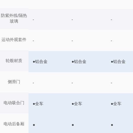
防紫外线/隔热
-
-
-
玻璃
运动外观套件
-
-
-
轮毂材质
●铝合金
●铝合金
●铝合金
侧滑门
-
-
-
电动吸合门
●全车
●全车
●全车
电动后备厢
●
●
●