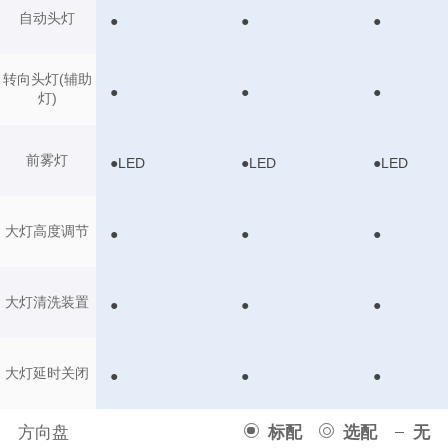
自动头灯
●
●
●
转向头灯(辅助
●
●
●
灯)
前雾灯
●LED
●LED
●LED
大灯高度调节
●
●
●
大灯清洗装置
●
●
●
大灯延时关闭
●
●
●
方向盘
标配
选配
无