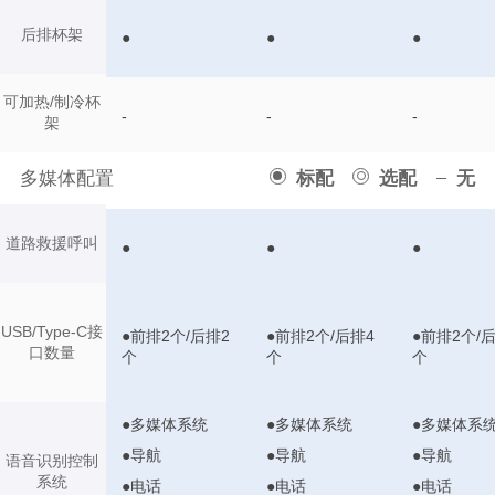
后排杯架
●
●
●
可加热/制冷杯
-
-
-
架
多媒体配置
标配
选配
无
道路救援呼叫
●
●
●
USB/Type-C接
●前排2个/后排2
●前排2个/后排4
●前排2个/
口数量
个
个
个
●多媒体系统
●多媒体系统
●多媒体系
●导航
●导航
●导航
语音识别控制
系统
●电话
●电话
●电话