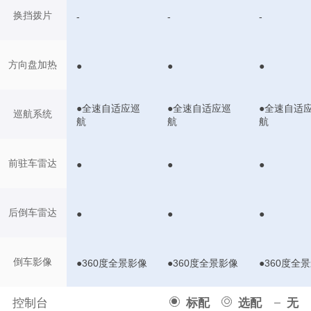
换挡拨片
-
-
-
方向盘加热
●
●
●
●全速自适应巡
●全速自适应巡
●全速自适
巡航系统
航
航
航
前驻车雷达
●
●
●
后倒车雷达
●
●
●
倒车影像
●360度全景影像
●360度全景影像
●360度全
控制台
标配
选配
无