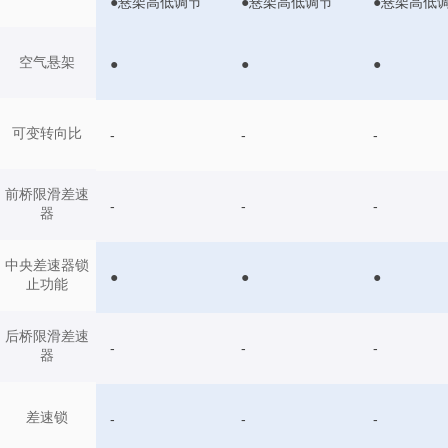
●悬架高低调节
●悬架高低调节
●悬架高低
空气悬架
●
●
●
可变转向比
-
-
-
前桥限滑差速
-
-
-
器
中央差速器锁
●
●
●
止功能
后桥限滑差速
-
-
-
器
差速锁
-
-
-