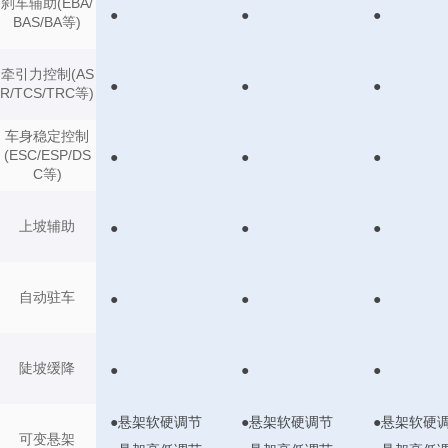
刹车辅助(EBA/
●
●
●
BAS/BA等)
牵引力控制(AS
●
●
●
R/TCS/TRC等)
车身稳定控制
(ESC/ESP/DS
●
●
●
C等)
上坡辅助
●
●
●
自动驻车
●
●
●
陡坡缓降
●
●
●
●悬架软硬调节
●悬架软硬调节
●悬架软硬
可变悬架