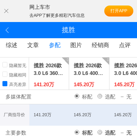
网上车市
打开APP
去APP了解更多精彩汽车信息
揽胜
综述
文章
参配
图片
经销商
点评
揽胜 2026款
揽胜 2026款
揽胜 202
隐藏暂无
3.0 L6 360P
3.0 L6 400P
3.0 L6 40
隐藏相同
SSE标轴版
SSE长轴版
S SE长
141.20万
145.20万
145.20万
高亮差异
七座
多媒体配置
标配
选配
无
厂商指导价
141.20万
145.20万
145.20万
主要参数
标配
选配
无