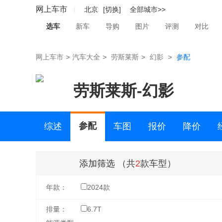
网上车市
北京
[切换]
全部城市>>
选车
新车
导购
图片
评测
对比
网上车市
>
汽车大全
>
劳斯莱斯
>
幻影
>
参配
劳斯莱斯
-
幻影
参配
综述
车图
报价
降价
二手车
添加筛选
（共
2
款车型）
年款：
2024款
排量：
6.7T