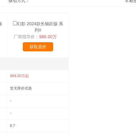
驱动方式：
车厢
版
幻影 2024款长轴距版 系
列II
厂商指导价：
986.00万
获取底价
986.00万起
暂无降价优惠
-
-
6.7