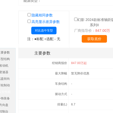
能源类型：
隐藏相同参数
幻影 2024款标准轴距
高亮显示差异参数
系列II
厂商指导价：
847.00万
对比选中车型
注：●标配 ○选配 - 无
获取底价
主要参数
主要参数
车型结构
经销商报价
847.00万起
发动机
变速器
最大降幅
暂无降价优惠
底盘转向
车身结构
-
车轮制动
安全性能
驱动方式
-
外饰装备
排量(L)
6.7
方向盘
控制台