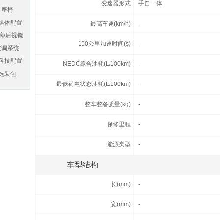
变速器形式
手自一体
座椅
媒体配置
最高车速(km/h)
-
璃/后视镜
100公里加速时间(s)
-
空调系统
科技配置
NEDC综合油耗(L/100km)
-
选装包
最低荷电状态油耗(L/100km)
-
整车整备质量(kg)
-
保修里程
-
能源类型
-
车型结构
长(mm)
-
宽(mm)
-