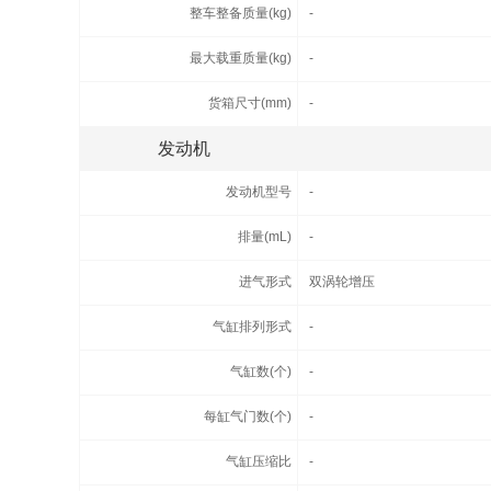
整车整备质量(kg)
-
最大载重质量(kg)
-
货箱尺寸(mm)
-
发动机
发动机型号
-
排量(mL)
-
进气形式
双涡轮增压
气缸排列形式
-
气缸数(个)
-
每缸气门数(个)
-
气缸压缩比
-