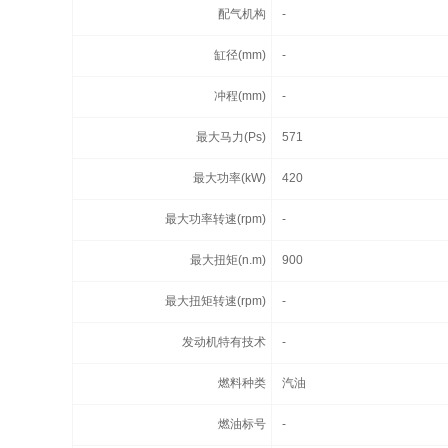
配气机构
-
缸径(mm)
-
冲程(mm)
-
最大马力(Ps)
571
最大功率(kW)
420
最大功率转速(rpm)
-
最大扭矩(n.m)
900
最大扭矩转速(rpm)
-
发动机特有技术
-
燃料种类
汽油
燃油标号
-