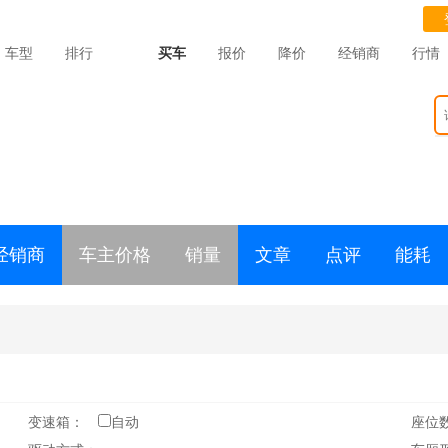
车型
排行
买车
报价
降价
经销商
行情
经销商
车主价格
销量
文章
点评
能耗
变速箱：
自动
座位