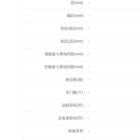
高(mm)
-
轴距(mm)
-
轮距(前)(mm)
-
轮距(后)(mm)
-
满载最小离地间隙(mm)
-
空载最小离地间隙(mm)
-
座位数(座)
-
车门数(个)
-
油箱容积(升)
-
后备厢容积(升)
-
保修里程
-