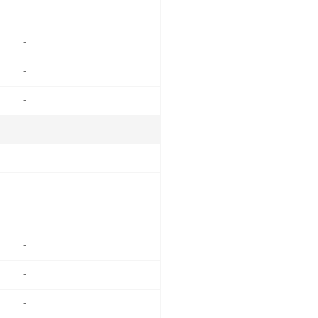
-
-
-
-
-
-
-
-
-
-