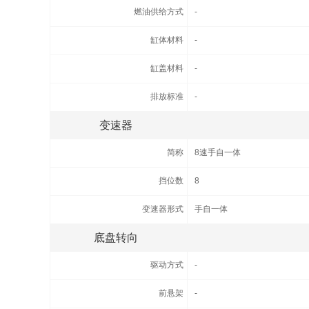
燃油供给方式
-
缸体材料
-
缸盖材料
-
排放标准
-
变速器
简称
8速手自一体
挡位数
8
变速器形式
手自一体
底盘转向
驱动方式
-
前悬架
-