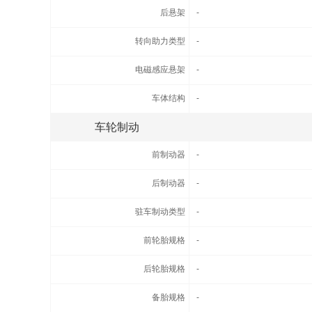
后悬架
-
转向助力类型
-
电磁感应悬架
-
车体结构
-
车轮制动
前制动器
-
后制动器
-
驻车制动类型
-
前轮胎规格
-
后轮胎规格
-
备胎规格
-