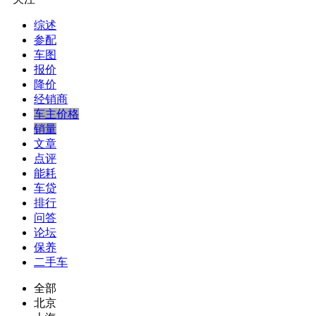
综述
参配
车图
报价
降价
经销商
车主价格
销量
文章
点评
能耗
车贷
排行
问答
论坛
保养
二手车
全部
北京