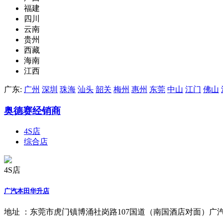
福建
四川
云南
贵州
西藏
海南
江西
广东:
广州
深圳
珠海
汕头
韶关
梅州
惠州
东莞
中山
江门
佛山
奥德赛经销商
4S店
综合店
4S店
广汽本田华升店
地址 ：
东莞市虎门镇博涌社岗路107国道（南国酒店对面）广