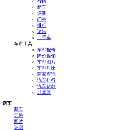
行情
新车
评测
问答
排行
论坛
二手车
车市工具
车型报价
降价促销
车型图片
车型对比
商家查询
汽车排行
汽车贷款
计算器
选车
新车
导购
图片
评测