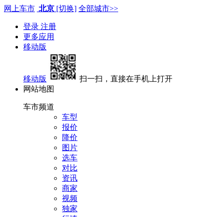
网上车市
北京
[切换]
全部城市>>
登录
注册
更多应用
移动版
移动版
扫一扫，直接在手机上打开
网站地图
车市频道
车型
报价
降价
图片
选车
对比
资讯
商家
视频
独家