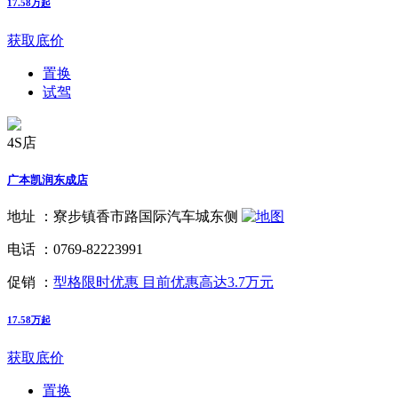
17.58万起
获取底价
置换
试驾
4S店
广本凯润东成店
地址 ：
寮步镇香市路国际汽车城东侧
电话 ：
0769-82223991
促销 ：
型格限时优惠 目前优惠高达3.7万元
17.58万起
获取底价
置换