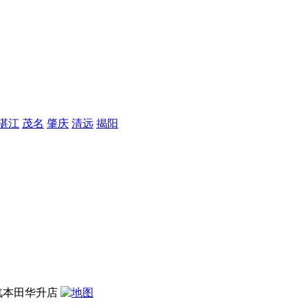
湛江
茂名
肇庆
清远
揭阳
汽本田华升店