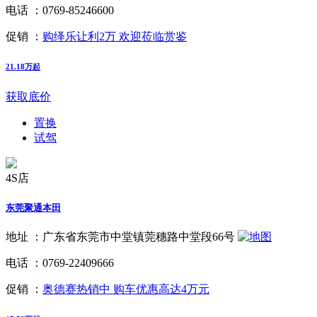
电话 ：
0769-85246600
促销 ：
购绎乐让利2万 欢迎莅临赏鉴
21.18万起
获取底价
置换
试驾
4S店
东莞聚通本田
地址 ：
广东省东莞市中堂镇莞穗路中堂段66号
电话 ：
0769-22409666
促销 ：
奥德赛热销中 购车优惠高达4万元