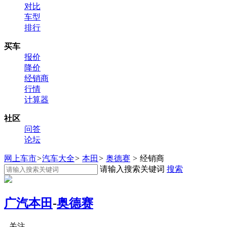
对比
车型
排行
买车
报价
降价
经销商
行情
计算器
社区
问答
论坛
网上车市
>
汽车大全
>
本田
>
奥德赛
>
经销商
请输入搜索关键词
搜索
广汽本田
-
奥德赛
关注