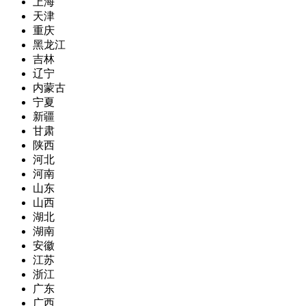
上海
天津
重庆
黑龙江
吉林
辽宁
内蒙古
宁夏
新疆
甘肃
陕西
河北
河南
山东
山西
湖北
湖南
安徽
江苏
浙江
广东
广西