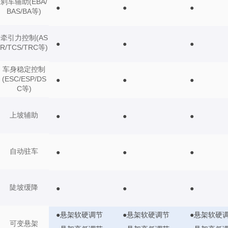
刹车辅助(EBA/
●
●
●
BAS/BA等)
牵引力控制(AS
●
●
●
R/TCS/TRC等)
车身稳定控制
(ESC/ESP/DS
●
●
●
C等)
上坡辅助
●
●
●
自动驻车
●
●
●
陡坡缓降
●
●
●
●悬架软硬调节
●悬架软硬调节
●悬架软硬
可变悬架