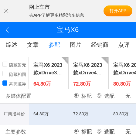
网上车市
打开APP
去APP了解更多精彩汽车信息
宝马X6
综述
文章
参配
图片
经销商
点评
宝马X6 2023
宝马X6 2023
宝马X6 20
隐藏暂无
款xDrive30i
款xDrive40i
款xDrive4
隐藏相同
M运动套装
M运动套装
尊享型M
64.80万
72.80万
80.80万
高亮差异
套装
多媒体配置
标配
选配
无
厂商指导价
64.80万
72.80万
80.80万
主要参数
标配
选配
无