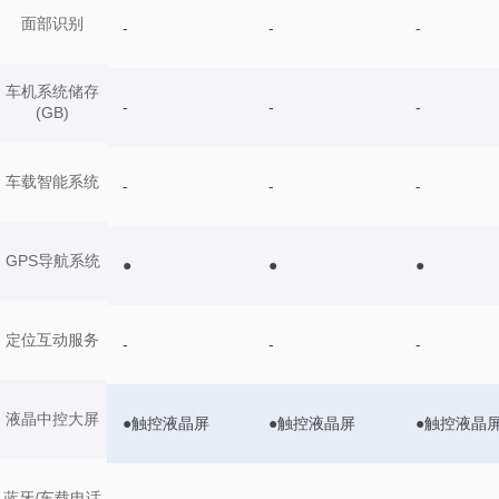
面部识别
-
-
-
车机系统储存
-
-
-
(GB)
车载智能系统
-
-
-
GPS导航系统
●
●
●
定位互动服务
-
-
-
液晶中控大屏
●触控液晶屏
●触控液晶屏
●触控液晶
蓝牙/车载电话