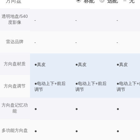
方向盘
标配
选配
无
透明地盘/540
-
-
-
度影像
雷达品牌
-
-
-
方向盘材质
●真皮
●真皮
●真皮
●电动上下+前后
●电动上下+前后
●电动上下+
方向盘调节
调节
调节
调节
方向盘记忆功
●
●
●
能
多功能方向盘
●
●
●