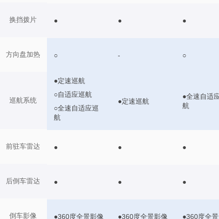
换挡拨片
●
●
●
方向盘加热
○
-
○
●定速巡航
○自适应巡航
●全速自适
巡航系统
●定速巡航
航
○全速自适应巡
航
前驻车雷达
●
●
●
后倒车雷达
●
●
●
倒车影像
●360度全景影像
●360度全景影像
●360度全