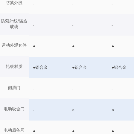
防紫外线
-
-
-
防紫外线/隔热
-
-
-
玻璃
运动外观套件
●
●
●
轮毂材质
●铝合金
●铝合金
●铝合金
侧滑门
-
-
-
电动吸合门
-
○
○
电动后备厢
●
●
●