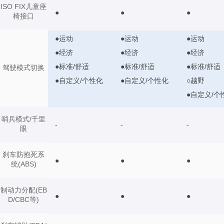
ISO FIX儿童座
●
●
●
椅接口
●运动
●运动
●运动
●经济
●经济
●经济
●标准/舒适
●标准/舒适
●标准/舒适
驾驶模式切换
●自定义/个性化
●自定义/个性化
○越野
●自定义/个
哨兵模式/千里
-
-
-
眼
刹车防抱死系
●
●
●
统(ABS)
制动力分配(EB
●
●
●
D/CBC等)