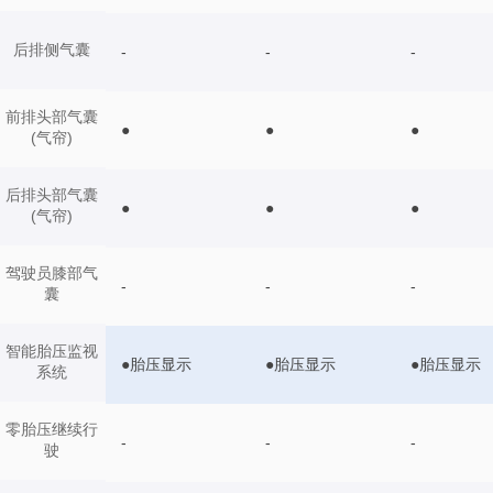
后排侧气囊
-
-
-
前排头部气囊
●
●
●
(气帘)
后排头部气囊
●
●
●
(气帘)
驾驶员膝部气
-
-
-
囊
智能胎压监视
●胎压显示
●胎压显示
●胎压显示
系统
零胎压继续行
-
-
-
驶