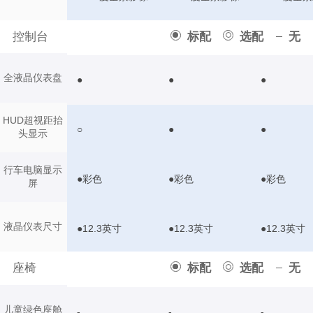
控制台
标配
选配
无
全液晶仪表盘
●
●
●
HUD超视距抬
○
●
●
头显示
行车电脑显示
●彩色
●彩色
●彩色
屏
液晶仪表尺寸
●12.3英寸
●12.3英寸
●12.3英寸
座椅
标配
选配
无
儿童绿色座舱
-
-
-