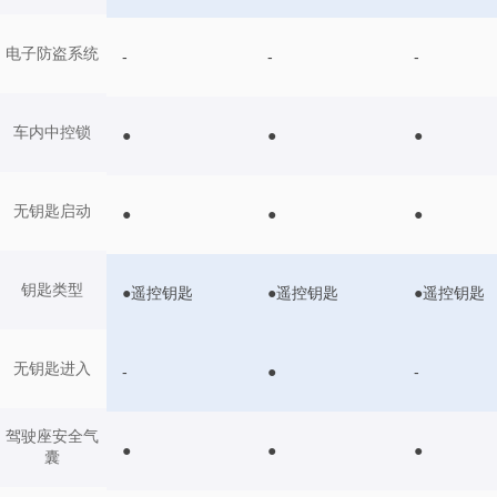
电子防盗系统
-
-
-
车内中控锁
●
●
●
无钥匙启动
●
●
●
钥匙类型
●遥控钥匙
●遥控钥匙
●遥控钥匙
无钥匙进入
-
●
-
驾驶座安全气
●
●
●
囊