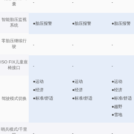
-
-
-
囊
智能胎压监视
●胎压报警
●胎压报警
●胎压报警
系统
零胎压继续行
-
-
-
驶
ISO FIX儿童座
-
-
-
椅接口
●运动
●运动
●运动
●经济
●经济
●经济
●标准/舒适
●标准/舒适
●标准/舒适
驾驶模式切换
●越野
●雪地
哨兵模式/千里
-
-
-