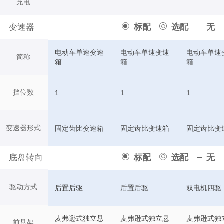
充电
变速器
标配
选配
无
电动车单速变速
电动车单速变速
电动车单速
简称
箱
箱
箱
挡位数
1
1
1
变速器形式
固定齿比变速箱
固定齿比变速箱
固定齿比变
底盘转向
标配
选配
无
驱动方式
后置后驱
后置后驱
双电机四驱
麦弗逊式独立悬
麦弗逊式独立悬
麦弗逊式独
前悬架