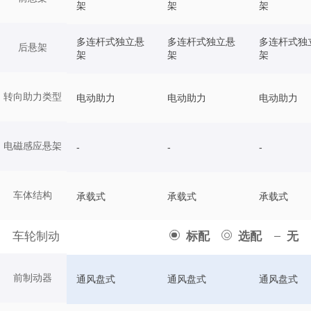
架
架
架
多连杆式独立悬
多连杆式独立悬
多连杆式独
后悬架
架
架
架
转向助力类型
电动助力
电动助力
电动助力
电磁感应悬架
-
-
-
车体结构
承载式
承载式
承载式
车轮制动
标配
选配
无
前制动器
通风盘式
通风盘式
通风盘式