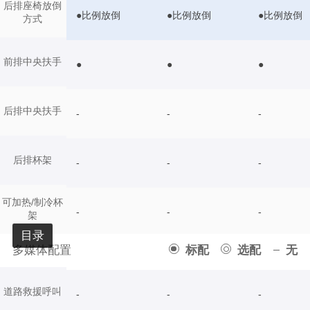
后排座椅放倒
●比例放倒
●比例放倒
●比例放倒
方式
前排中央扶手
●
●
●
后排中央扶手
-
-
-
后排杯架
-
-
-
可加热/制冷杯
-
-
-
架
目录
多媒体配置
标配
选配
无
道路救援呼叫
-
-
-