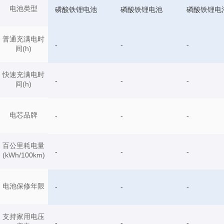
电池类型
磷酸铁锂电池
磷酸铁锂电池
磷酸铁锂电
普通充满电时
-
-
-
间(h)
快速充满电时
-
-
-
间(h)
电芯品牌
-
-
-
百公里耗电量
-
-
-
(kWh/100km)
电池保修年限
-
-
-
支持家用电压
-
-
-