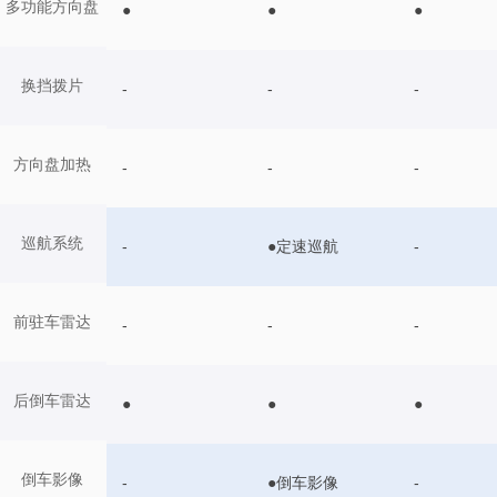
多功能方向盘
●
●
●
换挡拨片
-
-
-
方向盘加热
-
-
-
巡航系统
-
●定速巡航
-
前驻车雷达
-
-
-
后倒车雷达
●
●
●
倒车影像
-
●倒车影像
-