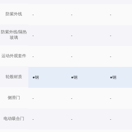
防紫外线
-
-
-
防紫外线/隔热
-
-
-
玻璃
运动外观套件
-
-
-
轮毂材质
●钢
●钢
●钢
侧滑门
-
-
-
电动吸合门
-
-
-