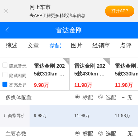
网上车市
打开APP
去APP了解更多精彩汽车信息
雷达金刚
综述
文章
参配
图片
经销商
点评
雷达金刚 202
雷达金刚 202
雷达金刚 2
隐藏暂无
5款310km 两
5款430km 两
5款330k
隐藏相同
驱长箱招财
驱标箱招财
驱长箱大
9.98万
11.98万
11.98万
高亮差异
金刚
金刚
金刚
多媒体配置
标配
选配
无
厂商指导价
9.98万
11.98万
11.98万
主要参数
标配
选配
无