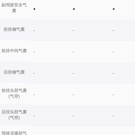
副驾驶安全气
●
●
●
囊
前排侧气囊
-
-
-
前排中间气囊
-
-
-
后排侧气囊
-
-
-
前排头部气囊
-
-
-
(气帘)
后排头部气囊
-
-
-
(气帘)
驾驶员膝部气