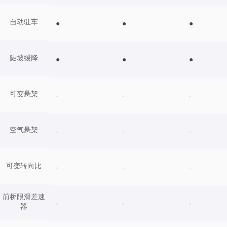
自动驻车
●
●
●
陡坡缓降
●
●
●
可变悬架
-
-
-
空气悬架
-
-
-
可变转向比
-
-
-
前桥限滑差速
-
-
-
器