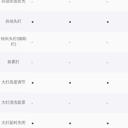
自适应远近光
-
-
-
自动头灯
●
●
●
转向头灯(辅助
-
-
-
灯)
前雾灯
-
-
-
大灯高度调节
●
●
●
大灯清洗装置
-
-
-
大灯延时关闭
●
●
●