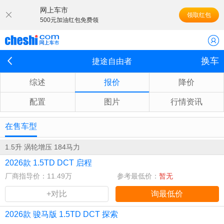
网上车市
领取红包
500元加油红包免费领
换车
捷途自由者
综述
报价
降价
配置
图片
行情资讯
在售车型
1.5升 涡轮增压 184马力
2026款 1.5TD DCT 启程
厂商指导价：11.49万
参考最低价：
暂无
+对比
询最低价
2026款 骏马版 1.5TD DCT 探索