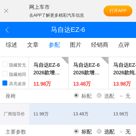
网上车市
打开APP
去APP了解更多精彩汽车信息
马自达EZ-6
综述
文章
参配
图片
经销商
点评
马自达EZ-6
马自达EZ-6
马自达EZ-
隐藏暂无
2026款增程1
2026款增程2
2026款纯
隐藏相同
30Air
00Air
80Air+
11.98万
13.48万
13.98万
高亮差异
座椅
标配
选配
无
厂商指导价
11.98万
13.48万
13.98万
主要参数
标配
选配
无