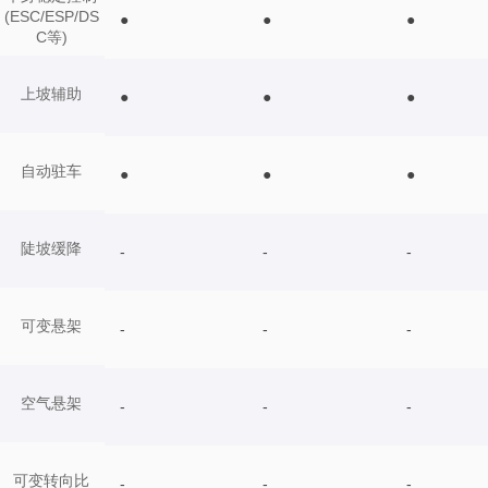
(ESC/ESP/DS
●
●
●
C等)
上坡辅助
●
●
●
自动驻车
●
●
●
陡坡缓降
-
-
-
可变悬架
-
-
-
空气悬架
-
-
-
可变转向比
-
-
-