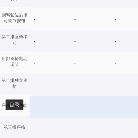
副驾驶位后排
-
-
-
可调节按钮
第二排座椅移
-
-
-
动
后排座椅电动
-
-
-
调节
第二排独立座
-
-
-
椅
目录
座椅记忆功能
-
-
-
第三排座椅
-
-
-