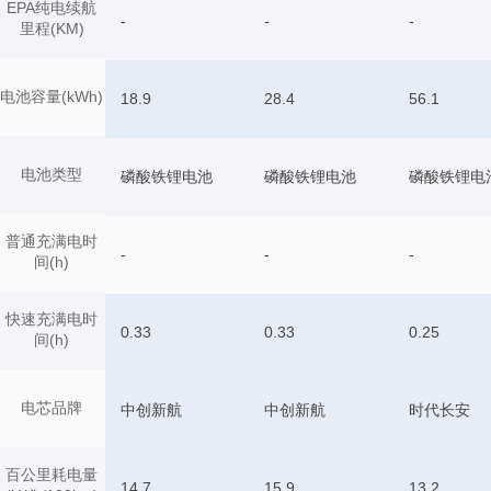
EPA纯电续航
-
-
-
里程(KM)
电池容量(kWh)
18.9
28.4
56.1
电池类型
磷酸铁锂电池
磷酸铁锂电池
磷酸铁锂电
普通充满电时
-
-
-
间(h)
快速充满电时
0.33
0.33
0.25
间(h)
电芯品牌
中创新航
中创新航
时代长安
百公里耗电量
14.7
15.9
13.2