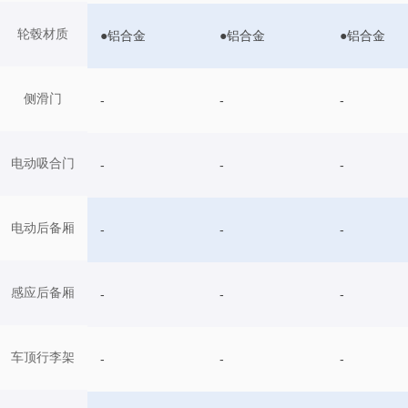
轮毂材质
●铝合金
●铝合金
●铝合金
侧滑门
-
-
-
电动吸合门
-
-
-
电动后备厢
-
-
-
感应后备厢
-
-
-
车顶行李架
-
-
-