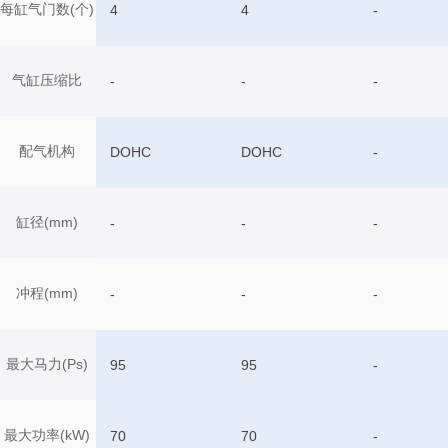
每缸气门数(个)
4
4
-
气缸压缩比
-
-
-
配气机构
DOHC
DOHC
-
缸径(mm)
-
-
-
冲程(mm)
-
-
-
最大马力(Ps)
95
95
-
最大功率(kW)
70
70
-