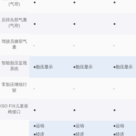
●
●
●
(气帘)
后排头部气囊
●
●
●
(气帘)
驾驶员膝部气
-
-
-
囊
智能胎压监视
●胎压显示
●胎压显示
●胎压显示
系统
零胎压继续行
-
-
-
驶
ISO FIX儿童座
●
●
●
椅接口
●运动
●运动
●运动
●经济
●经济
●经济