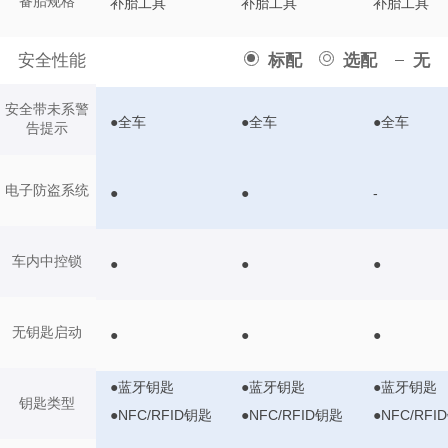
备胎规格
补胎工具
补胎工具
补胎工具
安全性能
标配
选配
无
安全带未系警
●全车
●全车
●全车
告提示
电子防盗系统
●
●
-
车内中控锁
●
●
●
无钥匙启动
●
●
●
●蓝牙钥匙
●蓝牙钥匙
●蓝牙钥匙
钥匙类型
●NFC/RFID钥匙
●NFC/RFID钥匙
●NFC/RFI