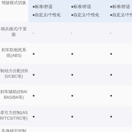
驾驶模式切换
●标准/舒适
●标准/舒适
●标准/舒适
●自定义/个性化
●自定义/个性化
●自定义/个
哨兵模式/千里
-
-
-
眼
刹车防抱死系
●
●
●
统(ABS)
制动力分配(EB
●
●
●
D/CBC等)
刹车辅助(EBA/
●
●
●
BAS/BA等)
牵引力控制(AS
●
●
●
R/TCS/TRC等)
车身稳定控制