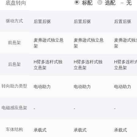
底盘转向
标配
选配
无
驱动方式
后置后驱
后置后驱
后置后驱
麦弗逊式独立悬
麦弗逊式独立悬
麦弗逊式独
前悬架
架
架
架
H臂多连杆式独
H臂多连杆式独
H臂多连杆
后悬架
立悬架
立悬架
立悬架
转向助力类型
电动助力
电动助力
电动助力
电磁感应悬架
-
-
-
车体结构
承载式
承载式
承载式