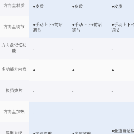
方向盘材质
●皮质
●皮质
●皮质
●手动上下+前后
●手动上下+前后
●手动上下+
方向盘调节
调节
调节
调节
方向盘记忆功
-
-
-
能
多功能方向盘
●
●
●
换挡拨片
-
-
-
方向盘加热
-
-
-
●全速自适
巡航系统
●定速巡航
●定速巡航