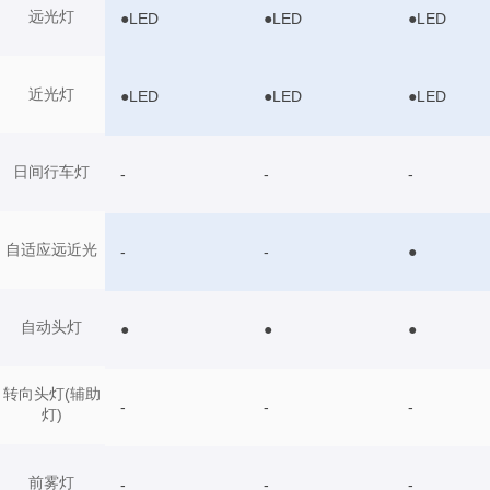
远光灯
●LED
●LED
●LED
近光灯
●LED
●LED
●LED
日间行车灯
-
-
-
自适应远近光
-
-
●
自动头灯
●
●
●
转向头灯(辅助
-
-
-
灯)
前雾灯
-
-
-