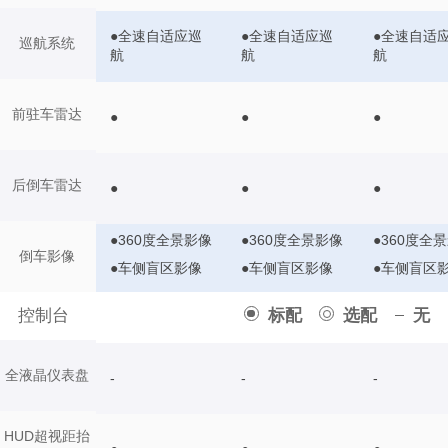
●全速自适应巡
●全速自适应巡
●全速自适
巡航系统
航
航
航
前驻车雷达
●
●
●
后倒车雷达
●
●
●
●360度全景影像
●360度全景影像
●360度全
倒车影像
●车侧盲区影像
●车侧盲区影像
●车侧盲区
控制台
标配
选配
无
全液晶仪表盘
-
-
-
HUD超视距抬