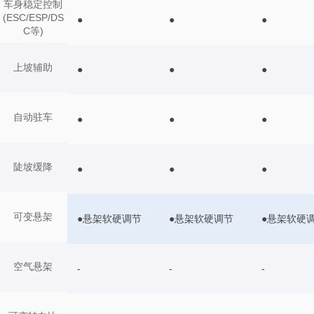
车身稳定控制
(ESC/ESP/DS
●
●
●
C等)
上坡辅助
●
●
●
自动驻车
●
●
●
陡坡缓降
●
●
●
可变悬架
●悬架软硬调节
●悬架软硬调节
●悬架软硬
空气悬架
-
-
-