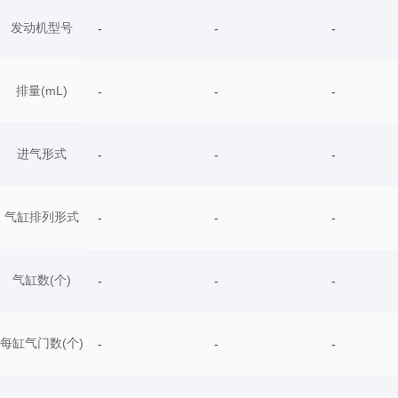
发动机型号
-
-
-
排量(mL)
-
-
-
进气形式
-
-
-
气缸排列形式
-
-
-
气缸数(个)
-
-
-
每缸气门数(个)
-
-
-