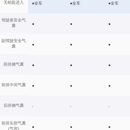
无钥匙进入
●全车
●全车
●全车
驾驶座安全气
●
●
●
囊
副驾驶安全气
●
●
●
囊
前排侧气囊
●
●
●
前排中间气囊
●
●
●
后排侧气囊
-
-
-
前排头部气囊
●
●
●
(气帘)