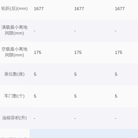
轮距(后)(mm)
1677
1677
1677
满载最小离地
-
-
-
间隙(mm)
空载最小离地
175
175
175
间隙(mm)
座位数(座)
5
5
5
车门数(个)
5
5
5
油箱容积(升)
-
-
-