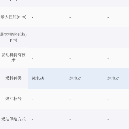
最大扭矩(n.m)
-
-
-
最大扭矩转速(r
-
-
-
pm)
发动机特有技
-
-
-
术
燃料种类
纯电动
纯电动
纯电动
燃油标号
-
-
-
燃油供给方式
-
-
-