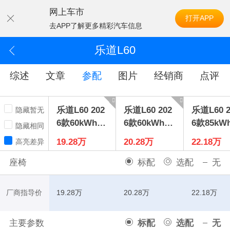
网上车市
打开APP
去APP了解更多精彩汽车信息
乐道L60
综述
文章
参配
图片
经销商
点评
乐道L60 202
乐道L60 202
乐道L60 2
隐藏暂无
6款60kWhPr
6款60kWhM
6款85kW
隐藏相同
o
ax+
o
19.28万
20.28万
22.18万
高亮差异
座椅
标配
选配
无
厂商指导价
19.28万
20.28万
22.18万
主要参数
标配
选配
无