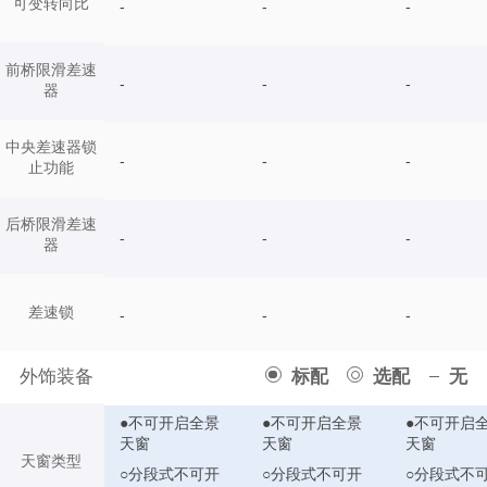
可变转向比
-
-
-
前桥限滑差速
-
-
-
器
中央差速器锁
-
-
-
止功能
后桥限滑差速
-
-
-
器
差速锁
-
-
-
外饰装备
标配
选配
无
●不可开启全景
●不可开启全景
●不可开启
天窗
天窗
天窗
天窗类型
○分段式不可开
○分段式不可开
○分段式不