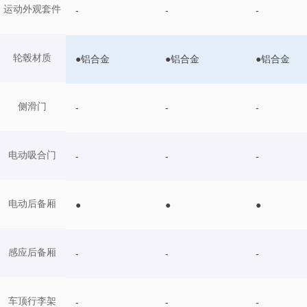
运动外观套件
-
-
-
轮毂材质
●铝合金
●铝合金
●铝合金
侧滑门
-
-
-
电动吸合门
-
-
-
电动后备厢
●
●
●
感应后备厢
-
-
-
车顶行李架
-
-
-