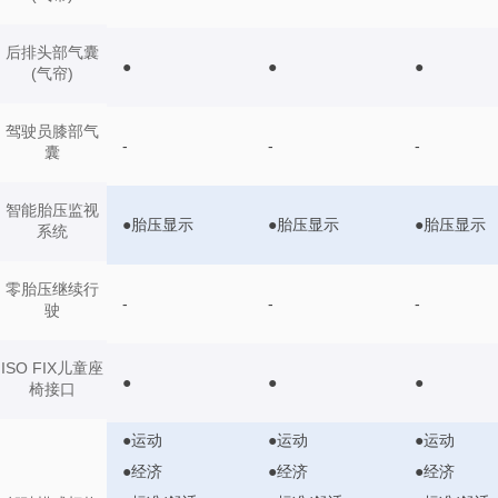
后排头部气囊
●
●
●
(气帘)
驾驶员膝部气
-
-
-
囊
智能胎压监视
●胎压显示
●胎压显示
●胎压显示
系统
零胎压继续行
-
-
-
驶
ISO FIX儿童座
●
●
●
椅接口
●运动
●运动
●运动
●经济
●经济
●经济