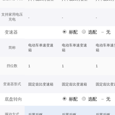
支持家用电压
-
-
-
充电
变速器
标配
选配
无
电动车单速变速
电动车单速变速
电动车单速
简称
箱
箱
箱
挡位数
1
1
1
变速器形式
固定齿比变速箱
固定齿比变速箱
固定齿比变
底盘转向
标配
选配
无
驱动方式
后置后驱
后置后驱
后置后驱