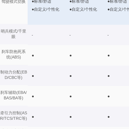
●标准/舒适
●标准/舒适
●标准/舒适
驾驶模式切换
●自定义/个性化
●自定义/个性化
●自定义/个
哨兵模式/千里
-
-
-
眼
刹车防抱死系
●
●
●
统(ABS)
制动力分配(EB
●
●
●
D/CBC等)
刹车辅助(EBA/
●
●
●
BAS/BA等)
牵引力控制(AS
●
●
●
R/TCS/TRC等)