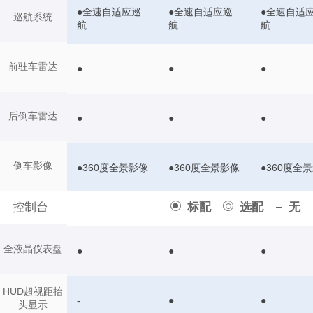
●全速自适应巡
●全速自适应巡
●全速自适
巡航系统
航
航
航
前驻车雷达
●
●
●
后倒车雷达
●
●
●
倒车影像
●360度全景影像
●360度全景影像
●360度全
控制台
标配
选配
无
全液晶仪表盘
●
●
●
HUD超视距抬
-
●
●
头显示