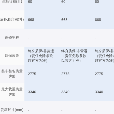
油箱容积(升)
60
60
60
后备厢容积(升)
668
668
668
保修里程
-
-
-
终身质保/非营运
终身质保/非营运
终身质保/
质保政策
（责任免除条款
（责任免除条款
（责任免除
以官方为准）
以官方为准）
以官方为准
整车整备质量
2775
2775
2775
(kg)
最大载重质量
3340
3340
3340
(kg)
货箱尺寸(mm)
-
-
-