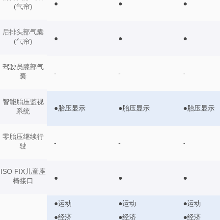
●
●
●
(气帘)
后排头部气囊
●
●
●
(气帘)
驾驶员膝部气
-
-
-
囊
智能胎压监视
●胎压显示
●胎压显示
●胎压显示
系统
零胎压继续行
-
-
-
驶
ISO FIX儿童座
●
●
●
椅接口
●运动
●运动
●运动
●经济
●经济
●经济