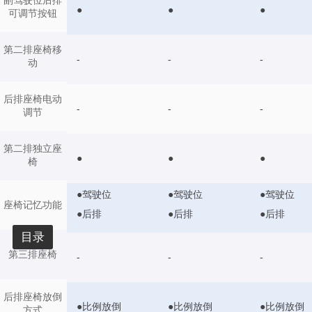
副驾驶位后排
●
●
●
可调节按钮
第二排座椅移
-
-
-
动
后排座椅电动
-
-
-
调节
第二排独立座
●
●
●
椅
●驾驶位
●驾驶位
●驾驶位
座椅记忆功能
●后排
●后排
●后排
目录
第三排座椅
-
-
-
后排座椅放倒
●比例放倒
●比例放倒
●比例放倒
方式