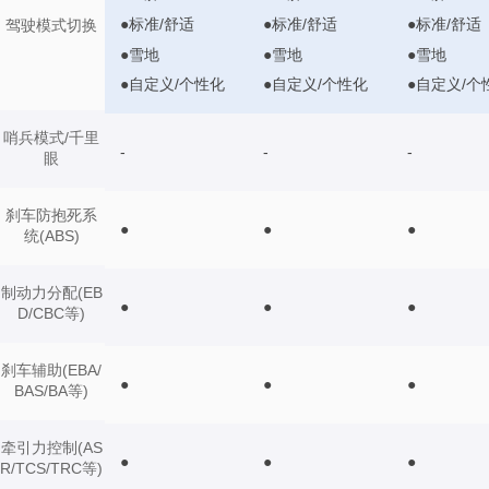
●标准/舒适
●标准/舒适
●标准/舒适
驾驶模式切换
●雪地
●雪地
●雪地
●自定义/个性化
●自定义/个性化
●自定义/个
哨兵模式/千里
-
-
-
眼
刹车防抱死系
●
●
●
统(ABS)
制动力分配(EB
●
●
●
D/CBC等)
刹车辅助(EBA/
●
●
●
BAS/BA等)
牵引力控制(AS
●
●
●
R/TCS/TRC等)