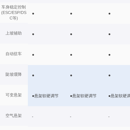
车身稳定控制
(ESC/ESP/DS
●
●
●
C等)
上坡辅助
●
●
●
自动驻车
●
●
●
陡坡缓降
●
●
●
可变悬架
●悬架软硬调节
●悬架软硬调节
●悬架软硬
空气悬架
-
-
-