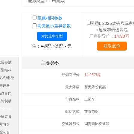
能源类型：
纯电动
隐藏相同参数
灵悉L 2025款头号玩家
高亮显示差异参数
+超级加倍选装包
厂商指导价：
14.98万
对比选中车型
注：●标配 ○选配 - 无
获取底价
主要参数
主要参数
车型结构
经销商报价
14.98万起
动机/电池
变速器
最大降幅
暂无降价优惠
底盘转向
车身结构
三厢车
车轮制动
安全性能
驱动方式
前置前驱
外饰装备
变速器形式
固定齿比变速箱
方向盘
控制台