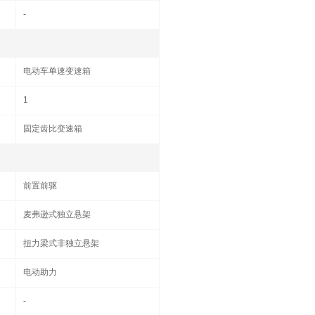
-
电动车单速变速箱
1
固定齿比变速箱
前置前驱
麦弗逊式独立悬架
扭力梁式非独立悬架
电动助力
-