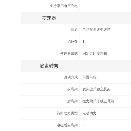
支持家用电压充电
-
变速器
简称
电动车单速变速箱
挡位数
1
变速器形式
固定齿比变速箱
底盘转向
驱动方式
前置前驱
前悬架
麦弗逊式独立悬架
后悬架
扭力梁式非独立悬架
转向助力类型
电动助力
电磁感应悬架
-