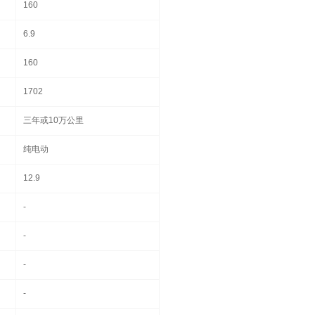
160
6.9
160
1702
三年或10万公里
纯电动
12.9
-
-
-
-