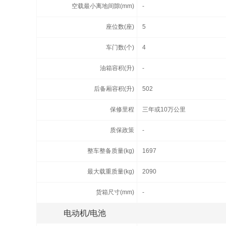
空载最小离地间隙(mm)
-
座位数(座)
5
车门数(个)
4
油箱容积(升)
-
后备厢容积(升)
502
保修里程
三年或10万公里
质保政策
-
整车整备质量(kg)
1697
最大载重质量(kg)
2090
货箱尺寸(mm)
-
电动机/电池