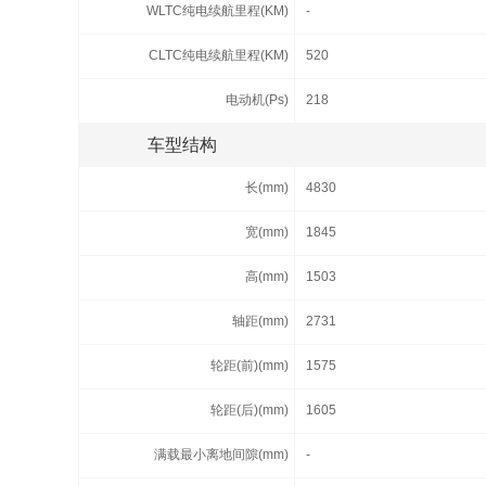
WLTC纯电续航里程(KM)
-
CLTC纯电续航里程(KM)
520
电动机(Ps)
218
车型结构
长(mm)
4830
宽(mm)
1845
高(mm)
1503
轴距(mm)
2731
轮距(前)(mm)
1575
轮距(后)(mm)
1605
满载最小离地间隙(mm)
-