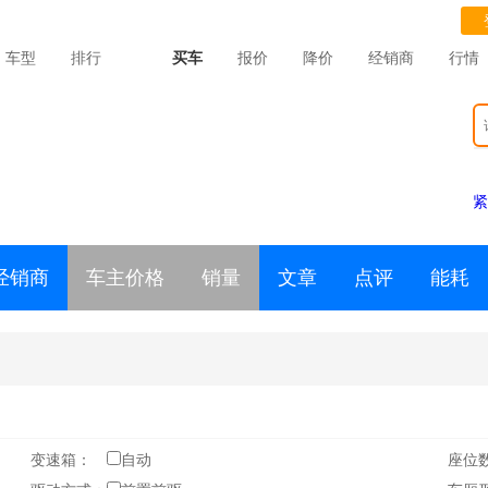
车型
排行
买车
报价
降价
经销商
行情
紧
经销商
车主价格
销量
文章
点评
能耗
变速箱：
自动
座位