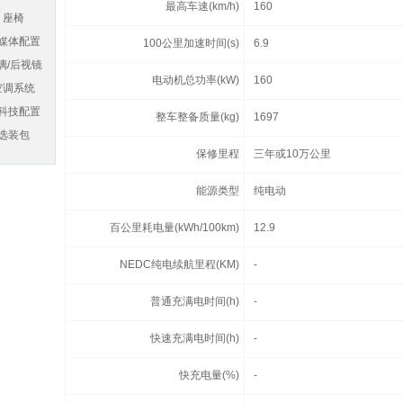
最高车速(km/h)
160
座椅
媒体配置
100公里加速时间(s)
6.9
璃/后视镜
电动机总功率(kW)
160
空调系统
科技配置
整车整备质量(kg)
1697
选装包
保修里程
三年或10万公里
能源类型
纯电动
百公里耗电量(kWh/100km)
12.9
NEDC纯电续航里程(KM)
-
普通充满电时间(h)
-
快速充满电时间(h)
-
快充电量(%)
-