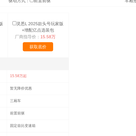
驱动方式：
前置前驱
车厢
版
灵悉L 2025款头号玩家版
+增配亿点选装包
厂商指导价：
15.58万
获取底价
15.58万起
暂无降价优惠
三厢车
前置前驱
固定齿比变速箱