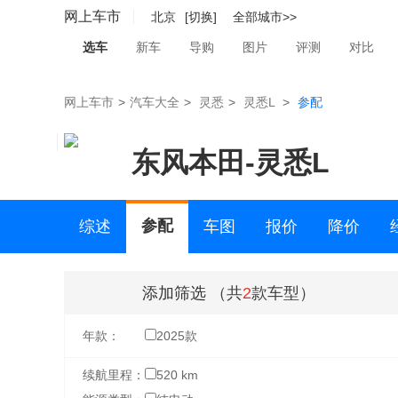
网上车市
北京
[切换]
全部城市>>
选车
新车
导购
图片
评测
对比
网上车市
>
汽车大全
>
灵悉
>
灵悉L
>
参配
东风本田
-
灵悉L
参配
综述
车图
报价
降价
二手车
添加筛选
（共
2
款车型）
年款：
2025款
续航里程：
520 km