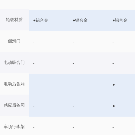
轮毂材质
●铝合金
●铝合金
●铝合金
侧滑门
-
-
-
电动吸合门
-
-
-
电动后备厢
-
-
●
感应后备厢
-
-
●
车顶行李架
-
-
-