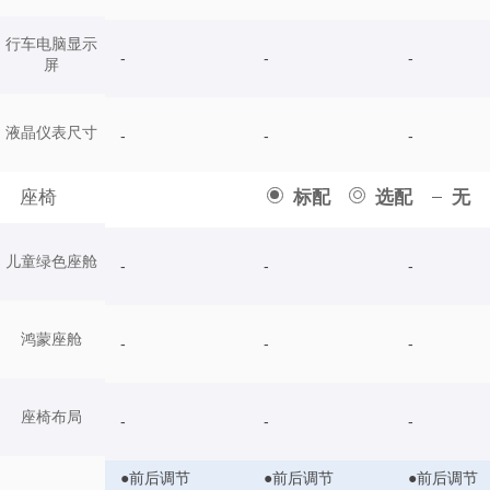
行车电脑显示
-
-
-
屏
液晶仪表尺寸
-
-
-
座椅
标配
选配
无
儿童绿色座舱
-
-
-
鸿蒙座舱
-
-
-
座椅布局
-
-
-
●前后调节
●前后调节
●前后调节