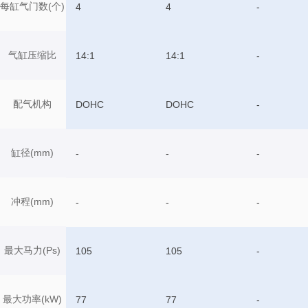
每缸气门数(个)
4
4
-
气缸压缩比
14:1
14:1
-
配气机构
DOHC
DOHC
-
缸径(mm)
-
-
-
冲程(mm)
-
-
-
最大马力(Ps)
105
105
-
最大功率(kW)
77
77
-