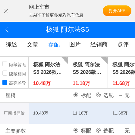
网上车市
打开APP
去APP了解更多精彩汽车信息
极狐 阿尔法S5
综述
文章
参配
图片
经销商
点评
极狐 阿尔法
极狐 阿尔法
极狐 阿尔
隐藏暂无
S5 2026款14
S5 2026款14
S5 2026
隐藏相同
50 悦享版20
50 睿享版20
0 元境睿
10.48万
11.18万
11.68万
高亮差异
0kW
0kW
185kW
座椅
标配
选配
无
厂商指导价
10.48万
11.18万
11.68万
主要参数
标配
选配
无