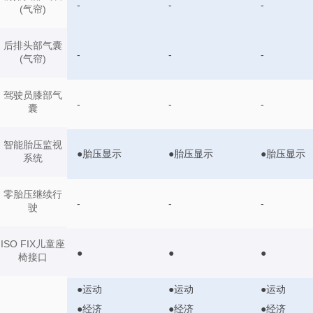
-
-
-
(气帘)
后排头部气囊
-
-
-
(气帘)
驾驶员膝部气
-
-
-
囊
智能胎压监视
●胎压显示
●胎压显示
●胎压显示
系统
零胎压继续行
-
-
-
驶
ISO FIX儿童座
●
●
●
椅接口
●运动
●运动
●运动
●经济
●经济
●经济