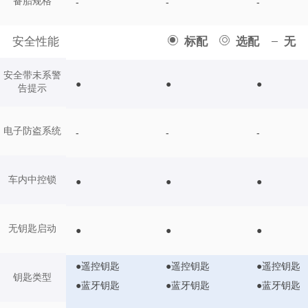
备胎规格
-
-
-
安全性能
标配
选配
无
安全带未系警
●
●
●
告提示
电子防盗系统
-
-
-
车内中控锁
●
●
●
无钥匙启动
●
●
●
●遥控钥匙
●遥控钥匙
●遥控钥匙
钥匙类型
●蓝牙钥匙
●蓝牙钥匙
●蓝牙钥匙