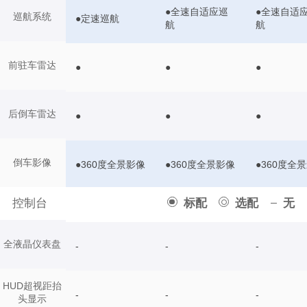
●全速自适应巡
●全速自适
巡航系统
●定速巡航
航
航
前驻车雷达
●
●
●
后倒车雷达
●
●
●
倒车影像
●360度全景影像
●360度全景影像
●360度全
控制台
标配
选配
无
全液晶仪表盘
-
-
-
HUD超视距抬
-
-
-
头显示