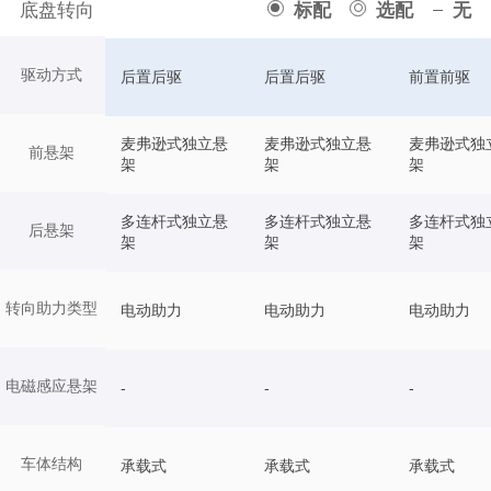
底盘转向
标配
选配
无
驱动方式
后置后驱
后置后驱
前置前驱
麦弗逊式独立悬
麦弗逊式独立悬
麦弗逊式独
前悬架
架
架
架
多连杆式独立悬
多连杆式独立悬
多连杆式独
后悬架
架
架
架
转向助力类型
电动助力
电动助力
电动助力
电磁感应悬架
-
-
-
车体结构
承载式
承载式
承载式