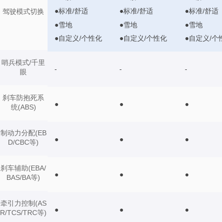
●标准/舒适
●标准/舒适
●标准/舒适
驾驶模式切换
●雪地
●雪地
●雪地
●自定义/个性化
●自定义/个性化
●自定义/个
哨兵模式/千里
-
-
-
眼
刹车防抱死系
●
●
●
统(ABS)
制动力分配(EB
●
●
●
D/CBC等)
刹车辅助(EBA/
●
●
●
BAS/BA等)
牵引力控制(AS
●
●
●
R/TCS/TRC等)