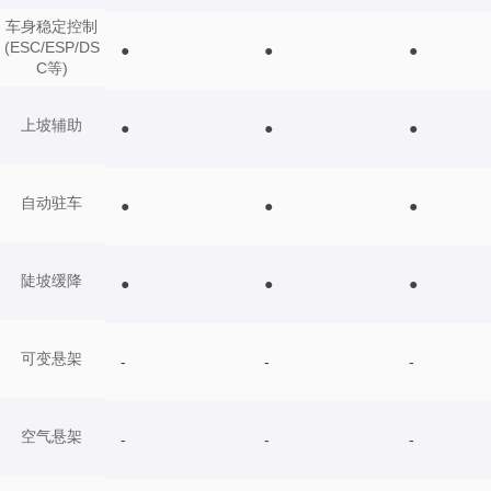
车身稳定控制
(ESC/ESP/DS
●
●
●
C等)
上坡辅助
●
●
●
自动驻车
●
●
●
陡坡缓降
●
●
●
可变悬架
-
-
-
空气悬架
-
-
-