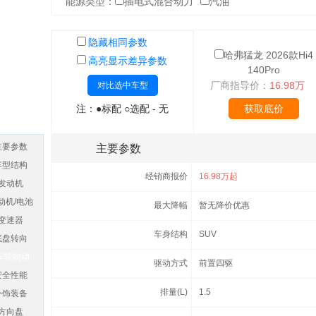
能源类型：
插电式混合动力
汽油
隐藏相同参数
哈弗猛龙 2026款Hi4
高亮显示差异参数
140Pro
厂商指导价：
16.98万
对比选中车型
注：●标配 ○选配 - 无
获取底价
主要参数
主要参数
车型结构
经销商报价
16.98万起
发动机
动机/电池
最大降幅
暂无降价优惠
变速器
车身结构
SUV
底盘转向
车轮制动
驱动方式
前置四驱
安全性能
排量(L)
1.5
外饰装备
方向盘