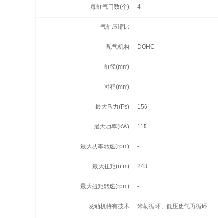
每缸气门数(个)
4
气缸压缩比
-
配气机构
DOHC
缸径(mm)
-
冲程(mm)
-
最大马力(Ps)
156
最大功率(kW)
115
最大功率转速(rpm)
-
最大扭矩(n.m)
243
最大扭矩转速(rpm)
-
发动机特有技术
米勒循环、低压废气再循环