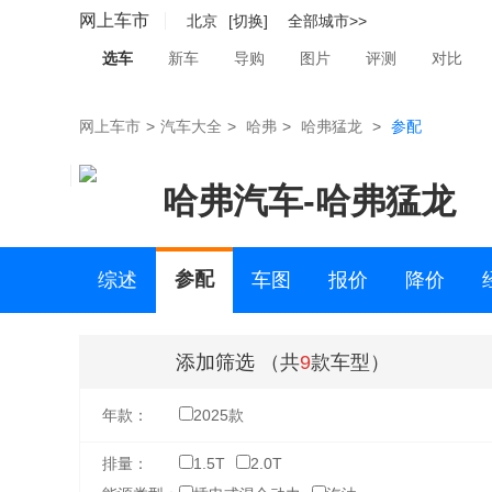
网上车市
北京
[切换]
全部城市>>
选车
新车
导购
图片
评测
对比
网上车市
>
汽车大全
>
哈弗
>
哈弗猛龙
>
参配
哈弗汽车
-
哈弗猛龙
参配
综述
车图
报价
降价
二手车
添加筛选
（共
9
款车型）
年款：
2025款
排量：
1.5T
2.0T