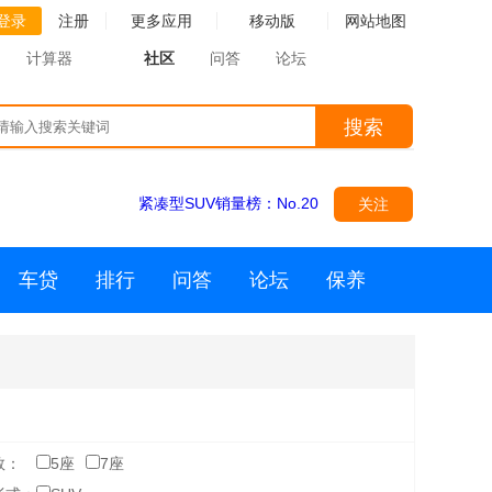
登录
注册
更多应用
移动版
网站地图
计算器
社区
问答
论坛
搜索
紧凑型SUV销量榜：
No.20
关注
车贷
排行
问答
论坛
保养
数：
5座
7座