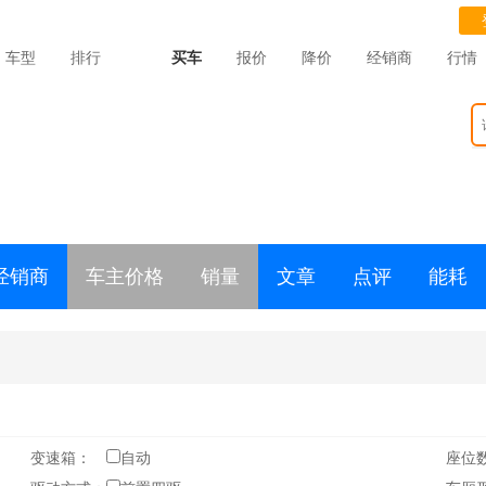
车型
排行
买车
报价
降价
经销商
行情
经销商
车主价格
销量
文章
点评
能耗
变速箱：
自动
座位