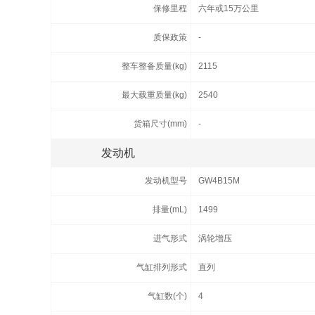
保修里程
六年或15万公里
质保政策
-
整车整备质量(kg)
2115
最大载重质量(kg)
2540
货箱尺寸(mm)
-
发动机
发动机型号
GW4B15M
排量(mL)
1499
进气形式
涡轮增压
气缸排列形式
直列
气缸数(个)
4