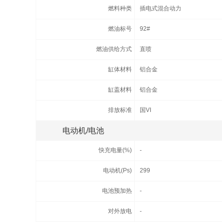
燃料种类
插电式混合动力
燃油标号
92#
燃油供给方式
直喷
缸体材料
铝合金
缸盖材料
铝合金
排放标准
国VI
电动机/电池
快充电量(%)
-
电动机(Ps)
299
电池预加热
-
对外放电
-