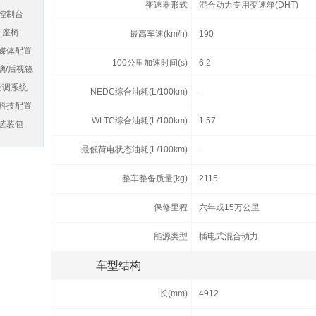
变速器形式
混合动力专用变速箱(DHT)
控制台
座椅
最高车速(km/h)
190
媒体配置
100公里加速时间(s)
6.2
璃/后视镜
空调系统
NEDC综合油耗(L/100km)
-
科技配置
WLTC综合油耗(L/100km)
1.57
选装包
最低荷电状态油耗(L/100km)
-
整车整备质量(kg)
2115
保修里程
六年或15万公里
能源类型
插电式混合动力
车型结构
长(mm)
4912