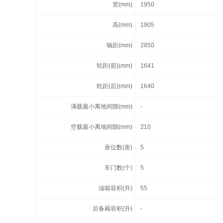
宽(mm)
1950
高(mm)
1905
轴距(mm)
2850
轮距(前)(mm)
1641
轮距(后)(mm)
1640
满载最小离地间隙(mm)
-
空载最小离地间隙(mm)
210
座位数(座)
5
车门数(个)
5
油箱容积(升)
55
后备厢容积(升)
-