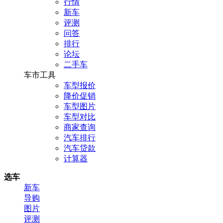
行情
新车
评测
问答
排行
论坛
二手车
车市工具
车型报价
降价促销
车型图片
车型对比
商家查询
汽车排行
汽车贷款
计算器
选车
新车
导购
图片
评测