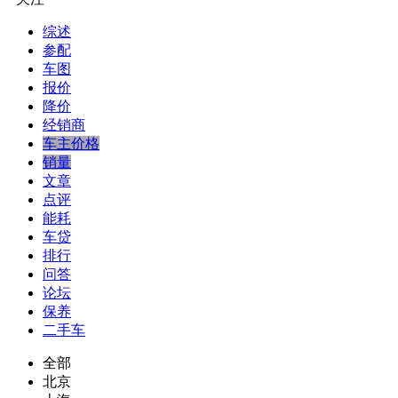
综述
参配
车图
报价
降价
经销商
车主价格
销量
文章
点评
能耗
车贷
排行
问答
论坛
保养
二手车
全部
北京