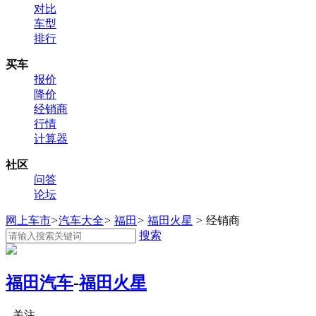
对比
车型
排行
买车
报价
降价
经销商
行情
计算器
社区
问答
论坛
网上车市
>
汽车大全
>
福田
>
福田火星
>
经销商
搜索
福田汽车
-
福田火星
关注