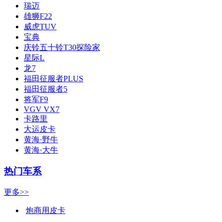
瑞迈
雄狮F22
威虎TUV
宝典
庆铃五十铃T30探险家
星际L
龙7
福田征服者PLUS
福田征服者5
将军F9
VGV VX7
卡路里
大运皮卡
黄海·野牛
黄海·大牛
热门车系
更多>>
炮商用皮卡