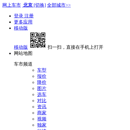
网上车市
北京
[切换]
全部城市>>
登录
注册
更多应用
移动版
移动版
扫一扫，直接在手机上打开
网站地图
车市频道
车型
报价
降价
图片
选车
对比
资讯
商家
视频
独家