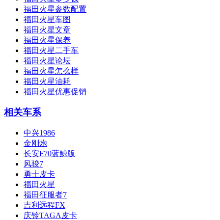
福田火星参数配置
福田火星车图
福田火星文章
福田火星保养
福田火星二手车
福田火星论坛
福田火星怎么样
福田火星油耗
福田火星优惠促销
相关车系
中兴1986
金刚炮
长安F70蓝鲸版
风骏7
勇士皮卡
福田火星
福田征服者7
吉利远程FX
庆铃TAGA皮卡