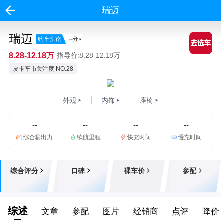
瑞迈
瑞迈
购车指南
--
分
8.28-12.18万
指导价:8.28-12.18万
皮卡车市关注度 NO.28
外观
内饰
座椅
--
--
--
--
综合输出力
续航里程
快充时间
慢充时间
综合评分
口碑
裸车价
参配
--
--
--
--
综述
文章
参配
图片
经销商
点评
降价