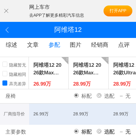
网上车市
打开APP
去APP了解更多精彩汽车信息
阿维塔12
综述
文章
参配
图片
经销商
点评
阿维塔12 20
阿维塔12 20
阿维塔12 
隐藏暂无
26款Max增
26款Max纯
26款Ultr
隐藏相同
程版
电版
程版
26.99万
28.99万
28.99万
高亮差异
座椅
标配
选配
无
厂商指导价
26.99万
28.99万
28.99万
主要参数
标配
选配
无