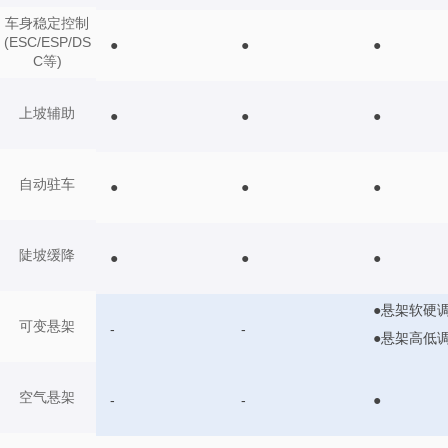
车身稳定控制
(ESC/ESP/DS
●
●
●
C等)
上坡辅助
●
●
●
自动驻车
●
●
●
陡坡缓降
●
●
●
●悬架软硬
可变悬架
-
-
●悬架高低
空气悬架
-
-
●