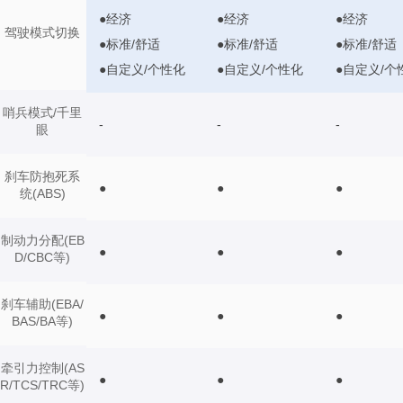
●经济
●经济
●经济
驾驶模式切换
●标准/舒适
●标准/舒适
●标准/舒适
●自定义/个性化
●自定义/个性化
●自定义/个
哨兵模式/千里
-
-
-
眼
刹车防抱死系
●
●
●
统(ABS)
制动力分配(EB
●
●
●
D/CBC等)
刹车辅助(EBA/
●
●
●
BAS/BA等)
牵引力控制(AS
●
●
●
R/TCS/TRC等)