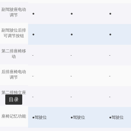
副驾驶座电动
●
●
●
调节
副驾驶位后排
●
●
●
可调节按钮
第二排座椅移
-
-
-
动
后排座椅电动
-
-
-
调节
第二排独立座
-
-
-
椅
目录
座椅记忆功能
●驾驶位
●驾驶位
●驾驶位