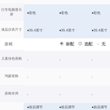
行车电脑显示
●彩色
●彩色
●彩色
屏
液晶仪表尺寸
●35.4英寸
●35.4英寸
●35.4英寸
座椅
标配
选配
无
儿童绿色座舱
-
-
-
鸿蒙座舱
-
-
-
座椅布局
-
-
-
●前后调节
●前后调节
●前后调节