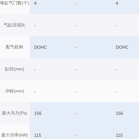
每缸气门数(个)
4
-
4
气缸压缩比
-
-
-
配气机构
DOHC
-
DOHC
缸径(mm)
-
-
-
冲程(mm)
-
-
-
最大马力(Ps)
156
-
156
最大功率(kW)
115
-
115