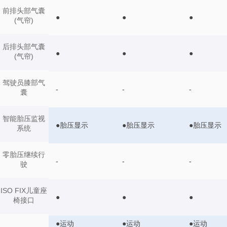
前排头部气囊
●
●
●
(气帘)
后排头部气囊
●
●
●
(气帘)
驾驶员膝部气
-
-
-
囊
智能胎压监视
●胎压显示
●胎压显示
●胎压显示
系统
零胎压继续行
-
-
-
驶
ISO FIX儿童座
●
●
●
椅接口
●运动
●运动
●运动