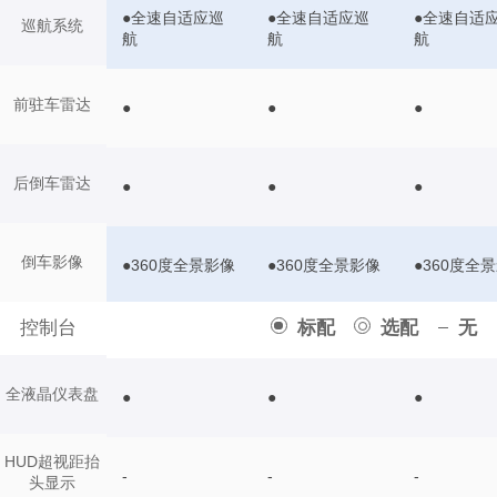
●全速自适应巡
●全速自适应巡
●全速自适
巡航系统
航
航
航
前驻车雷达
●
●
●
后倒车雷达
●
●
●
倒车影像
●360度全景影像
●360度全景影像
●360度全
控制台
标配
选配
无
全液晶仪表盘
●
●
●
HUD超视距抬
-
-
-
头显示