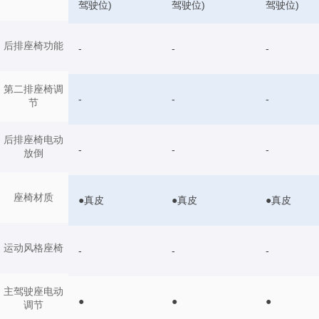
驾驶位)
驾驶位)
驾驶位)
后排座椅功能
-
-
-
第二排座椅调
-
-
-
节
后排座椅电动
-
-
-
放倒
座椅材质
●真皮
●真皮
●真皮
运动风格座椅
-
-
-
主驾驶座电动
●
●
●
调节