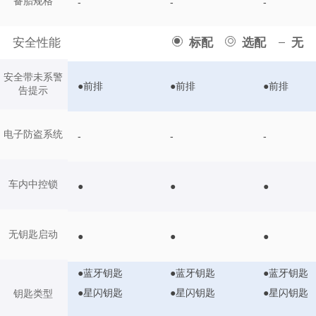
备胎规格
-
-
-
安全性能
标配
选配
无
安全带未系警
●前排
●前排
●前排
告提示
电子防盗系统
-
-
-
车内中控锁
●
●
●
无钥匙启动
●
●
●
●蓝牙钥匙
●蓝牙钥匙
●蓝牙钥匙
●星闪钥匙
●星闪钥匙
●星闪钥匙
钥匙类型