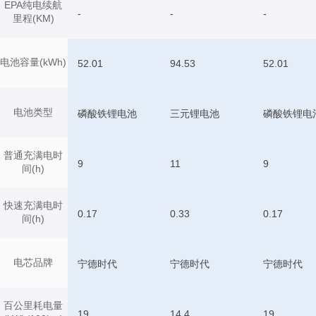
EPA纯电续航
-
-
-
里程(KM)
电池容量(kWh)
52.01
94.53
52.01
电池类型
磷酸铁锂电池
三元锂电池
磷酸铁锂电
普通充满电时
9
11
9
间(h)
快速充满电时
0.17
0.33
0.17
间(h)
电芯品牌
宁德时代
宁德时代
宁德时代
百公里耗电量
19
14.4
19