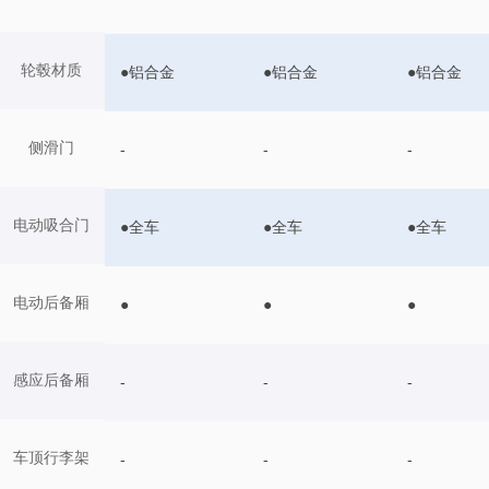
轮毂材质
●铝合金
●铝合金
●铝合金
侧滑门
-
-
-
电动吸合门
●全车
●全车
●全车
电动后备厢
●
●
●
感应后备厢
-
-
-
车顶行李架
-
-
-