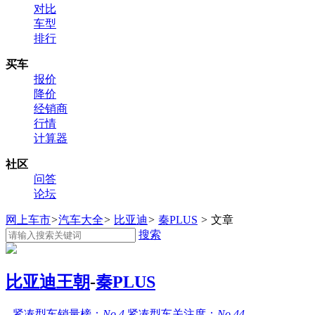
对比
车型
排行
买车
报价
降价
经销商
行情
计算器
社区
问答
论坛
网上车市
>
汽车大全
>
比亚迪
>
秦PLUS
>
文章
搜索
比亚迪王朝
-
秦PLUS
紧凑型车销量榜：
No.4
紧凑型车关注度：
No.44