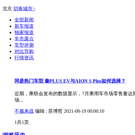
北京
切换城市>
全部新闻
新车报道
独家报道
车市露点
车型评测
对比导购
行情资讯
同是热门车型 秦PLUS EV与AION S Plus如何选择？
近期，乘联会发布的数据显示，7月乘用车市场零售量达到
场...
不服来战
编辑 :
苏博哲
2021-08-19 00:00:10
1
共1页