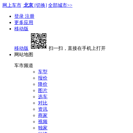
网上车市
北京
[切换]
全部城市>>
登录
注册
更多应用
移动版
移动版
扫一扫，直接在手机上打开
网站地图
车市频道
车型
报价
降价
图片
选车
对比
资讯
商家
视频
独家