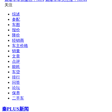
关注
综述
参配
车图
报价
降价
经销商
车主价格
销量
文章
点评
能耗
车贷
排行
问答
论坛
保养
二手车
秦PLUS新闻