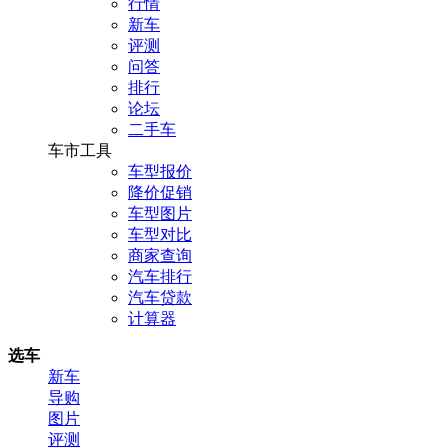
行情
新车
评测
问答
排行
论坛
二手车
车市工具
车型报价
降价促销
车型图片
车型对比
商家查询
汽车排行
汽车贷款
计算器
选车
新车
导购
图片
评测