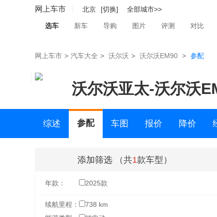
网上车市
北京
[切换]
全部城市>>
选车
新车
导购
图片
评测
对比
网上车市
>
汽车大全
>
沃尔沃
>
沃尔沃EM90
>
参配
沃尔沃亚太
-
沃尔沃EM
参配
综述
车图
报价
降价
二手车
添加筛选
（共
1
款车型）
年款：
2025款
续航里程：
738 km