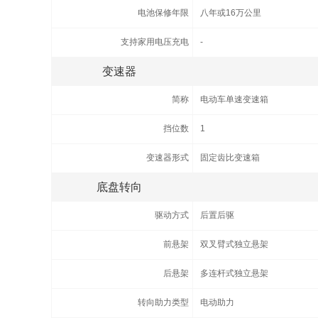
电池保修年限
八年或16万公里
支持家用电压充电
-
变速器
简称
电动车单速变速箱
挡位数
1
变速器形式
固定齿比变速箱
底盘转向
驱动方式
后置后驱
前悬架
双叉臂式独立悬架
后悬架
多连杆式独立悬架
转向助力类型
电动助力