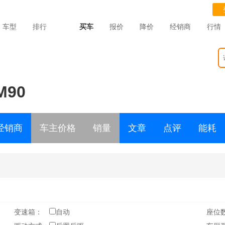
车型
排行
买车
报价
降价
经销商
行情
90
经销商
车主价格
销量
文章
点评
能耗
变速箱：
自动
座位