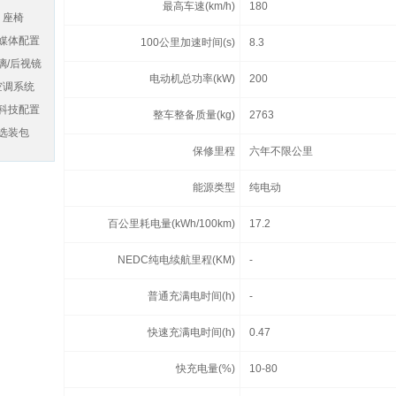
最高车速(km/h)
180
座椅
媒体配置
100公里加速时间(s)
8.3
璃/后视镜
电动机总功率(kW)
200
空调系统
科技配置
整车整备质量(kg)
2763
选装包
保修里程
六年不限公里
能源类型
纯电动
百公里耗电量(kWh/100km)
17.2
NEDC纯电续航里程(KM)
-
普通充满电时间(h)
-
快速充满电时间(h)
0.47
快充电量(%)
10-80