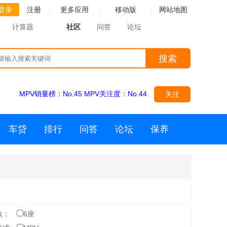
登录
注册
更多应用
移动版
网站地图
计算器
社区
问答
论坛
搜索
MPV销量榜：
No.45
MPV关注度：
No.44
关注
车贷
排行
问答
论坛
保养
数：
6座