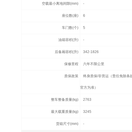
空载最小离地间隙(mm)
-
座位数(座)
6
车门数(个)
5
油箱容积(升)
-
后备厢容积(升)
342-1826
保修里程
六年不限公里
质保政策
终身质保/非营运（责任免除条
官方为准）
整车整备质量(kg)
2763
最大载重质量(kg)
3245
货箱尺寸(mm)
-