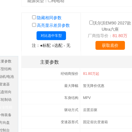
能源类型：
纯电动
隐藏相同参数
沃尔沃EM90 2027款
高亮显示差异参数
Ultra六座
厂商指导价：
81.80万
对比选中车型
注：●标配 ○选配 - 无
获取底价
主要参数
主要参数
车型结构
经销商报价
81.80万起
动机/电池
变速器
最大降幅
暂无降价优惠
底盘转向
车身结构
MPV
车轮制动
安全性能
驱动方式
后置后驱
外饰装备
变速器形式
固定齿比变速箱
方向盘
控制台