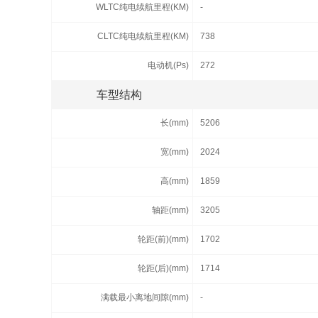
WLTC纯电续航里程(KM)
-
CLTC纯电续航里程(KM)
738
电动机(Ps)
272
车型结构
长(mm)
5206
宽(mm)
2024
高(mm)
1859
轴距(mm)
3205
轮距(前)(mm)
1702
轮距(后)(mm)
1714
满载最小离地间隙(mm)
-