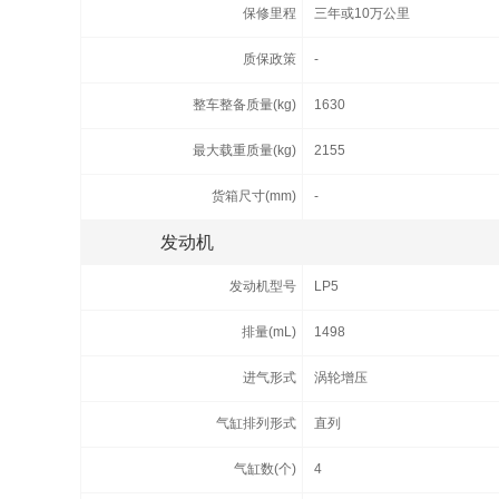
保修里程
三年或10万公里
质保政策
-
整车整备质量(kg)
1630
最大载重质量(kg)
2155
货箱尺寸(mm)
-
发动机
发动机型号
LP5
排量(mL)
1498
进气形式
涡轮增压
气缸排列形式
直列
气缸数(个)
4