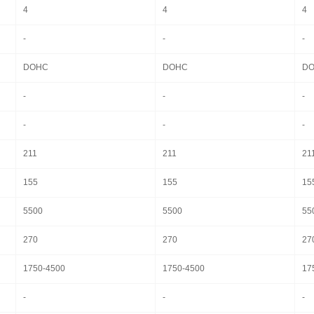
4
4
4
-
-
-
DOHC
DOHC
D
-
-
-
-
-
-
211
211
21
155
155
15
5500
5500
55
270
270
27
1750-4500
1750-4500
17
-
-
-