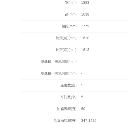
宽(mm)
1883
高(mm)
1638
轴距(mm)
2779
轮距(前)(mm)
1610
轮距(后)(mm)
1613
满载最小离地间隙(mm)
-
空载最小离地间隙(mm)
-
座位数(座)
5
车门数(个)
5
油箱容积(升)
60
后备厢容积(升)
347-1425