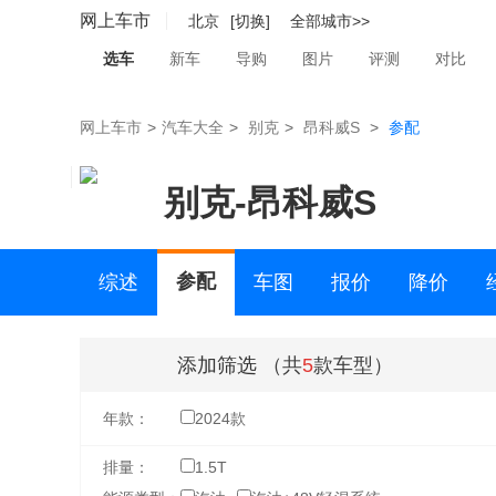
网上车市
北京
[切换]
全部城市>>
选车
新车
导购
图片
评测
对比
网上车市
>
汽车大全
>
别克
>
昂科威S
>
参配
别克
-
昂科威S
参配
综述
车图
报价
降价
二手车
添加筛选
（共
5
款车型）
年款：
2024款
排量：
1.5T