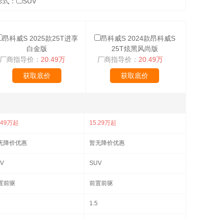
形式：
SUV
昂科威S 2025款25T进享
昂科威S 2024款昂科威S
白金版
25T炫黑风尚版
厂商指导价：
20.49万
厂商指导价：
20.49万
获取底价
获取底价
.49万起
15.29万起
无降价优惠
暂无降价优惠
V
SUV
置前驱
前置前驱
1.5