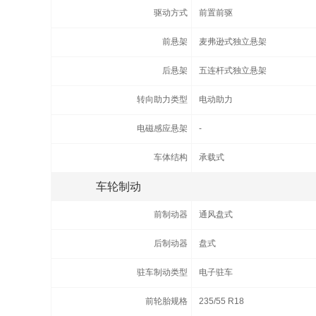
驱动方式
前置前驱
前悬架
麦弗逊式独立悬架
后悬架
五连杆式独立悬架
转向助力类型
电动助力
电磁感应悬架
-
车体结构
承载式
车轮制动
前制动器
通风盘式
后制动器
盘式
驻车制动类型
电子驻车
前轮胎规格
235/55 R18