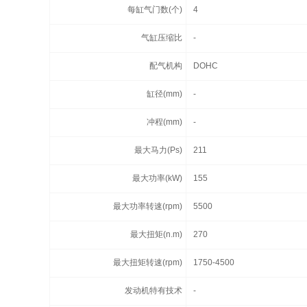
每缸气门数(个)
4
气缸压缩比
-
配气机构
DOHC
缸径(mm)
-
冲程(mm)
-
最大马力(Ps)
211
最大功率(kW)
155
最大功率转速(rpm)
5500
最大扭矩(n.m)
270
最大扭矩转速(rpm)
1750-4500
发动机特有技术
-