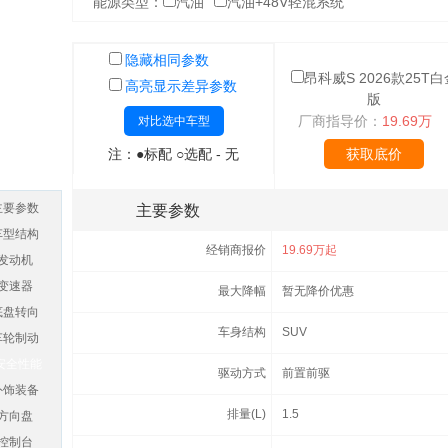
能源类型：
汽油
汽油+48V轻混系统
隐藏相同参数
昂科威S 2026款25T白
高亮显示差异参数
版
厂商指导价：
19.69万
对比选中车型
注：●标配 ○选配 - 无
获取底价
主要参数
主要参数
车型结构
经销商报价
19.69万起
发动机
变速器
最大降幅
暂无降价优惠
底盘转向
车身结构
SUV
车轮制动
安全性能
驱动方式
前置前驱
外饰装备
排量(L)
1.5
方向盘
控制台