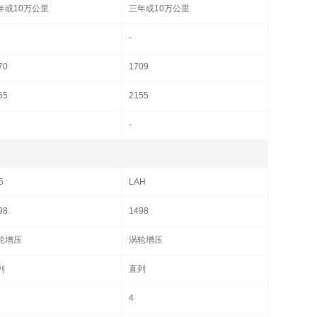
年或10万公里
三年或10万公里
-
70
1709
55
2155
-
5
LAH
98
1498
轮增压
涡轮增压
列
直列
4