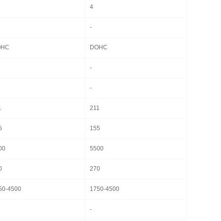
4
-
OHC
DOHC
-
-
1
211
5
155
00
5500
0
270
50-4500
1750-4500
-