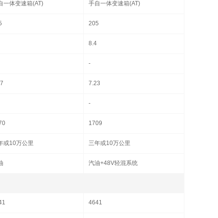
自一体变速箱(AT)
手自一体变速箱(AT)
5
205
8.4
-
87
7.23
-
70
1709
年或10万公里
三年或10万公里
油
汽油+48V轻混系统
41
4641