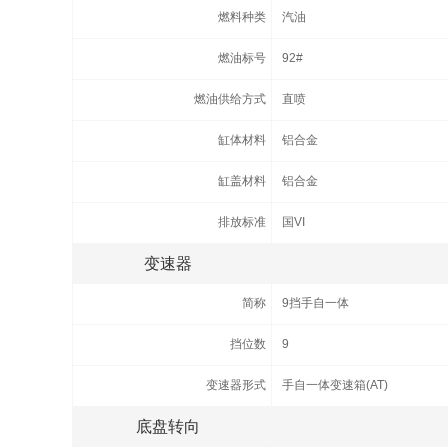
燃料种类
汽油
燃油标号
92#
燃油供给方式
直喷
缸体材料
铝合金
缸盖材料
铝合金
排放标准
国VI
变速器
简称
9挡手自一体
挡位数
9
变速器形式
手自一体变速箱(AT)
底盘转向