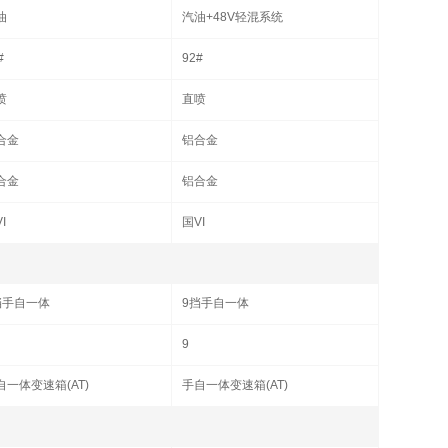
油
汽油+48V轻混系统
#
92#
喷
直喷
合金
铝合金
合金
铝合金
I
国VI
挡手自一体
9挡手自一体
9
自一体变速箱(AT)
手自一体变速箱(AT)