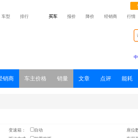
车型
排行
买车
报价
降价
经销商
行情
中
经销商
车主价格
销量
文章
点评
能耗
变速箱：
自动
座位