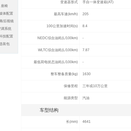
变速器形式
手自一体变速箱(AT)
座椅
媒体配置
最高车速(km/h)
205
璃/后视镜
100公里加速时间(s)
8.4
空调系统
科技配置
NEDC综合油耗(L/100km)
-
选装包
WLTC综合油耗(L/100km)
7.87
最低荷电状态油耗(L/100km)
-
整车整备质量(kg)
1630
保修里程
三年或10万公里
能源类型
汽油
车型结构
长(mm)
4641