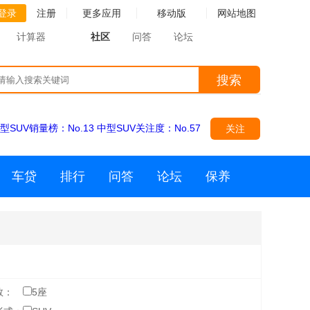
登录
注册
更多应用
移动版
网站地图
计算器
社区
问答
论坛
搜索
型SUV销量榜：
No.13
中型SUV关注度：
No.57
关注
车贷
排行
问答
论坛
保养
数：
5座