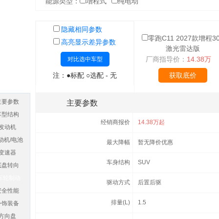
能源类型：
增程式
纯电动
隐藏相同参数
零跑C11 2027款增程3
高亮显示差异参数
激光雷达版
厂商指导价：
14.38万
对比选中车型
注：●标配 ○选配 - 无
获取底价
主要参数
主要参数
车型结构
经销商报价
14.38万起
发动机
动机/电池
最大降幅
暂无降价优惠
变速器
车身结构
SUV
底盘转向
车轮制动
驱动方式
后置后驱
安全性能
排量(L)
1.5
外饰装备
方向盘