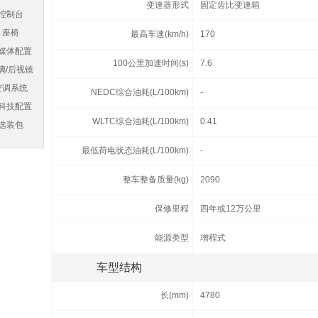
变速器形式
固定齿比变速箱
控制台
座椅
最高车速(km/h)
170
媒体配置
100公里加速时间(s)
7.6
璃/后视镜
空调系统
NEDC综合油耗(L/100km)
-
科技配置
WLTC综合油耗(L/100km)
0.41
选装包
最低荷电状态油耗(L/100km)
-
整车整备质量(kg)
2090
保修里程
四年或12万公里
能源类型
增程式
车型结构
长(mm)
4780