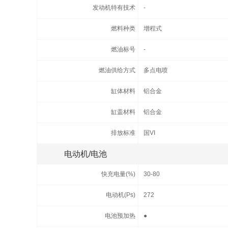
发动机特有技术
-
燃料种类
增程式
燃油标号
-
燃油供给方式
多点电喷
缸体材料
铝合金
缸盖材料
铝合金
排放标准
国VI
电动机/电池
快充电量(%)
30-80
电动机(Ps)
272
电池预加热
●