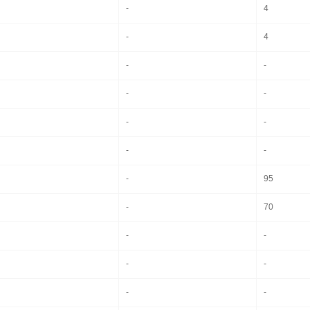
-
4
-
4
-
-
-
-
-
-
-
-
-
95
-
70
-
-
-
-
-
-