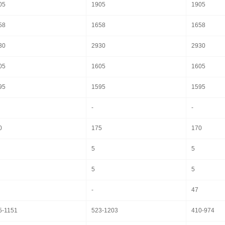
05
1905
1905
58
1658
1658
30
2930
2930
05
1605
1605
95
1595
1595
-
-
0
175
170
5
5
5
5
-
47
5-1151
523-1203
410-974