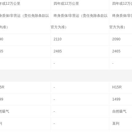
年或12万公里
四年或12万公里
四年或12万
身质保/非营运（责任免除条款以
终身质保/非营运（责任免除条款以
终身质保/
为准）
官方为准）
官方为准）
90
2110
2090
65
2485
2465
-
-
5R
-
H15R
99
-
1499
然吸气
-
自然吸气
列
-
直列