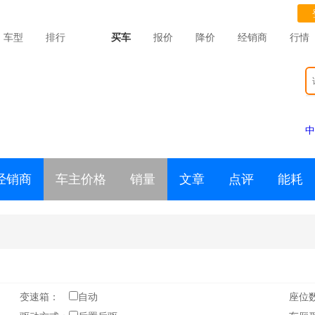
车型
排行
买车
报价
降价
经销商
行情
中
经销商
车主价格
销量
文章
点评
能耗
变速箱：
自动
座位