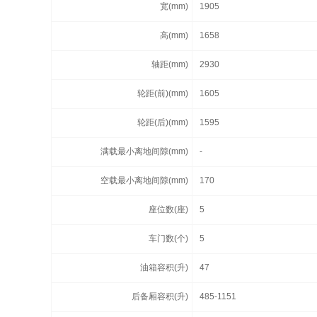
宽(mm)
1905
高(mm)
1658
轴距(mm)
2930
轮距(前)(mm)
1605
轮距(后)(mm)
1595
满载最小离地间隙(mm)
-
空载最小离地间隙(mm)
170
座位数(座)
5
车门数(个)
5
油箱容积(升)
47
后备厢容积(升)
485-1151