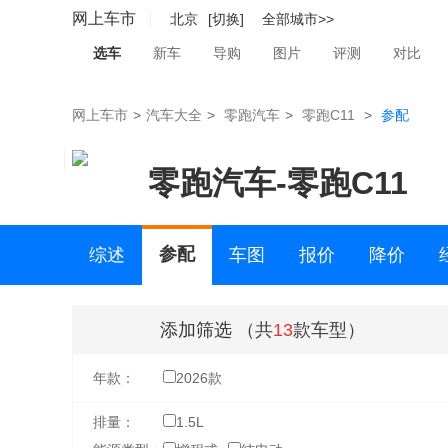
网上车市
北京
[切换]
全部城市>>
选车
新车
导购
图片
评测
对比
网上车市
>
汽车大全
>
零跑汽车
>
零跑C11
>
参配
零跑汽车
-
零跑C11
参配
综述
车图
报价
降价
二手车
添加筛选
（共
13
款车型）
年款：
2026款
排量：
1.5L