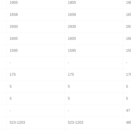
1905
1905
19
1658
1658
16
2930
2930
29
1605
1605
16
1595
1595
15
-
-
-
175
175
17
5
5
5
5
5
5
-
-
47
523-1203
523-1203
48