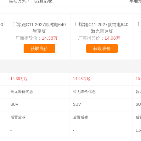
驱动方式：
后置后驱
车厢
00
零跑C11 2027款纯电640
零跑C11 2027款纯电640
智享版
激光雷达版
厂商指导价：
14.38万
厂商指导价：
14.98万
获取底价
获取底价
14.38万起
14.98万起
15
暂无降价优惠
暂无降价优惠
暂
SUV
SUV
SU
后置后驱
后置后驱
后
-
-
1.5