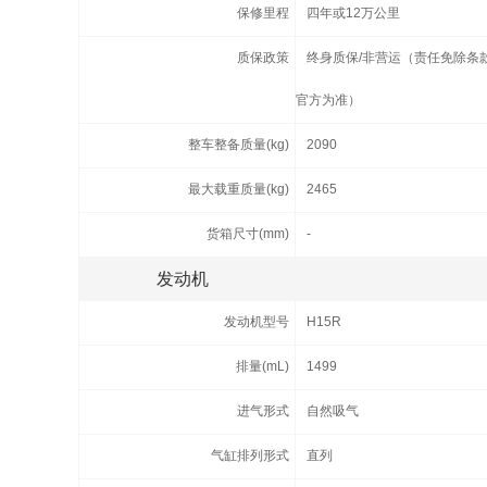
保修里程
四年或12万公里
质保政策
终身质保/非营运（责任免除条
官方为准）
整车整备质量(kg)
2090
最大载重质量(kg)
2465
货箱尺寸(mm)
-
发动机
发动机型号
H15R
排量(mL)
1499
进气形式
自然吸气
气缸排列形式
直列