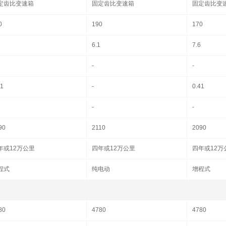
定齿比变速箱
固定齿比变速箱
固定齿比变
0
190
170
6.1
7.6
-
-
41
-
0.41
-
-
90
2110
2090
年或12万公里
四年或12万公里
四年或12万
程式
纯电动
增程式
80
4780
4780