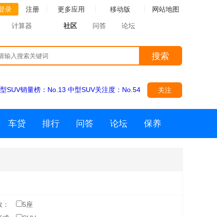
登录
注册
更多应用
移动版
网站地图
计算器
社区
问答
论坛
搜索
型SUV销量榜：
No.13
中型SUV关注度：
No.54
关注
车贷
排行
问答
论坛
保养
数：
5座