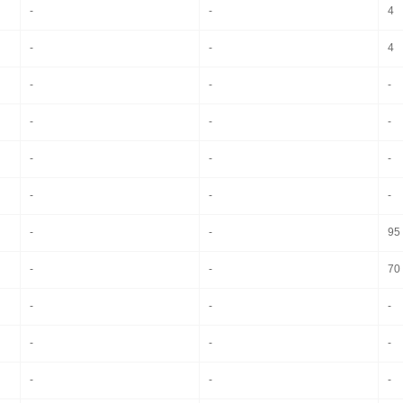
-
-
4
-
-
4
-
-
-
-
-
-
-
-
-
-
-
-
-
-
95
-
-
70
-
-
-
-
-
-
-
-
-