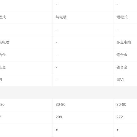
-
-
程式
纯电动
增程式
-
-
点电喷
-
多点电喷
合金
-
铝合金
合金
-
铝合金
I
-
国VI
-80
30-80
30-80
2
299
272
●
●