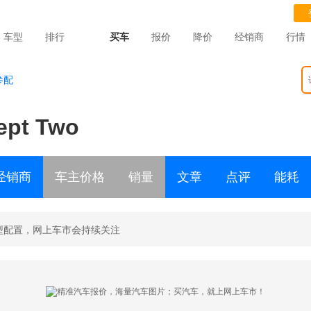
车型
排行
买车
报价
降价
经销商
行情
参配
ept Two
经销商
车主价格
销量
文章
点评
能耗
型配置，网上车市会持续关注