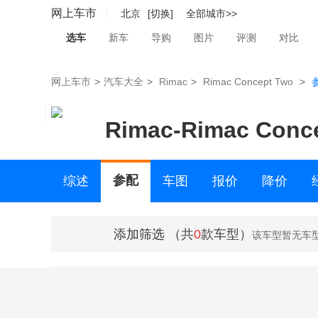
网上车市
北京
[切换]
全部城市>>
选车
新车
导购
图片
评测
对比
网上车市
>
汽车大全
>
Rimac
>
Rimac Concept Two
>
Rimac
-
Rimac Conc
参配
综述
车图
报价
降价
二手车
添加筛选
（共
0
款车型）
该车型暂无车