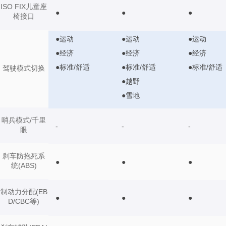
ISO FIX儿童座
●
●
●
椅接口
●运动
●运动
●运动
●经济
●经济
●经济
●标准/舒适
●标准/舒适
●标准/舒适
驾驶模式切换
●越野
●雪地
哨兵模式/千里
-
-
-
眼
刹车防抱死系
●
●
●
统(ABS)
制动力分配(EB
●
●
●
D/CBC等)