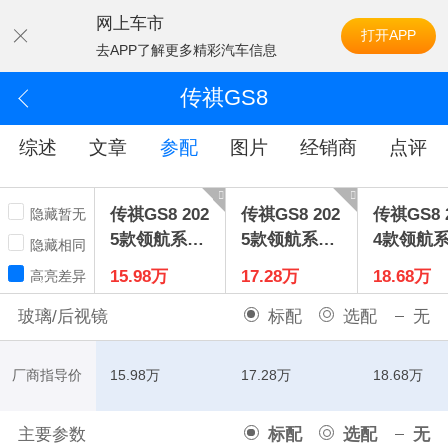
网上车市
打开APP
去APP了解更多精彩汽车信息
传祺GS8
综述
文章
参配
图片
经销商
点评
传祺GS8 202
传祺GS8 202
传祺GS8 
隐藏暂无
5款领航系列
5款领航系列
4款领航
隐藏相同
2.0TGDI 两
2.0TGDI 四
2.0TGD
15.98万
17.28万
18.68万
高亮差异
驱豪华版5座
驱豪华版5座
豪华智联
玻璃/后视镜
标配
选配
无
厂商指导价
15.98万
17.28万
18.68万
主要参数
标配
选配
无