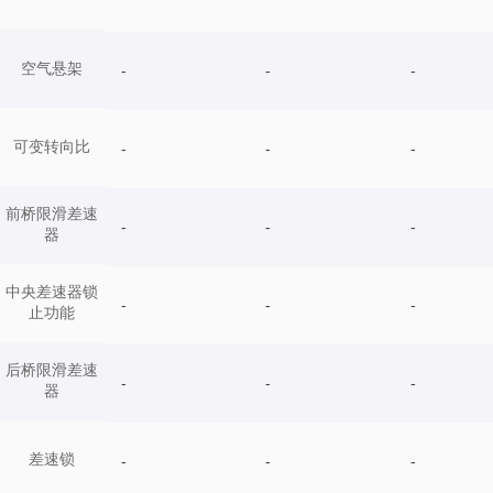
空气悬架
-
-
-
可变转向比
-
-
-
前桥限滑差速
-
-
-
器
中央差速器锁
-
-
-
止功能
后桥限滑差速
-
-
-
器
差速锁
-
-
-