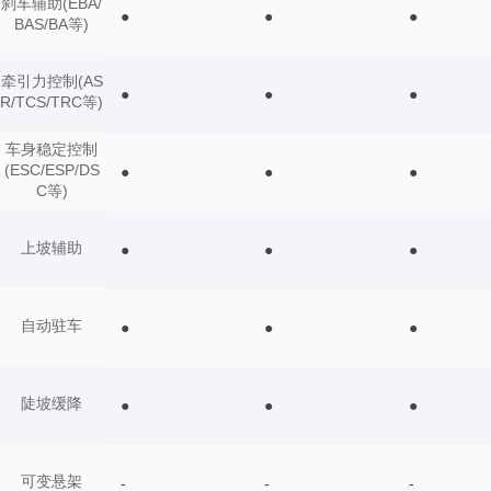
刹车辅助(EBA/
●
●
●
BAS/BA等)
牵引力控制(AS
●
●
●
R/TCS/TRC等)
车身稳定控制
(ESC/ESP/DS
●
●
●
C等)
上坡辅助
●
●
●
自动驻车
●
●
●
陡坡缓降
●
●
●
可变悬架
-
-
-