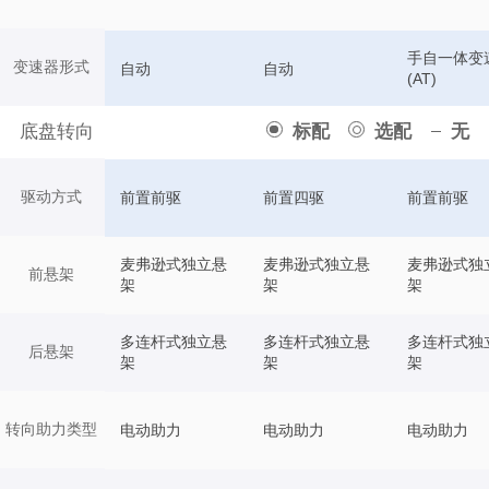
手自一体变
变速器形式
自动
自动
(AT)
底盘转向
标配
选配
无
驱动方式
前置前驱
前置四驱
前置前驱
麦弗逊式独立悬
麦弗逊式独立悬
麦弗逊式独
前悬架
架
架
架
多连杆式独立悬
多连杆式独立悬
多连杆式独
后悬架
架
架
架
转向助力类型
电动助力
电动助力
电动助力