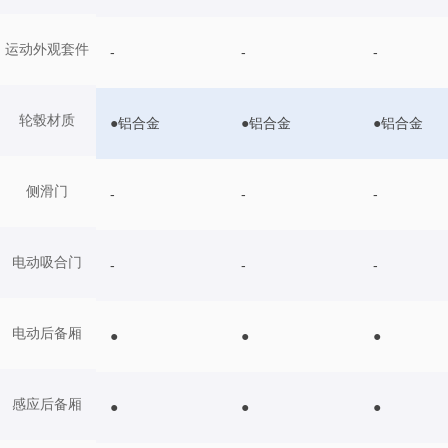
运动外观套件
-
-
-
轮毂材质
●铝合金
●铝合金
●铝合金
侧滑门
-
-
-
电动吸合门
-
-
-
电动后备厢
●
●
●
感应后备厢
●
●
●