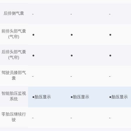
后排侧气囊
-
-
-
前排头部气囊
●
●
●
(气帘)
后排头部气囊
●
●
●
(气帘)
驾驶员膝部气
-
-
-
囊
智能胎压监视
●胎压显示
●胎压显示
●胎压显示
系统
零胎压继续行
-
-
-
驶