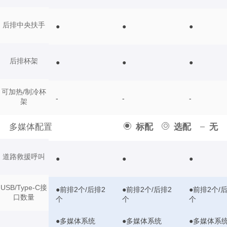
后排中央扶手
●
●
●
后排杯架
●
●
●
可加热/制冷杯
-
-
-
架
多媒体配置
标配
选配
无
道路救援呼叫
●
●
●
USB/Type-C接
●前排2个/后排2
●前排2个/后排2
●前排2个/
口数量
个
个
个
●多媒体系统
●多媒体系统
●多媒体系