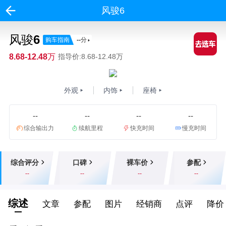
风骏6
风骏6
购车指南
--
分
8.68-12.48万
指导价:8.68-12.48万
外观
内饰
座椅
--
--
--
--
综合输出力
续航里程
快充时间
慢充时间
综合评分
口碑
裸车价
参配
--
--
--
--
综述
文章
参配
图片
经销商
点评
降价