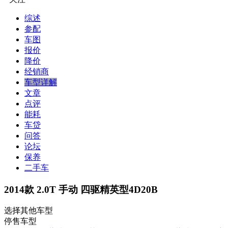
综述
参配
车图
报价
降价
经销商
车型详解
文章
点评
能耗
车贷
问答
论坛
保养
二手车
2014款 2.0T 手动 四驱精英型4D20B
选择其他车型
停售车型