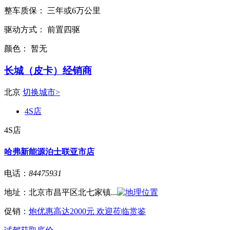
整车质保：
三年或6万公里
驱动方式：
前置四驱
颜色：
暂无
长城（皮卡）经销商
北京
切换城市>
4S店
4S店
哈弗新能源泊士联亚市店
电话：
84475931
地址：
北京市昌平区北七家镇...
促销：
炮优惠高达2000元 欢迎莅临赏鉴