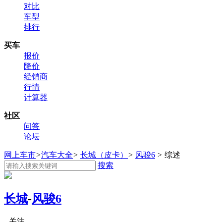
对比
车型
排行
买车
报价
降价
经销商
行情
计算器
社区
问答
论坛
网上车市
>
汽车大全
>
长城（皮卡）
>
风骏6
>
综述
搜索
长城
-
风骏6
关注