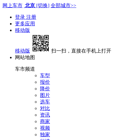
网上车市
北京
[切换]
全部城市>>
登录
注册
更多应用
移动版
移动版
扫一扫，直接在手机上打开
网站地图
车市频道
车型
报价
降价
图片
选车
对比
资讯
商家
视频
独家