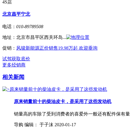
4S店
北京昌平宁北
电话：
010-89789508
地址：
北京市昌平区西关环岛...
促销：
风骏新能源正价销售19.98万起 欢迎垂询
试驾
获取底价
更多经销商
相关新闻
原来销量前十的柴油皮卡，是采用了这些发动机
销量高的车除了受到消费者的喜爱外一般还有配件保有量
导购
编辑：
于子沫
2020-01-17