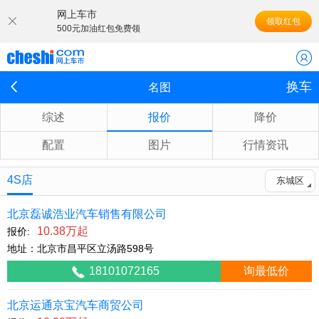
网上车市
领取红包
500元加油红包免费领
换车
名图
综述
报价
降价
配置
图片
行情资讯
4S店
东城区
北京磊诚浩业汽车销售有限公司
10.38万起
报价:
地址：北京市昌平区立汤路598号
18101072165
询最低价
北京运通京宝汽车商贸公司