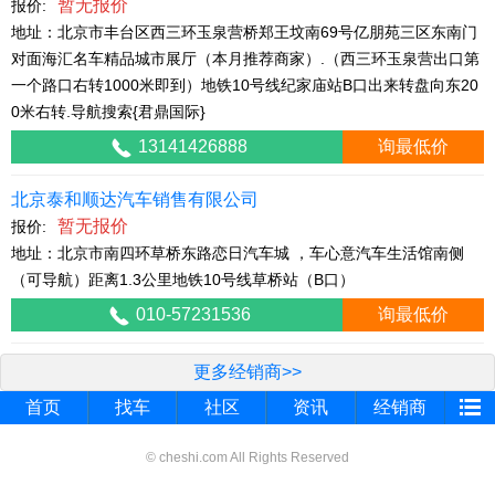
暂无报价
报价:
地址：北京市丰台区西三环玉泉营桥郑王坟南69号亿朋苑三区东南门
对面海汇名车精品城市展厅（本月推荐商家）.（西三环玉泉营出口第
一个路口右转1000米即到）地铁10号线纪家庙站B口出来转盘向东20
0米右转.导航搜索{君鼎国际}
13141426888
询最低价
北京泰和顺达汽车销售有限公司
暂无报价
报价:
地址：北京市南四环草桥东路恋日汽车城 ，车心意汽车生活馆南侧
（可导航）距离1.3公里地铁10号线草桥站（B口）
010-57231536
询最低价
更多经销商>>
首页
找车
社区
资讯
经销商
© cheshi.com All Rights Reserved