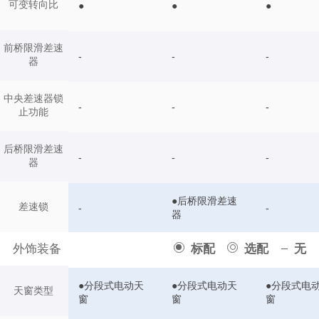
可变转向比
●
●
●
前桥限滑差速
-
-
-
器
中央差速器锁
-
-
-
止功能
后桥限滑差速
-
-
-
器
●后桥限滑差速
差速锁
-
-
器
外饰装备
标配
选配
无
●分段式电动天
●分段式电动天
●分段式电
天窗类型
窗
窗
窗