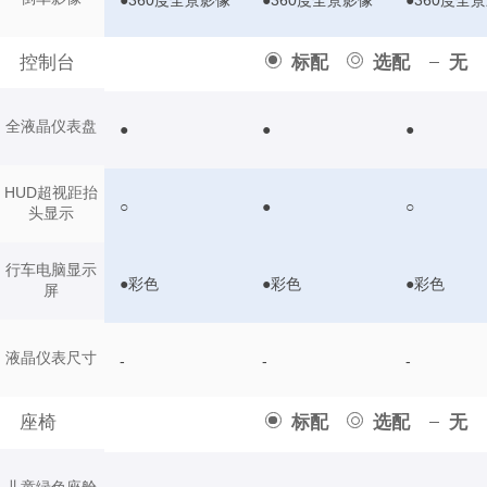
●360度全景影像
●360度全景影像
●360度全
控制台
标配
选配
无
全液晶仪表盘
●
●
●
HUD超视距抬
○
●
○
头显示
行车电脑显示
●彩色
●彩色
●彩色
屏
液晶仪表尺寸
-
-
-
座椅
标配
选配
无
儿童绿色座舱