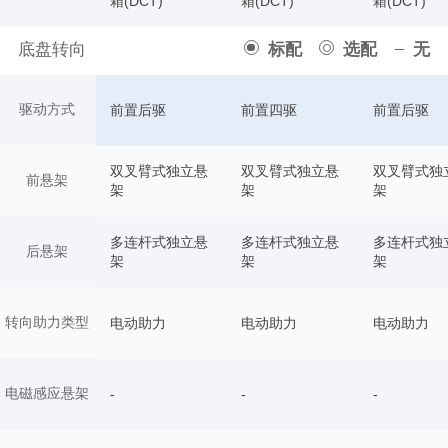
箱(DCT)
箱(DCT)
箱(DCT)
底盘转向
标配
选配
无
驱动方式
前置后驱
前置四驱
前置后驱
双叉臂式独立悬
双叉臂式独立悬
双叉臂式独
前悬架
架
架
架
多连杆式独立悬
多连杆式独立悬
多连杆式独
后悬架
架
架
架
转向助力类型
电动助力
电动助力
电动助力
电磁感应悬架
-
-
-