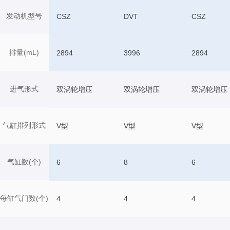
发动机型号
CSZ
DVT
CSZ
排量(mL)
2894
3996
2894
进气形式
双涡轮增压
双涡轮增压
双涡轮增压
气缸排列形式
V型
V型
V型
气缸数(个)
6
8
6
每缸气门数(个)
4
4
4