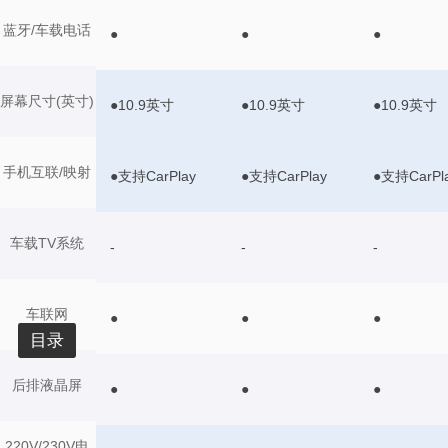
蓝牙/车载电话
●
●
●
屏幕尺寸(英寸)
●10.9英寸
●10.9英寸
●10.9英寸
手机互联/映射
●支持CarPlay
●支持CarPlay
●支持CarPl
车载TV系统
-
-
-
车联网
●
●
●
目录
后排液晶屏
●
●
●
220V/230V电