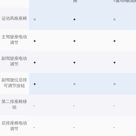
○皮/织物混
搭
运动风格座椅
○
●
○
主驾驶座电动
●
●
●
调节
副驾驶座电动
●
●
●
调节
副驾驶位后排
●
○
○
可调节按钮
第二排座椅移
-
-
-
动
后排座椅电动
-
-
-
调节