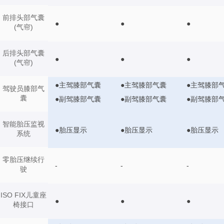
前排头部气囊
●
●
●
(气帘)
后排头部气囊
●
●
●
(气帘)
●主驾膝部气囊
●主驾膝部气囊
●主驾膝部
驾驶员膝部气
囊
●副驾膝部气囊
●副驾膝部气囊
●副驾膝部
智能胎压监视
●胎压显示
●胎压显示
●胎压显示
系统
零胎压继续行
-
-
-
驶
ISO FIX儿童座
●
●
●
椅接口