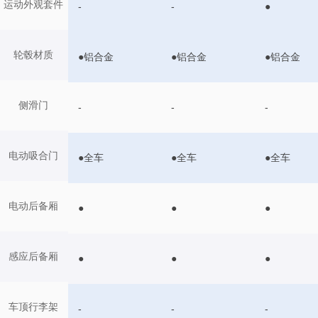
运动外观套件
-
-
●
轮毂材质
●铝合金
●铝合金
●铝合金
侧滑门
-
-
-
电动吸合门
●全车
●全车
●全车
电动后备厢
●
●
●
感应后备厢
●
●
●
车顶行李架
-
-
-