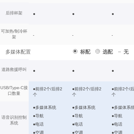
后排杯架
●
●
●
可加热/制冷杯
-
-
-
架
多媒体配置
标配
选配
无
道路救援呼叫
●
●
●
USB/Type-C接
●前排2个/后排2
●前排2个/后排2
●前排2个/
口数量
个
个
个
●多媒体系统
●多媒体系统
●多媒体系
●导航
●导航
●导航
语音识别控制
系统
●电话
●电话
●电话
●空调
●空调
●空调