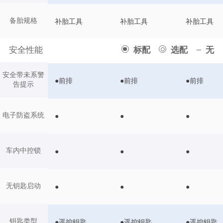
备胎规格
补胎工具
补胎工具
补胎工具
安全性能
标配
选配
无
安全带未系警
●前排
●前排
●前排
告提示
电子防盗系统
●
●
●
车内中控锁
●
●
●
无钥匙启动
●
●
●
钥匙类型
●遥控钥匙
●遥控钥匙
●遥控钥匙