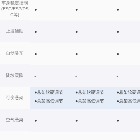
车身稳定控制
(ESC/ESP/DS
●
●
●
C等)
上坡辅助
●
●
●
自动驻车
●
●
●
陡坡缓降
-
-
-
●悬架软硬调节
●悬架软硬调节
●悬架软硬
可变悬架
●悬架高低调节
●悬架高低调节
●悬架高低
空气悬架
●
●
●